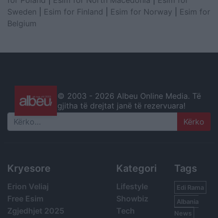
for Poland
|
Esim for North Macedonia
|
Esim for
Sweden
|
Esim for Finland
|
Esim for Norway
|
Esim for
Belgium
© 2003 -
2026 Albeu Online Media. Të
gjitha të drejtat janë të rezervuara!
Search
Kryesore
Kategori
Tags
Erion Veliaj
Lifestyle
Edi Rama
Free Esim
Showbiz
Albania
Zgjedhjet 2025
Tech
News