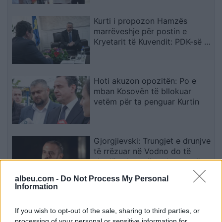
qëndron te bashkimi
Kurti i propozon Hamzës
marrëveshje për postin e
Kryetarit të Kuvendit: PDK-së i
ofrohet një nga tri pozitat e
larta shtetërore
Hoti akuzon opozitën: Po e
mban Kosovën të bllokuar
vetëm për ta penguar Kurtin
Gjorgjievski: Trungjet e drunjve
të rrëzuar në Vodno do të
shndërrohen në park motorik
albeu.com -
Do Not Process My Personal
Information
Chicharito i përgjigjet akuzave
për arrogancë ndaj Ronaldos
If you wish to opt-out of the sale, sharing to third parties, or
me një deklaratë të fortë
processing of your personal or sensitive information for