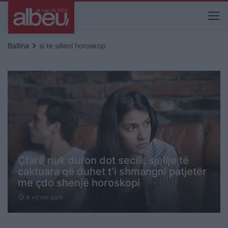
keyboard_arrow_right
Ballina
si te silleni horoskop
Çfarë nuk duron dot secili, sjellje të
caktuara që duhet t’i shmangni patjetër
me çdo shenjë horoskopi
4 vit me parë
schedule