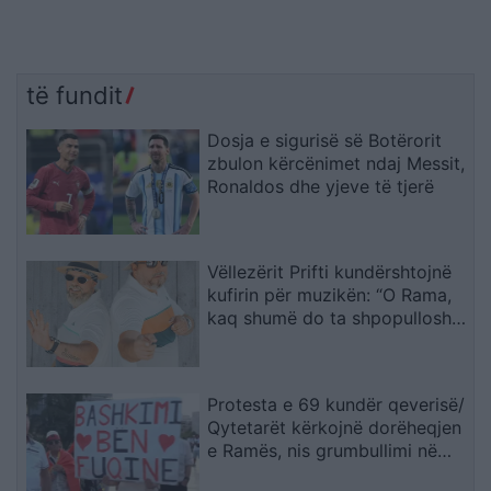
të fundit
Dosja e sigurisë së Botërorit
zbulon kërcënimet ndaj Messit,
Ronaldos dhe yjeve të tjerë
Vëllezërit Prifti kundërshtojnë
kufirin për muzikën: “O Rama,
kaq shumë do ta shpopullosh
vendin? Keq e më keq!”
Protesta e 69 kundër qeverisë/
Qytetarët kërkojnë dorëheqjen
e Ramës, nis grumbullimi në
sheshin “Skënderbej”: Fuqia