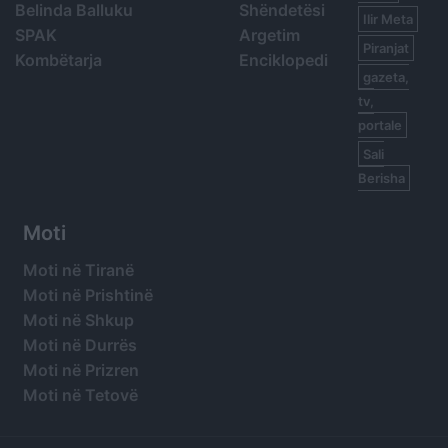
Belinda Balluku
Shëndetësi
Ilir Meta
SPAK
Argetim
Piranjat
Kombëtarja
Enciklopedi
gazeta,
tv,
portale
Sali
Berisha
Moti
Moti në Tiranë
Moti në Prishtinë
Moti në Shkup
Moti në Durrës
Moti në Prizren
Moti në Tetovë