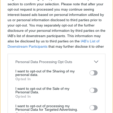
section to confirm your selection. Please note that after your
opt-out request is processed you may continue seeing
interest-based ads based on personal information utilized by
us or personal information disclosed to third parties prior to
your opt-out. You may separately opt-out of the further
disclosure of your personal information by third parties on the
IAB’s list of downstream participants. This information may
also be disclosed by us to third parties on the
IAB’s List of
Downstream Participants
that may further disclose it to other
third parties.
Personal Data Processing Opt Outs
I want to opt-out of the Sharing of my
personal data.
Opted In
I want to opt-out of the Sale of my
Personal Data.
Opted In
Esim for Global
|
Esim for Europe
|
Esim for Caribbean
|
Esim for USA
|
Esim for Italy
|
Esim for Spain
|
Esim
I want to opt-out of processing my
Personal Data for Targeted Advertising.
for Turkey
|
Esim for Germany
|
Esim for Greece
|
Esim