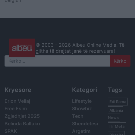
Belgium
© 2003 -
2026 Albeu Online Media. Të
gjitha të drejtat janë të rezervuara!
Search
Kryesore
Kategori
Tags
Erion Veliaj
Lifestyle
Edi Rama
Free Esim
Showbiz
Albania
Zgjedhjet 2025
Tech
News
Belinda Balluku
Shëndetësi
Ilir Meta
SPAK
Argetim