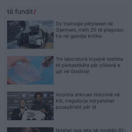
të fundit
Dy tramvaje përplasen në
Gjermani, rreth 25 të plagosur,
tre në gjendje kritike
Tre laboratorë kryejnë testime
të përbashkëta për cilësinë e
ujit në Gostivar
Vozinha shkruan historinë në
Kili, rregullorja ndryshohet
posaçërisht për të
Ndahet nga jeta në moshën 81-