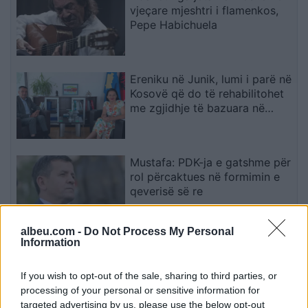
vjeçare mjeshtri i flamenkos,
Pepe Habichuela
Ereniku në Junik, lumi i parë në
Kosovë që do të rehabilitohet
me zgjidhje të bazuara në
natyrë
Mustafa: PDK-ja e gatshme për
rol përcaktues në formimin e
qeverisë së re
albeu.com -
Do Not Process My Personal
Information
Qytetarët mblidhen në sheshin
“Skënderbej” në ditën e 68-të
të protestës kundër Ramës,
If you wish to opt-out of the sale, sharing to third parties, or
kërkojnë largimin e tij
processing of your personal or sensitive information for
targeted advertising by us, please use the below opt-out