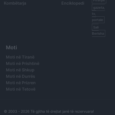
Piranjat
Kombëtarja
Enciklopedi
gazeta,
tv,
portale
Sali
Berisha
Moti
Moti në Tiranë
Moti në Prishtinë
Moti në Shkup
Moti në Durrës
Moti në Prizren
Moti në Tetovë
© 2003 -
2026 Të gjitha të drejtat janë të rezervuara!