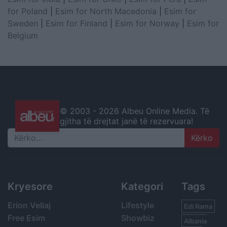
for Poland
|
Esim for North Macedonia
|
Esim for
Sweden
|
Esim for Finland
|
Esim for Norway
|
Esim for
Belgium
© 2003 -
2026 Albeu Online Media. Të
gjitha të drejtat janë të rezervuara!
Search
Kryesore
Kategori
Tags
Erion Veliaj
Lifestyle
Edi Rama
Free Esim
Showbiz
Albania