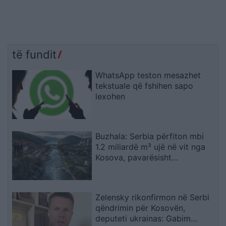
të fundit
WhatsApp teston mesazhet
tekstuale që fshihen sapo
lexohen
Buzhala: Serbia përfiton mbi
1.2 miliardë m³ ujë në vit nga
Kosova, pavarësisht
kërcënimeve për Ibërin
Zelensky rikonfirmon në Serbi
qëndrimin për Kosovën,
deputeti ukrainas: Gabim