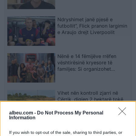
diplomatik, Ukraina duhet ta
njohë
Ndryshimet janë pjesë e
futbollit”, Flick pranon largimin
e Araujo drejt Liverpoolit
Nënë e 14 fëmijëve rrëfen
vështirësinë kryesore të
familjes: Si organizohet
transporti
Vihet nën kontroll zjarri në
Cërrik, digjen 2 hektarë tokë
dhe rreth 250 rrënjë ullinj
albeu.com -
Do Not Process My Personal
Information
Përfundon protesta e 71-të
If you wish to opt-out of the sale, sharing to third parties, or
qytetare, mesazhi i qartë për