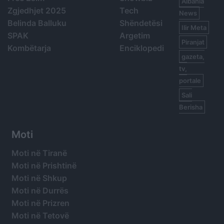
Albania
Zgjedhjet 2025
Tech
News
Belinda Balluku
Shëndetësi
Ilir Meta
SPAK
Argetim
Piranjat
Kombëtarja
Enciklopedi
gazeta,
tv,
portale
Sali
Berisha
Moti
Moti në Tiranë
Moti në Prishtinë
Moti në Shkup
Moti në Durrës
Moti në Prizren
Moti në Tetovë