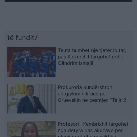
të fundit
Teuta humbet një tjetër lojtar,
pas Kotobellit largohet edhe
Qëndrim Ismajli
Prokuroria kundërshton
aktgjykimin lirues për
Gruevskin në çështjen “Talir 2
Profesori i Kembrixhit largohet
nga detyra pas akuzave për
plagjiaturë dhe pasaktësi