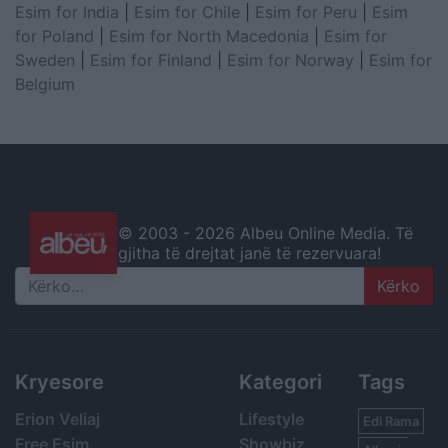
Esim for India
|
Esim for Chile
|
Esim for Peru
|
Esim
for Poland
|
Esim for North Macedonia
|
Esim for
Sweden
|
Esim for Finland
|
Esim for Norway
|
Esim for
Belgium
© 2003 -
2026 Albeu Online Media. Të
gjitha të drejtat janë të rezervuara!
Search
Kryesore
Kategori
Tags
Erion Veliaj
Lifestyle
Edi Rama
Free Esim
Showbiz