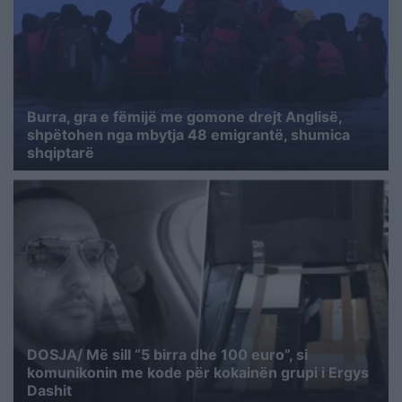
Burra, gra e fëmijë me gomone drejt Anglisë,
shpëtohen nga mbytja 48 emigrantë, shumica
shqiptarë
DOSJA/ Më sill “5 birra dhe 100 euro”, si
komunikonin me kode për kokainën grupi i Ergys
Dashit