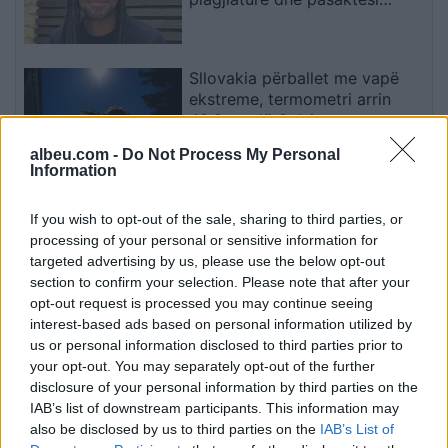
akademike
Sllovakia përballet me vapë
ekstreme, termometri arrin
42.2 gradë Celsius
albeu.com -
Do Not Process My Personal
Information
MPB: Brenda gjashtë orësh u
sanksionuan 222 drejtues
If you wish to opt-out of the sale, sharing to third parties, or
motoçikletash
processing of your personal or sensitive information for
targeted advertising by us, please use the below opt-out
section to confirm your selection. Please note that after your
opt-out request is processed you may continue seeing
Juristi i së drejtës penale
interest-based ads based on personal information utilized by
ndërkombëtare për “Bota sot”:
us or personal information disclosed to third parties prior to
A kanë kompetencë Dhomat e
your opt-out. You may separately opt-out of the further
Specializuara të Kosovës për
disclosure of your personal information by third parties on the
krime kundër njerëzimit pas
IAB’s list of downstream participants. This information may
zbulimit të…
also be disclosed by us to third parties on the
IAB’s List of
Dilema prindërore: Lejohet