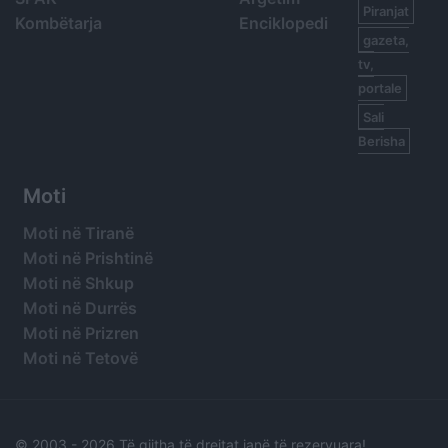
Piranjat
Kombëtarja
Enciklopedi
gazeta,
tv,
portale
Sali
Berisha
Moti
Moti në Tiranë
Moti në Prishtinë
Moti në Shkup
Moti në Durrës
Moti në Prizren
Moti në Tetovë
© 2003 -
2026 Të gjitha të drejtat janë të rezervuara!