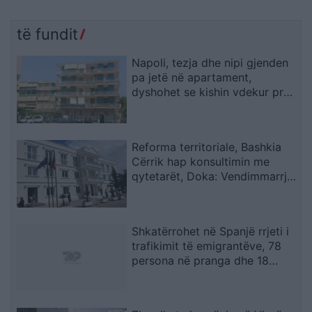
të fundit
Napoli, tezja dhe nipi gjenden
pa jetë në apartament,
dyshohet se kishin vdekur prej
disa ditësh
Reforma territoriale, Bashkia
Cërrik hap konsultimin me
qytetarët, Doka: Vendimmarrja
të udhëhiqet nga nevojat e
komunitetit
Shkatërrohet në Spanjë rrjeti i
trafikimit të emigrantëve, 78
persona në pranga dhe 18
skafe të sekuestruara