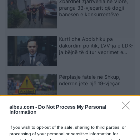
Zbardhet zjarrvënia në Vlorë,
pranga 33-vjeçarit që dogji
banesën e konkurrentëve
Kurti dhe Abdixhiku pa
dakordim politik, LVV-ja e LDK-
ja bëjnë të ditur veprimet e
radhës
Përplasje fatale në Shkup,
ndërron jetë një 19-vjeçar
albeu.com -
Do Not Process My Personal
Information
Po përpiqen të na bëjnë
budallenj”, Morientes kritikon
If you wish to opt-out of the sale, sharing to third parties, or
Real Madridin për çështjen
processing of your personal or sensitive information for
Rodri