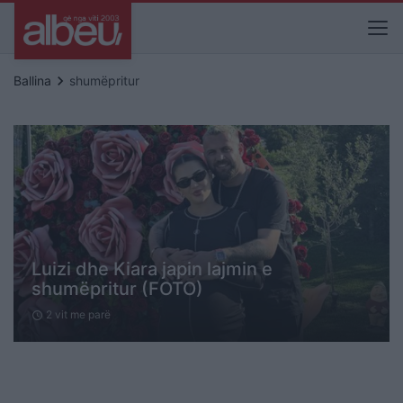
keyboard_arrow_right
Ballina
shumëpritur
Luizi dhe Kiara japin lajmin e
shumëpritur (FOTO)
2 vit me parë
schedule