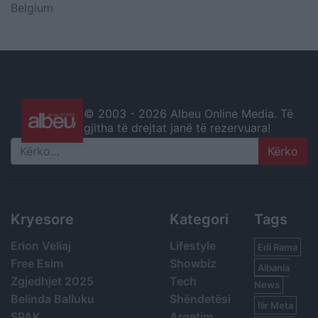
Belgium
© 2003 -
2026 Albeu Online Media. Të
gjitha të drejtat janë të rezervuara!
Search
Kryesore
Kategori
Tags
Erion Veliaj
Lifestyle
Edi Rama
Free Esim
Showbiz
Albania
Zgjedhjet 2025
Tech
News
Belinda Balluku
Shëndetësi
Ilir Meta
SPAK
Argetim