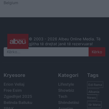
Belgium
© 2003 -
2026 Albeu Online Media. Të
gjitha të drejtat janë të rezervuara!
Search
Kryesore
Kategori
Tags
Erion Veliaj
Lifestyle
Edi Rama
Free Esim
Showbiz
Albania
Zgjedhjet 2025
Tech
News
Belinda Balluku
Shëndetësi
Ilir Meta
SPAK
Argetim