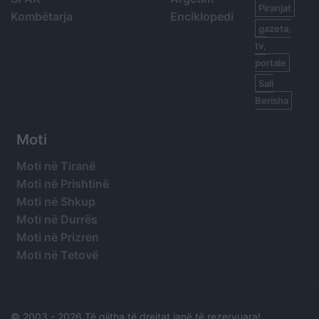
Piranjat
Kombëtarja
Enciklopedi
gazeta,
tv,
portale
Sali
Berisha
Moti
Moti në Tiranë
Moti në Prishtinë
Moti në Shkup
Moti në Durrës
Moti në Prizren
Moti në Tetovë
© 2003 -
2026 Të gjitha të drejtat janë të rezervuara!