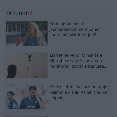
të fundit
Kadrijaj: Seanca e
jashtëzakonshme mbahet
sonte, nënshkrimet janë
siguruar
Zjarret në vend, Ministria e
Mbrojtjes: Nëntë vatra nën
monitorim, zonat e banuara
jashtë rrezikut
Kontrollet mjekësore pengojnë
kalimin e Fisnik Asllanit te RB
Leipzig