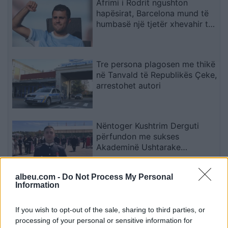
Afrimi i Rodrit ngushton
hapësirat, Barcelona mund të
humbasë një tjetër xhevahir të
akademisë
Tre persona plagosen me thikë
në Tanvald të Republikës Çeke,
arrestohet autori
Nëntoger Kushtrim Derguti
përfundon me sukses
Akademinë Ushtarake
Sandhurst
albeu.com -
Do Not Process My Personal
Information
Gjykata ndaloi ndërtimin e një
salle vallëzimi në Shtëpinë e
Bardhë, reagon Trump: Do ta
If you wish to opt-out of the sale, sharing to third parties, or
çojmë çështjen në Gjykatën e
processing of your personal or sensitive information for