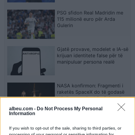
“Jepe dorëheqjen” merr tjetër
peshë
PSG sfidon Real Madridin me
115 milionë euro për Arda
Gulerin
Gjatë provave, modelet e IA-së
krijuan identitete false për të
manipuluar persona realë
NASA konfirmon: Fragmenti i
raketës SpaceX do të godasë
Hënën, por s’ka kërcënim për
Tokën
albeu.com -
Do Not Process My Personal
Information
Google Earth mund të krijojë
pamje të rreme, ekspertët
If you wish to opt-out of the sale, sharing to third parties, or
paralajmërojnë për rrezikun e
processing of your personal or sensitive information for