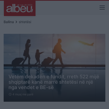
keyboard_arrow_right
Ballina
shtetësi
Vetëm dekadën e fundit, rreth 522 mijë
shqiptarë kanë marrë shtetësi në një
nga vendet e BE-së
4 muaj me parë
schedule