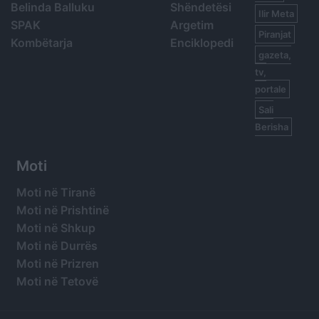
Belinda Balluku
Shëndetësi
Ilir Meta
SPAK
Argetim
Piranjat
Kombëtarja
Enciklopedi
gazeta,
tv,
portale
Sali
Berisha
Moti
Moti në Tiranë
Moti në Prishtinë
Moti në Shkup
Moti në Durrës
Moti në Prizren
Moti në Tetovë