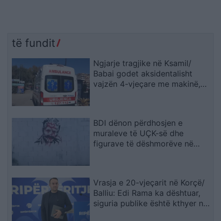
të fundit
Ngjarje tragjike në Ksamil/
Babai godet aksidentalisht
vajzën 4-vjeçare me makinë,
fëmija humb jetën
BDI dënon përdhosjen e
muraleve të UÇK-së dhe
figurave të dëshmorëve në
Çair
Vrasja e 20-vjeçarit në Korçë/
Balliu: Edi Rama ka dështuar,
siguria publike është kthyer në
pasiguri kronike dhe thirrja