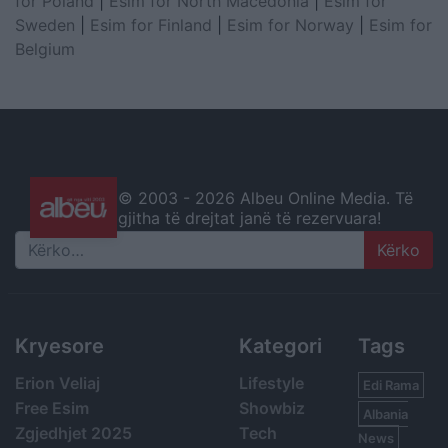
for Poland
|
Esim for North Macedonia
|
Esim for
Sweden
|
Esim for Finland
|
Esim for Norway
|
Esim for
Belgium
© 2003 -
2026 Albeu Online Media. Të
gjitha të drejtat janë të rezervuara!
Search
Kryesore
Kategori
Tags
Erion Veliaj
Lifestyle
Edi Rama
Free Esim
Showbiz
Albania
Zgjedhjet 2025
Tech
News