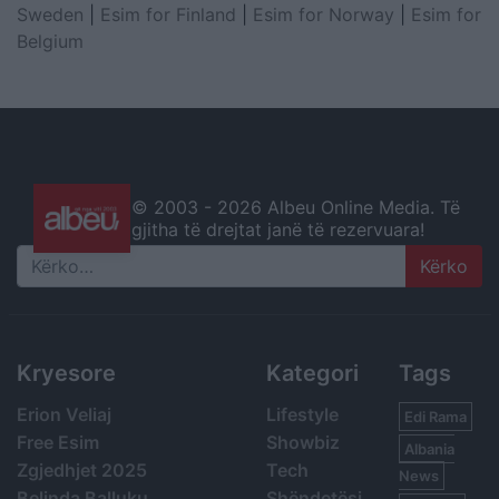
Sweden
|
Esim for Finland
|
Esim for Norway
|
Esim for
Belgium
© 2003 -
2026 Albeu Online Media. Të
gjitha të drejtat janë të rezervuara!
Search
Kryesore
Kategori
Tags
Erion Veliaj
Lifestyle
Edi Rama
Free Esim
Showbiz
Albania
Zgjedhjet 2025
Tech
News
Belinda Balluku
Shëndetësi