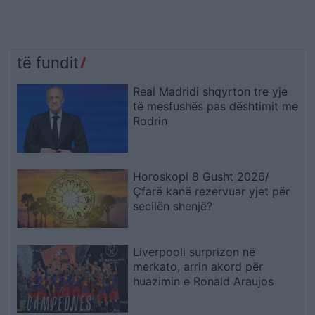
të fundit
Real Madridi shqyrton tre yje
të mesfushës pas dështimit me
Rodrin
Horoskopi 8 Gusht 2026/
Çfarë kanë rezervuar yjet për
secilën shenjë?
Liverpooli surprizon në
merkato, arrin akord për
huazimin e Ronald Araujos