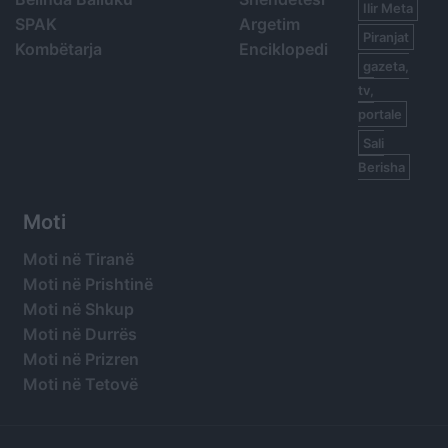
Ilir Meta
SPAK
Argetim
Piranjat
Kombëtarja
Enciklopedi
gazeta,
tv,
portale
Sali
Berisha
Moti
Moti në Tiranë
Moti në Prishtinë
Moti në Shkup
Moti në Durrës
Moti në Prizren
Moti në Tetovë