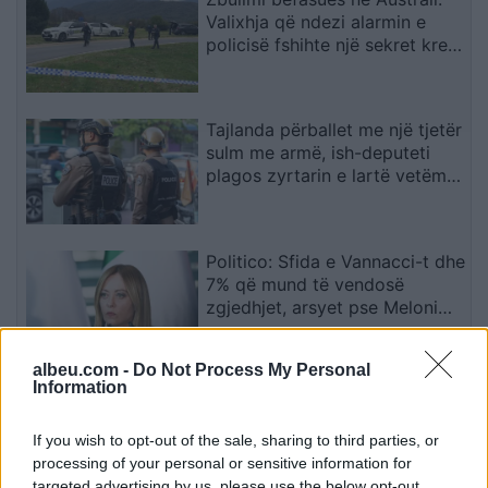
Valixhja që ndezi alarmin e
policisë fshihte një sekret krejt
tjetër
Tajlanda përballet me një tjetër
sulm me armë, ish-deputeti
plagos zyrtarin e lartë vetëm
tre ditë pas masakrës me 7
viktima
Politico: Sfida e Vannacci-t dhe
7% që mund të vendosë
zgjedhjet, arsyet pse Meloni
ashpërson qëndrimin për
emigracionin
albeu.com -
Do Not Process My Personal
Information
Egnatia vendos për të ardhmen
e kapitenit Aleksi para duelit
me Shamrock Rovers
If you wish to opt-out of the sale, sharing to third parties, or
processing of your personal or sensitive information for
targeted advertising by us, please use the below opt-out