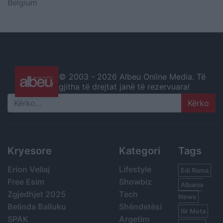
Belgium
© 2003 -
2026 Albeu Online Media. Të
gjitha të drejtat janë të rezervuara!
Search
Kryesore
Kategori
Tags
Erion Veliaj
Lifestyle
Edi Rama
Free Esim
Showbiz
Albania
Zgjedhjet 2025
Tech
News
Belinda Balluku
Shëndetësi
Ilir Meta
SPAK
Argetim