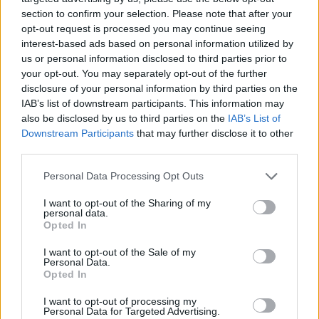
section to confirm your selection. Please note that after your
opt-out request is processed you may continue seeing
interest-based ads based on personal information utilized by
us or personal information disclosed to third parties prior to
your opt-out. You may separately opt-out of the further
disclosure of your personal information by third parties on the
IAB’s list of downstream participants. This information may
also be disclosed by us to third parties on the
IAB’s List of
Downstream Participants
that may further disclose it to other
third parties.
Personal Data Processing Opt Outs
I want to opt-out of the Sharing of my
personal data.
Opted In
I want to opt-out of the Sale of my
Personal Data.
Opted In
Esim for Global
|
Esim for Europe
|
Esim for Caribbean
|
Esim for USA
|
Esim for Italy
|
Esim for Spain
|
Esim
I want to opt-out of processing my
Personal Data for Targeted Advertising.
for Turkey
|
Esim for Germany
|
Esim for Greece
|
Esim