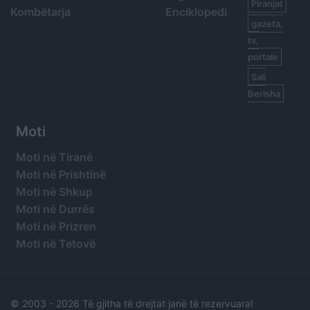
Piranjat
Kombëtarja
Enciklopedi
gazeta,
tv,
portale
Sali
Berisha
Moti
Moti në Tiranë
Moti në Prishtinë
Moti në Shkup
Moti në Durrës
Moti në Prizren
Moti në Tetovë
© 2003 -
2026 Të gjitha të drejtat janë të rezervuara!