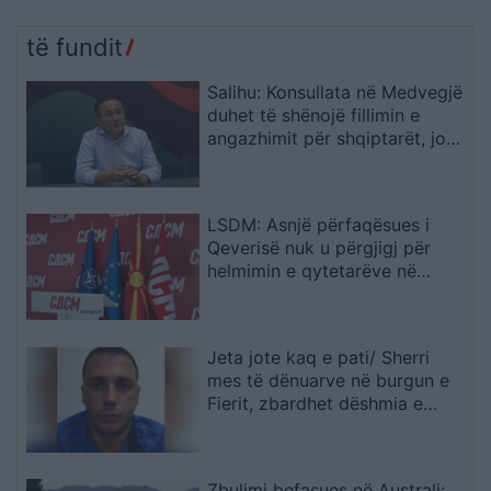
të fundit
Salihu: Konsullata në Medvegjë
duhet të shënojë fillimin e
angazhimit për shqiptarët, jo
fundin e tij
LSDM: Asnjë përfaqësues i
Qeverisë nuk u përgjigj për
helmimin e qytetarëve në
Gostivar
Jeta jote kaq e pati/ Sherri
mes të dënuarve në burgun e
Fierit, zbardhet dëshmia e
Denis Bajrit: Urdhrin për të më
sulmuar e dha Ibrahim Lici…
Zbulimi befasues në Australi: