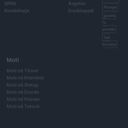
SPAK
Argetim
Piranjat
Kombëtarja
Enciklopedi
gazeta,
tv,
portale
Sali
Berisha
Moti
Moti në Tiranë
Moti në Prishtinë
Moti në Shkup
Moti në Durrës
Moti në Prizren
Moti në Tetovë