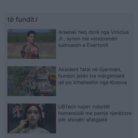
të fundit
Arsenali heq dorë nga Vinicius
Jr., synon me vendosmëri
sulmuesin e Evertonit
Aksident fatal në Gjermani,
humbin jetën tre mërgimtarë
që po ktheheshin nga Kosova
UBTech nxjerr robotët
humanoidë me pamje njerëzore
për shoqëri afatgjatë