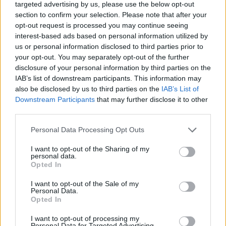
targeted advertising by us, please use the below opt-out
section to confirm your selection. Please note that after your
opt-out request is processed you may continue seeing
interest-based ads based on personal information utilized by
us or personal information disclosed to third parties prior to
your opt-out. You may separately opt-out of the further
disclosure of your personal information by third parties on the
IAB’s list of downstream participants. This information may
also be disclosed by us to third parties on the
IAB’s List of
Downstream Participants
that may further disclose it to other
third parties.
Personal Data Processing Opt Outs
I want to opt-out of the Sharing of my
personal data.
Opted In
I want to opt-out of the Sale of my
Personal Data.
Opted In
Esim for Global
|
Esim for Europe
|
Esim for Caribbean
I want to opt-out of processing my
|
Esim for USA
|
Esim for Italy
|
Esim for Spain
|
Esim
Personal Data for Targeted Advertising.