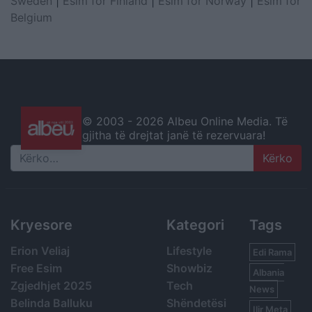
Sweden
|
Esim for Finland
|
Esim for Norway
|
Esim for
Belgium
© 2003 -
2026 Albeu Online Media. Të
gjitha të drejtat janë të rezervuara!
Search
Kryesore
Kategori
Tags
Erion Veliaj
Lifestyle
Edi Rama
Free Esim
Showbiz
Albania
Zgjedhjet 2025
Tech
News
Belinda Balluku
Shëndetësi
Ilir Meta