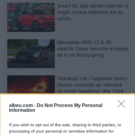
Smart #2 sjell sërish makinën e
vogël urbane elektrike me dy
vende
Mercedes-AMG CLA 45
elektrik thyen rekordin e klasës
së tij në Nürburgring
Teleskopi më i fuqishëm diellor
zbulon vorbullat që ndikojnë
në motin hapësinor dhe Tokë
albeu.com -
Do Not Process My Personal
Information
Bllokime të papritura të
llogarive të WhatsApp-it në të
If you wish to opt-out of the sale, sharing to third parties, or
gjithë botën
processing of your personal or sensitive information for