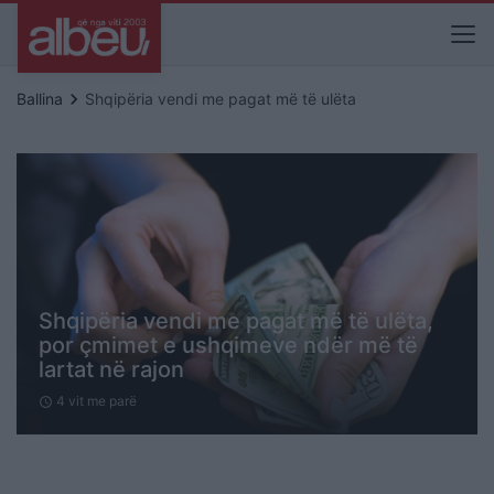
keyboard_arrow_right
Ballina
Shqipëria vendi me pagat më të ulëta
Shqipëria vendi me pagat më të ulëta,
por çmimet e ushqimeve ndër më të
lartat në rajon
4 vit me parë
schedule