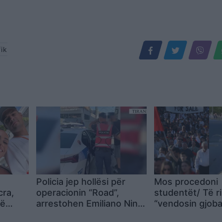
fik
Policia jep hollësi për
Mos procedoni
cra,
operacionin “Road”,
studentët/ Të ri
në
arrestohen Emiliano Nina
“vendosin gjoba
 që
dhe Erjon Hoxha
makinave: Jemi