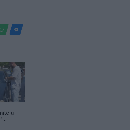
njtë u
”
 në