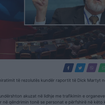
iratimit të rezolutës kundër raportit të Dick Martyt n
kundërshton akuzat në lidhje me trafikimin e organeve
 në qëndrimin tonë se personat e përfshirë në këto 