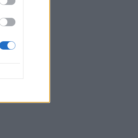
Belgium
ilën datë
ropës