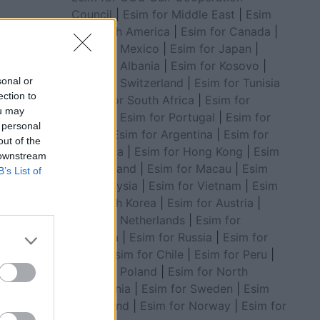
Council
|
Esim for Middle East
|
Esim
for South America
|
Esim for Canada
|
Esim for Mexico
|
Esim for Japan
|
Esim for Albania
|
Esim for Kosovo
|
sonal or
Esim for Switzerland
|
Esim for Tunisia
ection to
|
Esim for South Africa
|
Esim for
ou may
Algeria
|
Esim for Portugal
|
Esim for
 personal
Brazil
|
Esim for Argentina
|
Esim for
out of the
Colombia
|
Esim for Hong Kong
|
Esim
 downstream
for Thailand
|
Esim for Macau
|
Esim
B’s List of
for Malaysia
|
Esim for Vietnam
|
Esim
for South Korea
|
Esim for Austria
|
Esim for Netherlands
|
Esim for
Australia
|
Esim for Russia
|
Esim for
India
|
Esim for Chile
|
Esim for Peru
|
Esim for Poland
|
Esim for North
Macedonia
|
Esim for Sweden
|
Esim
for Finland
|
Esim for Norway
|
Esim for