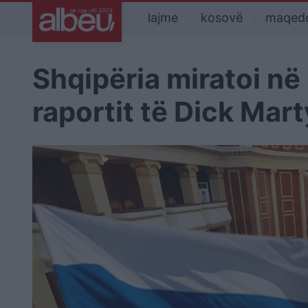
lajme
kosovë
maqed
Shqipëria miratoi n
raportit të Dick Mar