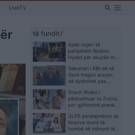
search
LiveTV
dër
të fundit
Apeli nxjerr të
pafajshëm Redion
Hysën për akuzën mbi
vrasjen e Xhulio Prelës
Sekretari i KBI-së në
Gorë tregon arsyen
që dyshohet pas
vrasjes së imamit në
Granit Xhaka i
Dragash
përkushtuar te Zvicra,
por gjithmonë pranë
familjes: Momente që
GLPS paralajmëron se
kanë rëndësi
Kosova mund të
humbë në mënyrë të
pakthyeshme 90.6