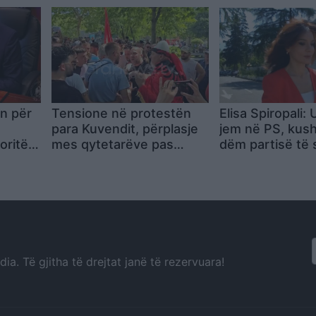
protestë, kërke
janë të qarta (
in për
Tensione në protestën
Elisa Spiropali:
para Kuvendit, përplasje
jem në PS, kush
oritë
mes qytetarëve pas
dëm partisë të 
ato që
thirrjeve për
ku ka vendin
“komunistët”
a. Të gjitha të drejtat janë të rezervuara!