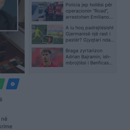
Policia jep hollësi për
milionë euro nga Plani
operacionin “Road”,
i Rritjes
arrestohen Emiliano
Nina dhe Erjon Hoxha
A iu hoq padrejtësisht
Gjermanisë një rast i
pastër? Gjyqtari ndali
çuditërisht pasimin
Braga zyrtarizon
ideal të Neuerit ndaj
Adrian Bajramin, ish-
Paraguait
mbrojtësi i Benficas
firmos deri në verën e
2031
ë
 në
krime