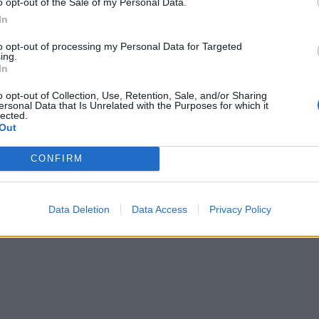
o opt-out of the Sale of my Personal Data.
In
to opt-out of processing my Personal Data for Targeted
ing.
In
 Berishën për mosvotimin e
Raporti i Dick Marty për UÇK, në c
o opt-out of Collection, Use, Retention, Sale, and/or Sharing
ersonal Data that Is Unrelated with the Purposes for which it
ndër raportit të Dick Martyt: I
do i drejtohet Rama Këshillit të Eu
lected.
on grata” jo vetëm nga SHBA.
Out
CONFIRM
Data Deletion
Data Access
Privacy Policy