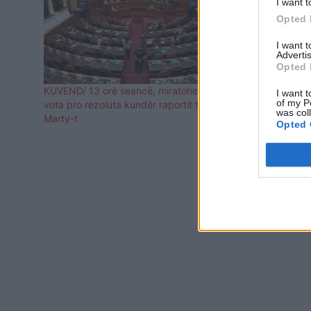
I want t
Opted 
I want 
Advertis
Opted 
KUVEND/ 13 orë seancë, miratohet me 125
Rama sulmon
I want t
of my P
vota pro rezoluta kundër raportit të Dick
rezolutës ku
was col
Marty-t
damkosur “n
Opted 