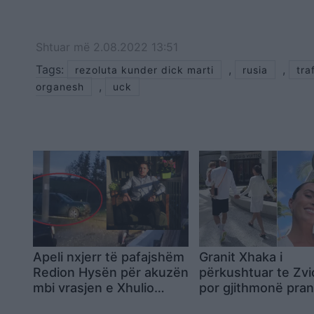
Shtuar
më
2.08.2022 13:51
Tags:
,
,
rezoluta kunder dick marti
rusia
tra
,
organesh
uck
Apeli nxjerr të pafajshëm
Granit Xhaka i
Redion Hysën për akuzën
përkushtuar te Zvi
mbi vrasjen e Xhulio
por gjithmonë pra
Prelës
familjes: Momente