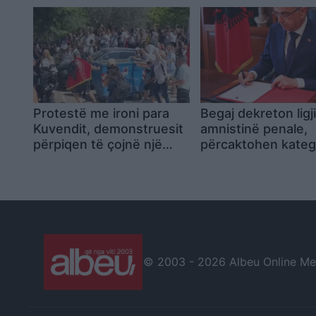
kanë rëndësi
Protestë me ironi para
Begaj dekreton ligj
Kuvendit, demonstruesit
amnistinë penale,
përpiqen të çojnë një
përcaktohen kateg
kosh mbeturinash te
që përfitojnë dhe 
hyrja
përjashtohen
© 2003 -
2026 Albeu Online Medi