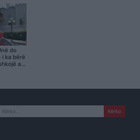
sat tona
VIDEO)
 Unë do
 i ka bërë
shkojë aty
Search