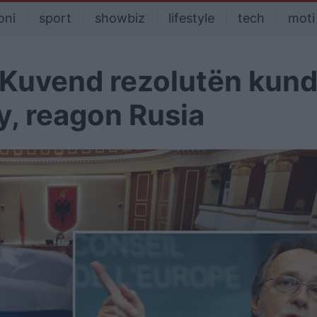
oni
sport
showbiz
lifestyle
tech
moti
ë Kuvend rezolutën kun
ty, reagon Rusia