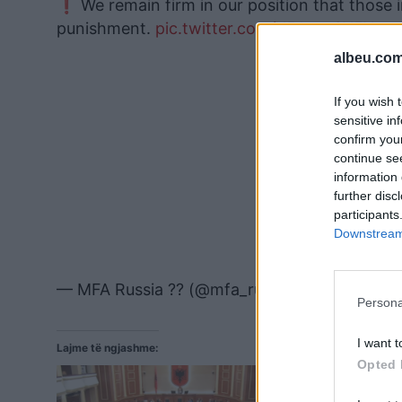
❗️ We remain firm in our position that those 
punishment.
pic.twitter.com/X5Ayvx3X5X
albeu.com
If you wish 
sensitive in
confirm you
continue se
information 
further disc
participants
Downstream 
— MFA Russia ?? (@mfa_russia)
August 2, 20
Persona
I want t
Lajme të ngjashme:
Opted 