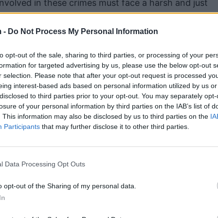
involved in these crimes must face a harsh and just
 -
Do Not Process My Personal Information
to opt-out of the sale, sharing to third parties, or processing of your per
formation for targeted advertising by us, please use the below opt-out s
r selection. Please note that after your opt-out request is processed y
eing interest-based ads based on personal information utilized by us or
disclosed to third parties prior to your opt-out. You may separately opt-
losure of your personal information by third parties on the IAB’s list of
. This information may also be disclosed by us to third parties on the
IA
Participants
that may further disclose it to other third parties.
22
l Data Processing Opt Outs
o opt-out of the Sharing of my personal data.
In