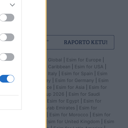
Esim for Global
|
Esim for Europe
|
Esim for Caribbean
|
Esim for USA
|
Esim for Italy
|
Esim for Spain
|
Esim
for Turkey
|
Esim for Germany
|
Esim
for Greece
|
Esim for Asia
|
Esim for
World Cup 2026
|
Esim for Saudi
Arabia
|
Esim for Egypt
|
Esim for
United Arab Emirates
|
Esim for
Balkans
|
Esim for Morocco
|
Esim for
China
|
Esim for United Kingdom
|
Esim