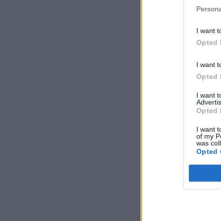
Persona
I want t
Opted 
I want t
Opted 
I want 
Advertis
Opted 
I want t
of my P
was col
Opted 