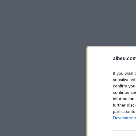
albeu.com
If you wish 
sensitive in
confirm you
continue se
information 
further disc
participants
Downstream 