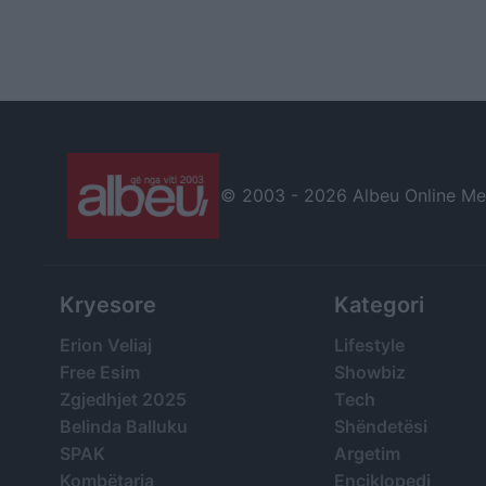
© 2003 -
2026 Albeu Online Medi
Kryesore
Kategori
Erion Veliaj
Lifestyle
Free Esim
Showbiz
Zgjedhjet 2025
Tech
Belinda Balluku
Shëndetësi
SPAK
Argetim
Kombëtarja
Enciklopedi