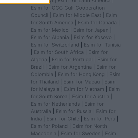
for Africa
|
Esim for Latin America
|
Esim for GCC Gulf Cooperation
Council
|
Esim for Middle East
|
Esim
for South America
|
Esim for Canada
|
Esim for Mexico
|
Esim for Japan
|
Esim for Albania
|
Esim for Kosovo
|
Esim for Switzerland
|
Esim for Tunisia
|
Esim for South Africa
|
Esim for
Algeria
|
Esim for Portugal
|
Esim for
Brazil
|
Esim for Argentina
|
Esim for
Colombia
|
Esim for Hong Kong
|
Esim
for Thailand
|
Esim for Macau
|
Esim
for Malaysia
|
Esim for Vietnam
|
Esim
for South Korea
|
Esim for Austria
|
Esim for Netherlands
|
Esim for
Australia
|
Esim for Russia
|
Esim for
India
|
Esim for Chile
|
Esim for Peru
|
Esim for Poland
|
Esim for North
Macedonia
|
Esim for Sweden
|
Esim