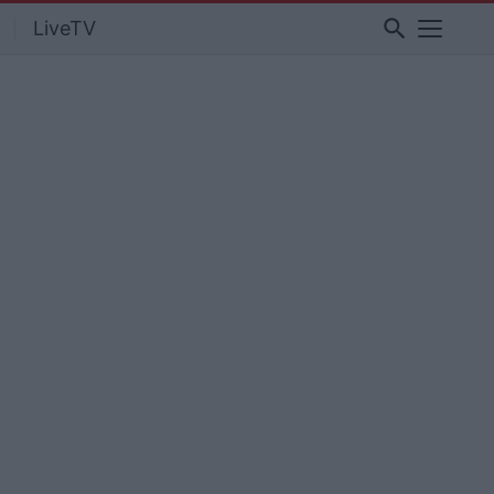
search
LiveTV