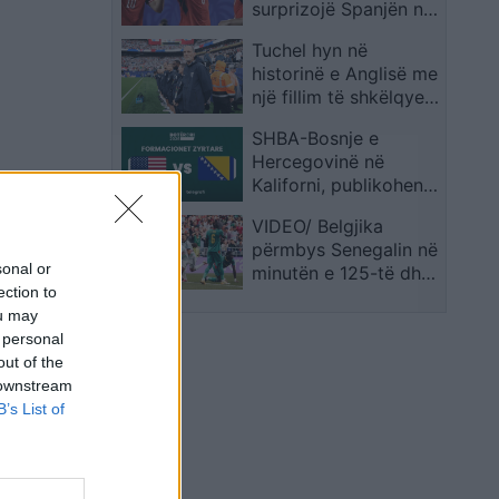
surprizojë Spanjën në
Kupën e Botës
Tuchel hyn në
historinë e Anglisë me
një fillim të shkëlqyer
si përzgjedhës
SHBA-Bosnje e
Hercegovinë në
Kaliforni, publikohen
formacionet zyrtare
VIDEO/ Belgjika
përmbys Senegalin në
sonal or
minutën e 125-të dhe
ection to
siguron biletën për në
ou may
1/8 e finales
 personal
out of the
 downstream
B’s List of