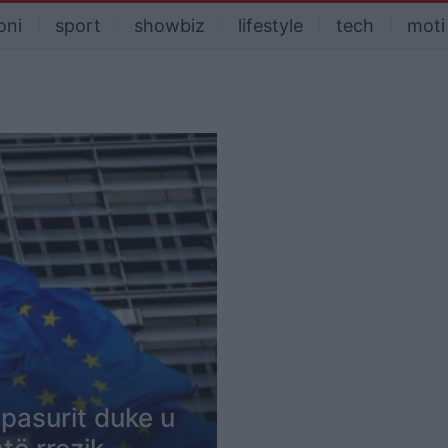
oni
sport
showbiz
lifestyle
tech
moti
 pasurit duke u