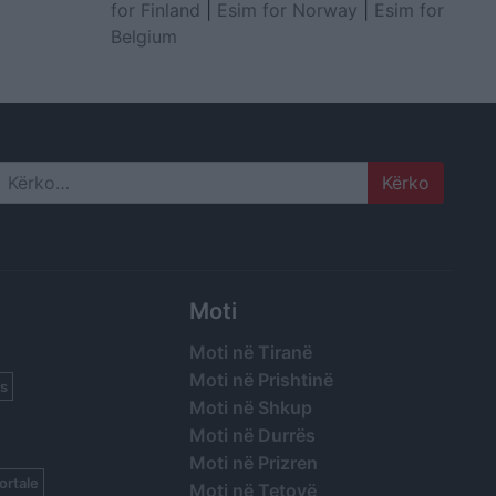
for Finland
|
Esim for Norway
|
Esim for
Belgium
Search
Moti
Moti në Tiranë
Moti në Prishtinë
s
Moti në Shkup
Moti në Durrës
Moti në Prizren
ortale
Moti në Tetovë