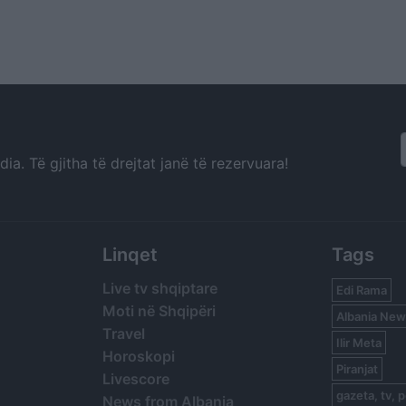
a. Të gjitha të drejtat janë të rezervuara!
Linqet
Tags
Live tv shqiptare
Edi Rama
Moti në Shqipëri
Albania New
Travel
Ilir Meta
Horoskopi
Piranjat
Livescore
gazeta, tv, p
News from Albania