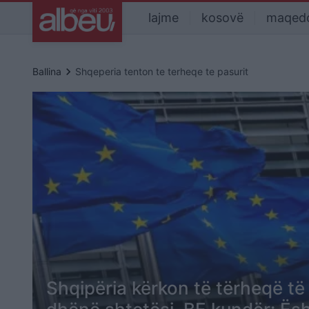
lajme
kosovë
maqed
keyboard_arrow_right
Ballina
Shqeperia tenton te terheqe te pasurit
Shqipëria kërkon të tërheqë të