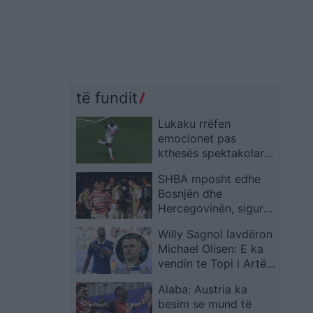
të fundit
Lukaku rrëfen
emocionet pas
kthesës spektakolare,
flet për të atin dhe
SHBA mposht edhe
penalltinë vendimtare
Bosnjën dhe
Hercegovinën, siguron
kalimin në 1/8 e
Willy Sagnol lavdëron
finales të Kupës së
Michael Olisen: E ka
Botës
vendin te Topi i Artë,
madje mbi Messin dhe
Alaba: Austria ka
Ronaldon
besim se mund të