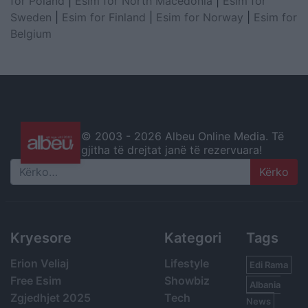
for Poland
|
Esim for North Macedonia
|
Esim for
Sweden
|
Esim for Finland
|
Esim for Norway
|
Esim for
Belgium
© 2003 -
2026 Albeu Online Media. Të
gjitha të drejtat janë të rezervuara!
Search
Kryesore
Kategori
Tags
Erion Veliaj
Lifestyle
Edi Rama
Free Esim
Showbiz
Albania
Zgjedhjet 2025
Tech
News