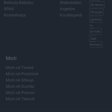
Belinda Balluku
Shëndetësi
Ilir Meta
SPAK
Argetim
Piranjat
Kombëtarja
Enciklopedi
gazeta,
tv,
portale
Sali
Berisha
Moti
Moti në Tiranë
Moti në Prishtinë
Moti në Shkup
Moti në Durrës
Moti në Prizren
Moti në Tetovë