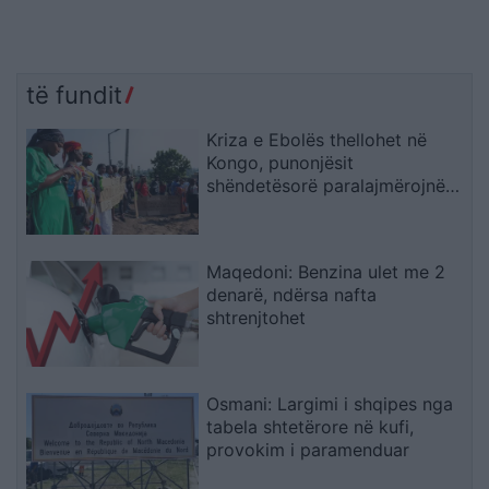
të fundit
Kriza e Ebolës thellohet në
Kongo, punonjësit
shëndetësorë paralajmërojnë
bojkot për pagat e
prapambetura
Maqedoni: Benzina ulet me 2
denarë, ndërsa nafta
shtrenjtohet
Osmani: Largimi i shqipes nga
tabela shtetërore në kufi,
provokim i paramenduar