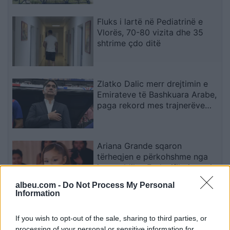
Fluks i lartë në Pediatrinë e
Vlorës, 70-80 vizita dhe 35
shtrime çdo ditë
Zlatko Dalic merr drejtimin e
Emirateve të Bashkuara Arabe,
paga rekord mes trajnerëve
kroatë
Ariana Grande sqaron
tërheqjen e përkohshme nga
jeta publike: E planifikoja prej
kohësh
albeu.com -
Do Not Process My Personal
Information
Kurti për bisedimet me
Abdixhikun: Pa ndërmjetës dhe
If you wish to opt-out of the sale, sharing to third parties, or
me çdo përpjekje për të
processing of your personal or sensitive information for