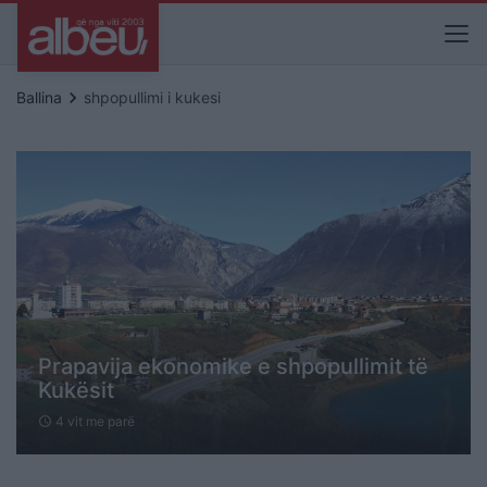
keyboard_arrow_right
Ballina
shpopullimi i kukesi
Prapavija ekonomike e shpopullimit të
Kukësit
4 vit me parë
schedule