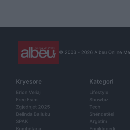
© 2003 -
2026 Albeu Online Medi
Kryesore
Kategori
Erion Veliaj
Lifestyle
Free Esim
Showbiz
Zgjedhjet 2025
Tech
Belinda Balluku
Shëndetësi
SPAK
Argetim
Kombëtarja
Enciklopedi