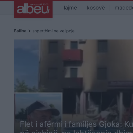
lajme
kosovë
maqed
keyboard_arrow_right
Ballina
shperthimi ne velipoje
Flet i afërmi i familjes Gjoka: K