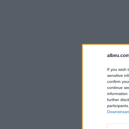
albeu.com
If you wish 
sensitive in
confirm you
continue se
information 
further disc
participants
Downstream 