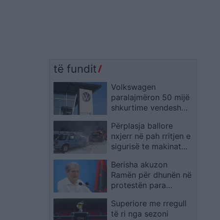
të fundit
Volkswagen
paralajmëron 50 mijë
shkurtime vendesh
pune deri në 2030:
Përplasja ballore
“Modeli ynë i biznesit
nxjerr në pah rritjen e
nuk funksionon më”
sigurisë te makinat
moderne
Berisha akuzon
Ramën për dhunën në
protestën para
Kuvendit: U përdorën
Superiore me rregull
gaz lotsjellës, ujë dhe
të ri nga sezoni
forcë ndaj