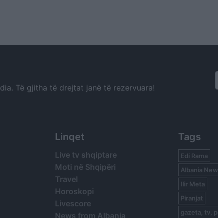
a. Të gjitha të drejtat janë të rezervuara!
Linqet
Tags
Live tv shqiptare
Edi Rama
Moti në Shqipëri
Albania New
Travel
Ilir Meta
Horoskopi
Piranjat
Livescore
gazeta, tv, p
News from Albania