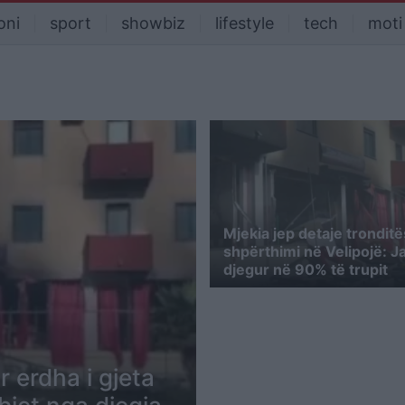
oni
sport
showbiz
lifestyle
tech
moti
Mjekia jep detaje trondit
shpërthimi në Velipojë: J
djegur në 90% të trupit
ur erdha i gjeta