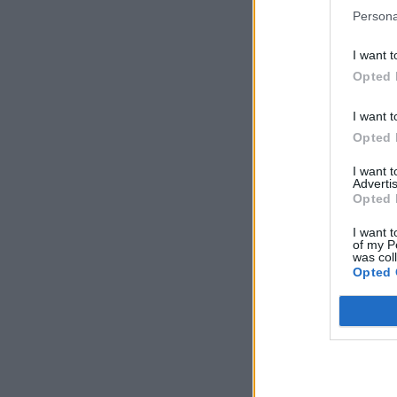
Persona
I want t
Opted 
I want t
Opted 
I want 
Advertis
Opted 
I want t
of my P
was col
Opted 