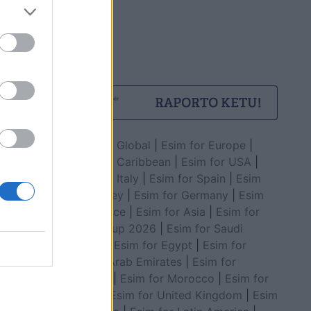
Esim for Global
|
Esim for Europe
|
Esim for Caribbean
|
Esim for USA
|
Esim for Italy
|
Esim for Spain
|
Esim
for Turkey
|
Esim for Germany
|
Esim
for Greece
|
Esim for Asia
|
Esim for
World Cup 2026
|
Esim for Saudi
Arabia
|
Esim for Egypt
|
Esim for
United Arab Emirates
|
Esim for
Balkans
|
Esim for Morocco
|
Esim for
China
|
Esim for United Kingdom
|
Esim