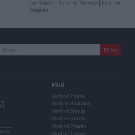
for Finland
|
Esim for Norway
|
Esim for
Belgium
Search
Moti
Moti në Tiranë
Moti në Prishtinë
s
Moti në Shkup
Moti në Durrës
Moti në Prizren
ortale
Moti në Tetovë