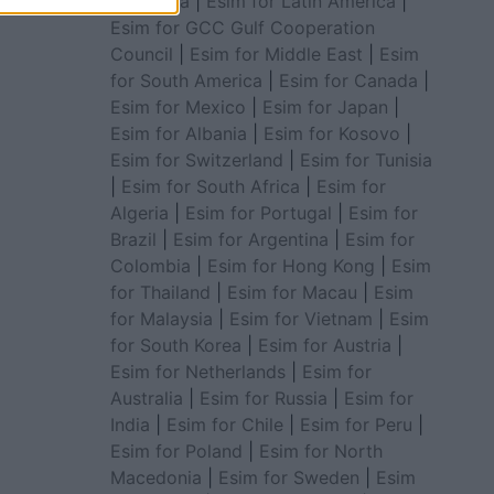
for Africa
|
Esim for Latin America
|
Esim for GCC Gulf Cooperation
Council
|
Esim for Middle East
|
Esim
for South America
|
Esim for Canada
|
Esim for Mexico
|
Esim for Japan
|
Esim for Albania
|
Esim for Kosovo
|
Esim for Switzerland
|
Esim for Tunisia
|
Esim for South Africa
|
Esim for
Algeria
|
Esim for Portugal
|
Esim for
Brazil
|
Esim for Argentina
|
Esim for
Colombia
|
Esim for Hong Kong
|
Esim
for Thailand
|
Esim for Macau
|
Esim
for Malaysia
|
Esim for Vietnam
|
Esim
for South Korea
|
Esim for Austria
|
Esim for Netherlands
|
Esim for
Australia
|
Esim for Russia
|
Esim for
India
|
Esim for Chile
|
Esim for Peru
|
Esim for Poland
|
Esim for North
Macedonia
|
Esim for Sweden
|
Esim