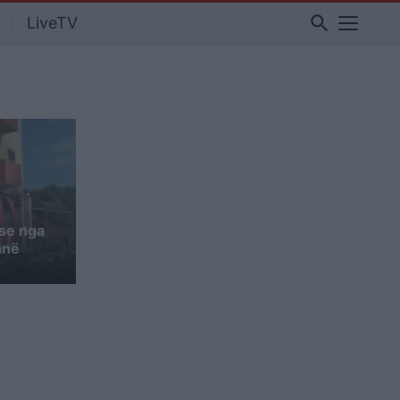
search
LiveTV
ëse nga
anë