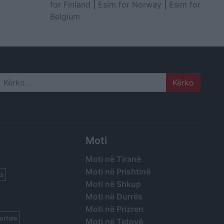
for Finland
|
Esim for Norway
|
Esim for
Belgium
Search
Moti
Moti në Tiranë
Moti në Prishtinë
s
Moti në Shkup
Moti në Durrës
Moti në Prizren
ortale
Moti në Tetovë