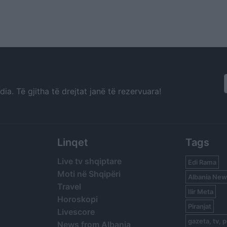
a. Të gjitha të drejtat janë të rezervuara!
Linqet
Tags
Live tv shqiptare
Edi Rama
Moti në Shqipëri
Albania New
Travel
Ilir Meta
Horoskopi
Piranjat
Livescore
gazeta, tv, p
News from Albania