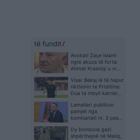
të fundit
Avokati Zaçe Islami
ngre akuza të forta:
Ahmet Krasniqi u vra
nga shërbimi sekret
Visar Bekaj lë të hapur
shqiptar në
rikthimin te Prishtina:
bashkëpunim me PDK-
Dua ta mbyll karrierën
në
atje
Lamallari publikon
pamjet nga
komisariati nr. 3 pas
sulmit dhe e cilëson
Dy bombola gazi
ngjarjen pasojë të
shpërthejnë në Maliq,
dezinformimit