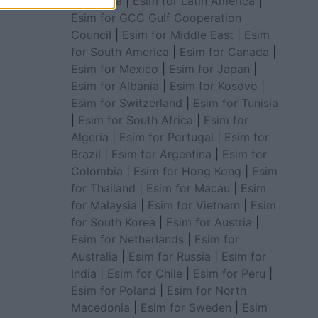
for Africa
|
Esim for Latin America
|
Esim for GCC Gulf Cooperation
Council
|
Esim for Middle East
|
Esim
for South America
|
Esim for Canada
|
Esim for Mexico
|
Esim for Japan
|
Esim for Albania
|
Esim for Kosovo
|
Esim for Switzerland
|
Esim for Tunisia
|
Esim for South Africa
|
Esim for
Algeria
|
Esim for Portugal
|
Esim for
Brazil
|
Esim for Argentina
|
Esim for
Colombia
|
Esim for Hong Kong
|
Esim
for Thailand
|
Esim for Macau
|
Esim
for Malaysia
|
Esim for Vietnam
|
Esim
for South Korea
|
Esim for Austria
|
Esim for Netherlands
|
Esim for
Australia
|
Esim for Russia
|
Esim for
India
|
Esim for Chile
|
Esim for Peru
|
Esim for Poland
|
Esim for North
Macedonia
|
Esim for Sweden
|
Esim