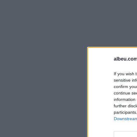
albeu.com
If you wish 
sensitive in
confirm you
continue se
information 
further disc
participants
Downstream 