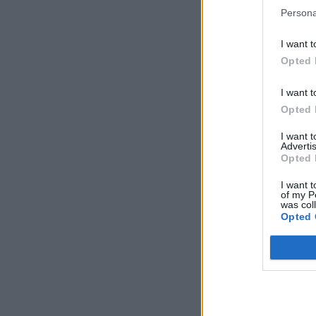
Persona
I want t
Opted 
I want t
Opted 
I want 
Advertis
Opted 
I want t
of my P
was col
Opted 