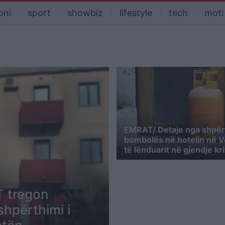
oni
sport
showbiz
lifestyle
tech
moti
EMRAT/ Detaje nga shpërt
bombolës në hotelin në Ve
të lënduarit në gjendje kri
T tregon
shpërthimi i