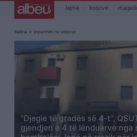
lajme
kosovë
maqed
keyboard_arrow_right
Ballina
shperthim ne velipoje
“Djegie të gradës së 4-t”, QSU
gjendjen e 4 të lënduarve nga 