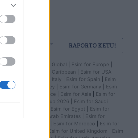
Esim for Global
|
Esim for Europe
|
Esim for Caribbean
|
Esim for USA
|
Esim for Italy
|
Esim for Spain
|
Esim
for Turkey
|
Esim for Germany
|
Esim
for Greece
|
Esim for Asia
|
Esim for
World Cup 2026
|
Esim for Saudi
Arabia
|
Esim for Egypt
|
Esim for
United Arab Emirates
|
Esim for
Balkans
|
Esim for Morocco
|
Esim for
China
|
Esim for United Kingdom
|
Esim