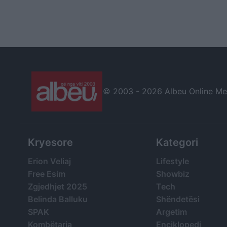
© 2003 -
2026 Albeu Online Medi
Kryesore
Kategori
Erion Veliaj
Lifestyle
Free Esim
Showbiz
Zgjedhjet 2025
Tech
Belinda Balluku
Shëndetësi
SPAK
Argetim
Kombëtarja
Enciklopedi