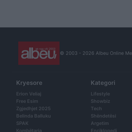
© 2003 -
2026 Albeu Online Medi
Kryesore
Kategori
Erion Veliaj
Lifestyle
Free Esim
Showbiz
Zgjedhjet 2025
Tech
Belinda Balluku
Shëndetësi
SPAK
Argetim
Kombëtarja
Enciklopedi