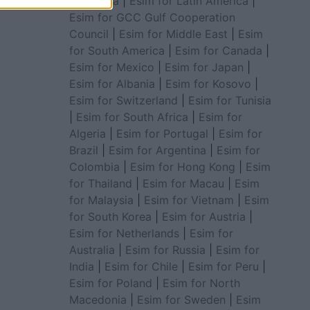
for Africa
|
Esim for Latin America
|
Esim for GCC Gulf Cooperation
Council
|
Esim for Middle East
|
Esim
for South America
|
Esim for Canada
|
Esim for Mexico
|
Esim for Japan
|
Esim for Albania
|
Esim for Kosovo
|
Esim for Switzerland
|
Esim for Tunisia
|
Esim for South Africa
|
Esim for
Algeria
|
Esim for Portugal
|
Esim for
Brazil
|
Esim for Argentina
|
Esim for
Colombia
|
Esim for Hong Kong
|
Esim
for Thailand
|
Esim for Macau
|
Esim
for Malaysia
|
Esim for Vietnam
|
Esim
for South Korea
|
Esim for Austria
|
Esim for Netherlands
|
Esim for
Australia
|
Esim for Russia
|
Esim for
India
|
Esim for Chile
|
Esim for Peru
|
Esim for Poland
|
Esim for North
Macedonia
|
Esim for Sweden
|
Esim