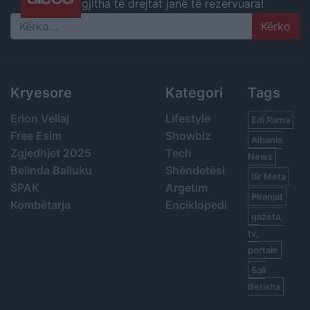
gjitha të drejtat janë të rezervuara!
Search
Kryesore
Kategori
Tags
Erion Veliaj
Lifestyle
Edi Rama
Free Esim
Showbiz
Albania
Zgjedhjet 2025
Tech
News
Belinda Balluku
Shëndetësi
Ilir Meta
SPAK
Argetim
Piranjat
Kombëtarja
Enciklopedi
gazeta,
tv,
portale
Sali
Berisha