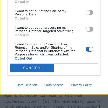
Opted In
I want to opt-out of the Sale of my
Personal Data.
Opted In
I want to opt-out of processing my
Personal Data for Targeted Advertising.
Opted In
I want to opt-out of Collection, Use,
Retention, Sale, and/or Sharing of my
Personal Data that Is Unrelated with the
Purposes for which it was collected.
Esim for Global
|
Esim for Europe
|
Esim for Caribbean
Opted Out
|
Esim for USA
|
Esim for Italy
|
Esim for Spain
|
Esim
for Turkey
|
Esim for Germany
|
Esim for Greece
|
Esim
CONFIRM
for Asia
|
Esim for World Cup 2026
|
Esim for Saudi
Arabia
|
Esim for Egypt
|
Esim for United Arab
Emirates
|
Esim for Balkans
|
Esim for Morocco
|
Esim
Data Deletion
Data Access
Privacy Policy
for China
|
Esim for United Kingdom
|
Esim for Africa
|
Esim for Latin America
|
Esim for GCC Gulf
Cooperation Council
|
Esim for Middle East
|
Esim for
South America
|
Esim for Canada
|
Esim for Mexico
|