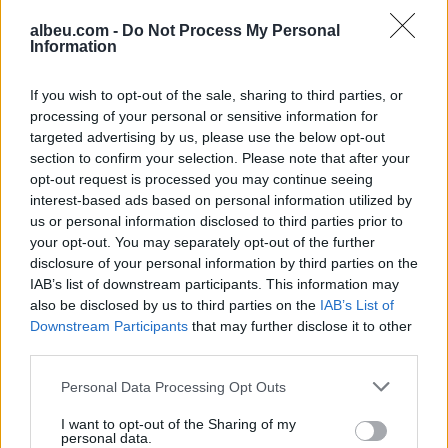
Tokën
albeu.com -
Do Not Process My Personal
Information
Google Earth mund të krijojë
pamje të rreme, ekspertët
If you wish to opt-out of the sale, sharing to third parties, or
paralajmërojnë për rrezikun e
processing of your personal or sensitive information for
dezinformimit
targeted advertising by us, please use the below opt-out
section to confirm your selection. Please note that after your
opt-out request is processed you may continue seeing
Situata mund të dalë jashtë
interest-based ads based on personal information utilized by
kontrollit”, mbi 1,000 ekspertë
us or personal information disclosed to third parties prior to
kërkojnë frenimin e zhvillimit të
your opt-out. You may separately opt-out of the further
IA-së
disclosure of your personal information by third parties on the
IAB’s list of downstream participants. This information may
also be disclosed by us to third parties on the
IAB’s List of
Downstream Participants
that may further disclose it to other
third parties.
Personal Data Processing Opt Outs
I want to opt-out of the Sharing of my
personal data.