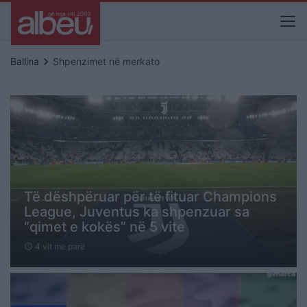
keyboard_arrow_right
Ballina
Shpenzimet në merkato
Të dëshpëruar për të fituar Champions
League, Juventus ka shpenzuar sa
“qimet e kokës” në 5 vite
4 vit me parë
schedule