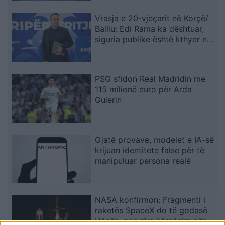
Vrasja e 20-vjeçarit në Korçë/
Balliu: Edi Rama ka dështuar,
siguria publike është kthyer në
pasiguri kronike dhe thirrja
“Jepe dorëheqjen” merr tjetër
peshë
PSG sfidon Real Madridin me
115 milionë euro për Arda
Gulerin
Gjatë provave, modelet e IA-së
krijuan identitete false për të
manipuluar persona realë
NASA konfirmon: Fragmenti i
raketës SpaceX do të godasë
Hënën, por s’ka kërcënim për