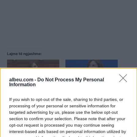
Lajme të ngjashme:
albeu.com -
Do Not Process My Personal
Information
Nga korrupsioni tek
Jorida Tabaku: Korporata
privatizimi i shtetit/ Jorida
e Investimeve po
If you wish to opt-out of the sale, sharing to third parties, or
Tabaku: Korporata e
përdoret për dhënie
processing of your personal or sensitive information for
Investimeve si instrument
pronash publike
targeted advertising by us, please use the below opt-out
i kapjes së pronave
section to confirm your selection. Please note that after your
publike
opt-out request is processed you may continue seeing
interest-based ads based on personal information utilized by