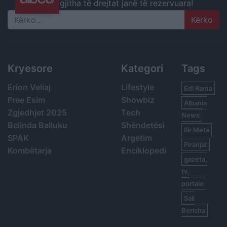
gjitha të drejtat janë të rezervuara!
Search
Kryesore
Kategori
Tags
Erion Veliaj
Lifestyle
Edi Rama
Free Esim
Showbiz
Albania
Zgjedhjet 2025
Tech
News
Belinda Balluku
Shëndetësi
Ilir Meta
SPAK
Argetim
Piranjat
Kombëtarja
Enciklopedi
gazeta,
tv,
portale
Sali
Berisha