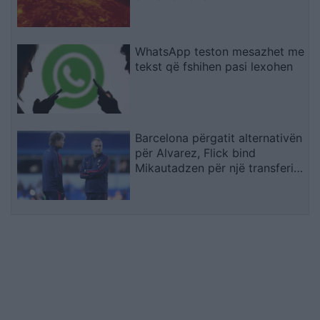
WhatsApp teston mesazhet me
tekst që fshihen pasi lexohen
Barcelona përgatit alternativën
për Alvarez, Flick bind
Mikautadzen për një transferim
në “Camp Nou