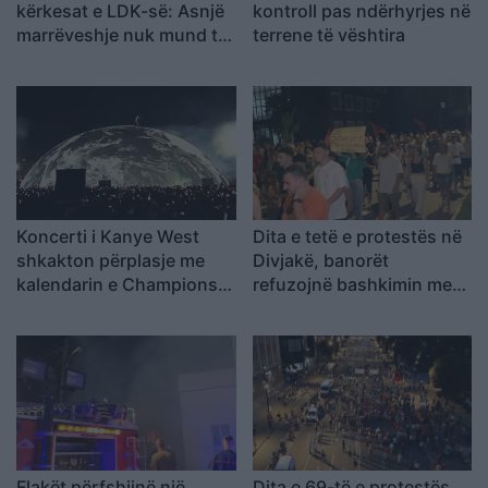
kërkesat e LDK-së: Asnjë
kontroll pas ndërhyrjes në
marrëveshje nuk mund të
terrene të vështira
zhbëjë vullnetin qytetar
Koncerti i Kanye West
Dita e tetë e protestës në
shkakton përplasje me
Divjakë, banorët
kalendarin e Champions
refuzojnë bashkimin me
League në Kazakistan
Lushnjen
Flakët përfshijnë një
Dita e 69-të e protestës,