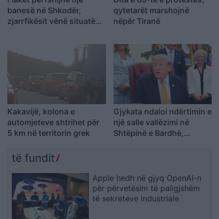
banesë në Shkodër,
qytetarët marshojnë
zjarrfikësit vënë situatën
nëpër Tiranë
nën kontroll
Kakavijë, kolona e
Gjykata ndaloi ndërtimin e
automjeteve shtrihet për
një salle vallëzimi në
5 km në territorin grek
Shtëpinë e Bardhë,
reagon Trump: Do ta
çojmë çështjen në
të fundit
Gjykatën e Lartë
Apple hedh në gjyq OpenAI-n
për përvetësim të paligjshëm
të sekreteve industriale