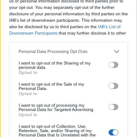
us or personal information disclosed to third parties prior to
your opt-out. You may separately opt-out of the further
disclosure of your personal information by third parties on the
IAB’s list of downstream participants. This information may
also be disclosed by us to third parties on the
IAB’s List of
Prokuroria e Tiranës
thërret drejtuesen e
Downstream Participants
that may further disclose it to other
Korporatës së
third parties.
Investimeve, ja për çfarë
do të merret në pyetje
Personal Data Processing Opt Outs
Elira Kokona
I want to opt-out of the Sharing of my
personal data.
Opted In
I want to opt-out of the Sale of my
Personal Data.
Opted In
I want to opt-out of processing my
Personal Data for Targeted Advertising.
Opted In
I want to opt-out of Collection, Use,
Retention, Sale, and/or Sharing of my
Personal Data that Is Unrelated with the