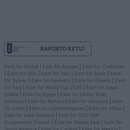
Esim for Global
|
Esim for Europe
|
Esim for Caribbean
|
Esim for USA
|
Esim for Italy
|
Esim for Spain
|
Esim
for Turkey
|
Esim for Germany
|
Esim for Greece
|
Esim
for Asia
|
Esim for World Cup 2026
|
Esim for Saudi
Arabia
|
Esim for Egypt
|
Esim for United Arab
Emirates
|
Esim for Balkans
|
Esim for Morocco
|
Esim
for China
|
Esim for United Kingdom
|
Esim for Africa
|
Esim for Latin America
|
Esim for GCC Gulf
Cooperation Council
|
Esim for Middle East
|
Esim for
South America
|
Esim for Canada
|
Esim for Mexico
|