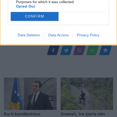
Purposes for which it was collected.
Opted Out
CONFIRM
Shtuar
më
18.09.2024 08:23
Tags:
,
,
Investimeve
Korporatës Shqiptare
Data Deletion
Data Access
Privacy Policy
,
projektet
rama
Kurti kundërshton
Gramsh, tre zjarre nën