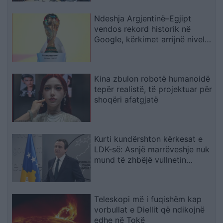
Ndeshja Argjentinë–Egjipt
vendos rekord historik në
Google, kërkimet arrijnë nivele
të papara
Kina zbulon robotë humanoidë
tepër realistë, të projektuar për
shoqëri afatgjatë
Kurti kundërshton kërkesat e
LDK-së: Asnjë marrëveshje nuk
mund të zhbëjë vullnetin
qytetar
Teleskopi më i fuqishëm kap
vorbullat e Diellit që ndikojnë
edhe në Tokë