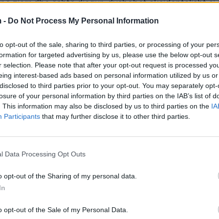
ënë zjarr dhe është djegur, dyshohet aksidentalisht si
camper), në pronësi të shtetasit francez A. D.
 -
Do Not Process My Personal Information
to opt-out of the sale, sharing to third parties, or processing of your per
formation for targeted advertising by us, please use the below opt-out s
r selection. Please note that after your opt-out request is processed y
eing interest-based ads based on personal information utilized by us or
disclosed to third parties prior to your opt-out. You may separately opt-
losure of your personal information by third parties on the IAB’s list of
. This information may also be disclosed by us to third parties on the
IA
Participants
that may further disclose it to other third parties.
l Data Processing Opt Outs
të rrethanave të ngjarjes.
o opt-out of the Sharing of my personal data.
In
Përfshihet nga flakët automjeti në
o opt-out of the Sale of my Personal Data.
Një automjet e tipit “Ford” është p