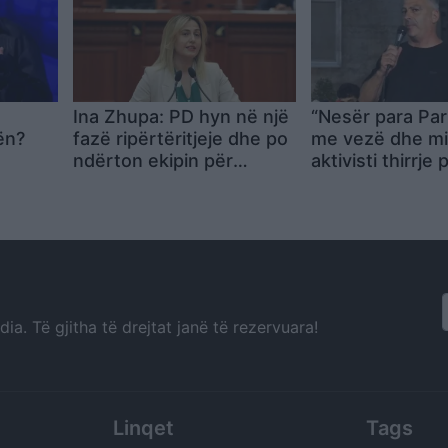
Ina Zhupa: PD hyn në një
“Nesër para Par
ën?
fazë ripërtëritjeje dhe po
me vezë dhe mie
ndërton ekipin për
aktivisti thirrje 
zgjedhjet e ardhshme
rrethim demokr
kini frikë!
a. Të gjitha të drejtat janë të rezervuara!
Linqet
Tags