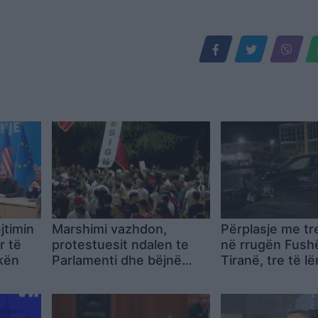
jtimin
Marshimi vazhdon,
Përplasje me tr
r të
protestuesit ndalen te
në rrugën Fushë
kën
Parlamenti dhe bëjnë
Tiranë, tre të l
thirrje për nesër në orën
dërgohen te T
10:00