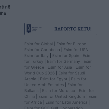
erë në
 dhe
Esim for Global
|
Esim for Europe
|
Esim for Caribbean
|
Esim for USA
|
Esim for Italy
|
Esim for Spain
|
Esim
for Turkey
|
Esim for Germany
|
Esim
for Greece
|
Esim for Asia
|
Esim for
World Cup 2026
|
Esim for Saudi
Arabia
|
Esim for Egypt
|
Esim for
United Arab Emirates
|
Esim for
Balkans
|
Esim for Morocco
|
Esim for
China
|
Esim for United Kingdom
|
Esim
for Africa
|
Esim for Latin America
|
Esim for GCC Gulf Cooperation