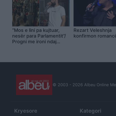
“Mos e lini pa kujtuar,
Rezart Veleshnja
nesër para Parlamentit”/
konfirmon romanc
Progni me ironi ndaj
deputetit: Ne nuk
qëllojmë me grushte, por
me vezë. Kini kujdes të
mos shkelni Braçen!
© 2003 -
2026 Albeu Online Medi
Kryesore
Kategori