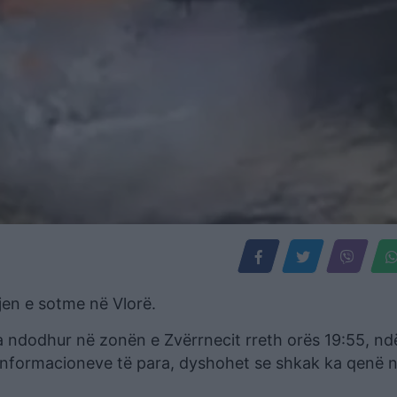
jen e sotme në Vlorë.
ka ndodhur në zonën e Zvërrnecit rreth orës 19:55, nd
informacioneve të para, dyshohet se shkak ka qenë n