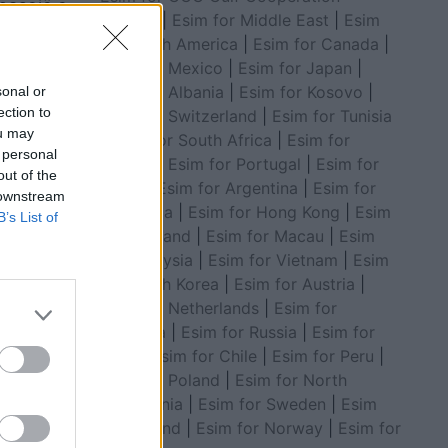
 pasojë e
Council
|
Esim for Middle East
|
Esim
for South America
|
Esim for Canada
|
Esim for Mexico
|
Esim for Japan
|
Esim for Albania
|
Esim for Kosovo
|
sonal or
ection to
Esim for Switzerland
|
Esim for Tunisia
ou may
|
Esim for South Africa
|
Esim for
 personal
Algeria
|
Esim for Portugal
|
Esim for
out of the
Brazil
|
Esim for Argentina
|
Esim for
 downstream
Colombia
|
Esim for Hong Kong
|
Esim
B’s List of
for Thailand
|
Esim for Macau
|
Esim
for Malaysia
|
Esim for Vietnam
|
Esim
for South Korea
|
Esim for Austria
|
Esim for Netherlands
|
Esim for
Australia
|
Esim for Russia
|
Esim for
India
|
Esim for Chile
|
Esim for Peru
|
Esim for Poland
|
Esim for North
Macedonia
|
Esim for Sweden
|
Esim
 Vlorë
for Finland
|
Esim for Norway
|
Esim for
ërfshirë