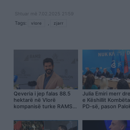
Shtuar
më
7.02.2025 21:59
Tags:
,
vlore
zjarr
Qeveria i jep falas 88.5
Julia Emiri merr dre
hektarë në Vlorë
e Këshillit Kombëta
kompanisë turke RAMS
PD-së, pason Palo
Albania