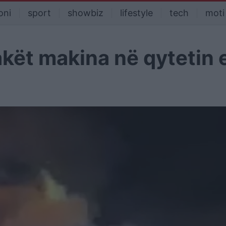
oni
sport
showbiz
lifestyle
tech
moti
kët makina në qytetin 