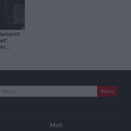
lamentit
ll”,
për
atik: Mos
Search
Moti