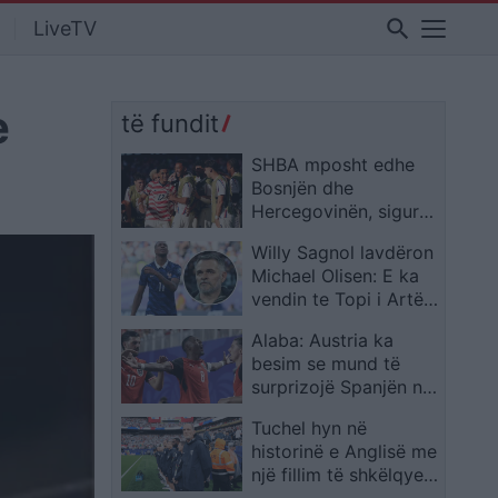
search
LiveTV
e
të fundit
SHBA mposht edhe
Bosnjën dhe
Hercegovinën, siguron
kalimin në 1/8 e
Willy Sagnol lavdëron
finales të Kupës së
Michael Olisen: E ka
Botës
vendin te Topi i Artë,
madje mbi Messin dhe
Alaba: Austria ka
Ronaldon
besim se mund të
surprizojë Spanjën në
Kupën e Botës
Tuchel hyn në
historinë e Anglisë me
një fillim të shkëlqyer
si përzgjedhës