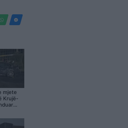
e mjete
 Krujë-
ënduar
rauma