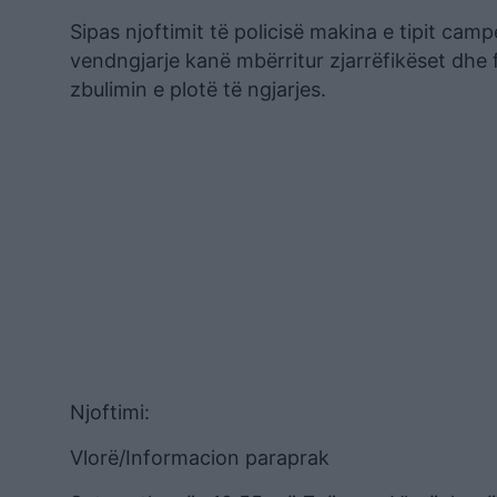
Sipas njoftimit të policisë makina e tipit camp
vendngjarje kanë mbërritur zjarrëfikëset dhe f
zbulimin e plotë të ngjarjes.
Njoftimi:
Vlorë/Informacion paraprak