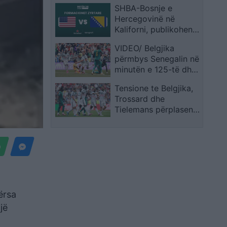
SHBA-Bosnje e
Hercegovinë në
Kaliforni, publikohen
formacionet zyrtare
VIDEO/ Belgjika
përmbys Senegalin në
minutën e 125-të dhe
siguron biletën për në
Tensione te Belgjika,
1/8 e finales
Trossard dhe
Tielemans përplasen
gjatë sfidës
ërsa
jë