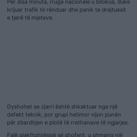
Për disa minuta, rruga nacionale u bllokua, duke
krijuar trafik të rënduar dhe panik te drejtuesit
e tjerë të mjeteve.
Dyshohet se zjarri është shkaktuar nga një
defekt teknik, por grupi hetimor vijon punën
për zbardhjen e plotë të rrethanave të ngjarjes.
Falë gjakftohtësisë së shoferit, u shmang një