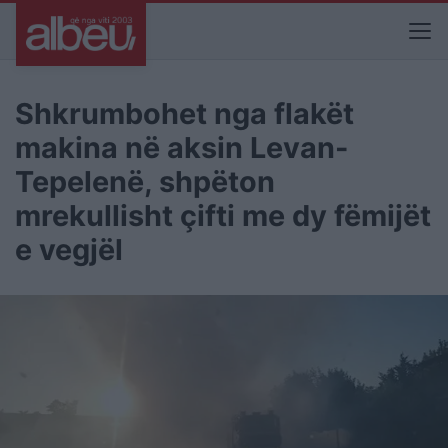
Shkrumbohet nga flakët
makina në aksin Levan-
Tepelenë, shpëton
mrekullisht çifti me dy fëmijët
e vegjël