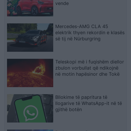
vende
Mercedes-AMG CLA 45
elektrik thyen rekordin e klasës
së tij në Nürburgring
Teleskopi më i fuqishëm diellor
zbulon vorbullat që ndikojnë
në motin hapësinor dhe Tokë
Bllokime të papritura të
llogarive të WhatsApp-it në të
gjithë botën