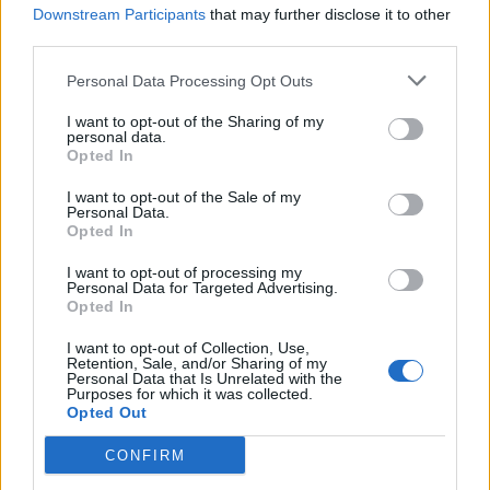
Downstream Participants
that may further disclose it to other
Infermierja shqiptare në
Osman Stafa thirrje
third parties.
Itali shpërthen në lot në
qytetarëve nga protesta:
protestë: Pacientët
Mbi partitë të vendosim
Personal Data Processing Opt Outs
detyrohen të kërkojnë
Shqipërinë, ka ardhur
I want to opt-out of the Sharing of my
kurim jashtë vendit
koha e brezit të ri
personal data.
Opted In
I want to opt-out of the Sale of my
Personal Data.
Opted In
Mbërrin në Shqipëri nga
I want to opt-out of processing my
Don Xhoni i kthehet
Kolumbia “Kimisti” i
Personal Data for Targeted Advertising.
ashpër një personi në
Opted In
laboratorit të kokainës në
publik, çfarë ndodhi me
Frakull
I want to opt-out of Collection, Use,
reperin?
Retention, Sale, and/or Sharing of my
Personal Data that Is Unrelated with the
Purposes for which it was collected.
Opted Out
CONFIRM