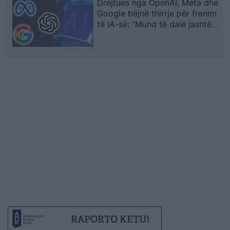
Drejtues nga OpenAI, Meta dhe
Google bëjnë thirrje për frenim
të IA-së: “Mund të dalë jashtë
kontrollit