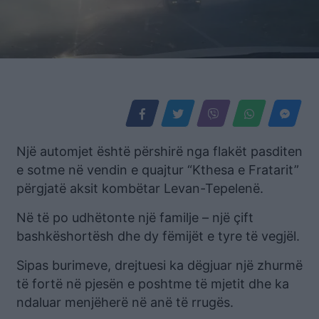
Një automjet është përshirë nga flakët pasditen
e sotme në vendin e quajtur “Kthesa e Fratarit”
përgjatë aksit kombëtar Levan-Tepelenë.
Në të po udhëtonte një familje – një çift
bashkëshortësh dhe dy fëmijët e tyre të vegjël.
Sipas burimeve, drejtuesi ka dëgjuar një zhurmë
të fortë në pjesën e poshtme të mjetit dhe ka
ndaluar menjëherë në anë të rrugës.