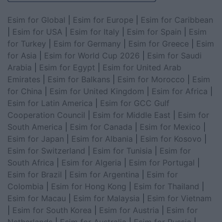
Esim for Global
|
Esim for Europe
|
Esim for Caribbean
|
Esim for USA
|
Esim for Italy
|
Esim for Spain
|
Esim
for Turkey
|
Esim for Germany
|
Esim for Greece
|
Esim
for Asia
|
Esim for World Cup 2026
|
Esim for Saudi
Arabia
|
Esim for Egypt
|
Esim for United Arab
Emirates
|
Esim for Balkans
|
Esim for Morocco
|
Esim
for China
|
Esim for United Kingdom
|
Esim for Africa
|
Esim for Latin America
|
Esim for GCC Gulf
Cooperation Council
|
Esim for Middle East
|
Esim for
South America
|
Esim for Canada
|
Esim for Mexico
|
Esim for Japan
|
Esim for Albania
|
Esim for Kosovo
|
Esim for Switzerland
|
Esim for Tunisia
|
Esim for
South Africa
|
Esim for Algeria
|
Esim for Portugal
|
Esim for Brazil
|
Esim for Argentina
|
Esim for
Colombia
|
Esim for Hong Kong
|
Esim for Thailand
|
Esim for Macau
|
Esim for Malaysia
|
Esim for Vietnam
|
Esim for South Korea
|
Esim for Austria
|
Esim for