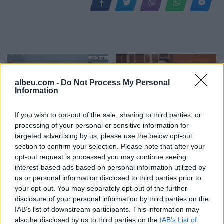
albeu.com -
Do Not Process My Personal
Information
If you wish to opt-out of the sale, sharing to third parties, or
Hyri me Jet Ski në
“Po ngrihet një ministri
processing of your personal or sensitive information for
hapësirën e pushuesve në
paralele e Shëndetësisë”/
targeted advertising by us, please use the below opt-out
Zvërnec, gjobitet me 300
Këlliçi: Projektligji i
section to confirm your selection. Please note that after your
mijë lekë drejtuesi
shtatorit i hap rrugë
opt-out request is processed you may continue seeing
monopolit, SPAK të
interest-based ads based on personal information utilized by
ndërhyjë
us or personal information disclosed to third parties prior to
your opt-out. You may separately opt-out of the further
disclosure of your personal information by third parties on the
IAB’s list of downstream participants. This information may
also be disclosed by us to third parties on the
IAB’s List of