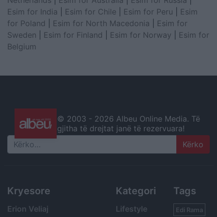
Netherlands
|
Esim for Australia
|
Esim for Russia
|
Esim for India
|
Esim for Chile
|
Esim for Peru
|
Esim
for Poland
|
Esim for North Macedonia
|
Esim for
Sweden
|
Esim for Finland
|
Esim for Norway
|
Esim for
Belgium
© 2003 -
2026 Albeu Online Media. Të
gjitha të drejtat janë të rezervuara!
Search
Kryesore
Kategori
Tags
Erion Veliaj
Lifestyle
Edi Rama