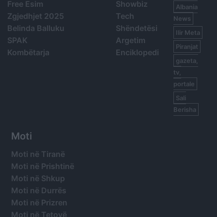
Free Esim
Showbiz
Albania
Zgjedhjet 2025
Tech
News
Belinda Balluku
Shëndetësi
Ilir Meta
SPAK
Argetim
Piranjat
Kombëtarja
Enciklopedi
gazeta,
tv,
portale
Sali
Berisha
Moti
Moti në Tiranë
Moti në Prishtinë
Moti në Shkup
Moti në Durrës
Moti në Prizren
Moti në Tetovë