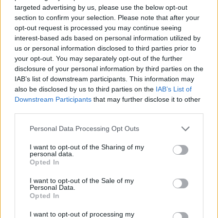
targeted advertising by us, please use the below opt-out
section to confirm your selection. Please note that after your
opt-out request is processed you may continue seeing
interest-based ads based on personal information utilized by
us or personal information disclosed to third parties prior to
your opt-out. You may separately opt-out of the further
disclosure of your personal information by third parties on the
IAB’s list of downstream participants. This information may
also be disclosed by us to third parties on the
IAB’s List of
Kërkoi një ndërhyrje të
Sulmet e majmunit
Downstream Participants
that may further disclose it to other
lehtë në nofull, por pësoi
shkaktojnë panik në një
third parties.
deformim të rëndë në
qytet të Indonezisë, 18 të
fytyrë dhe humbi punën si
plagosur
Personal Data Processing Opt Outs
modele
I want to opt-out of the Sharing of my
personal data.
Opted In
I want to opt-out of the Sale of my
Personal Data.
Opted In
Turisti i huaj kërkohet nga
SHBA planifikon paketë
policia greke pas
prej 1 miliard dollarësh për
I want to opt-out of processing my