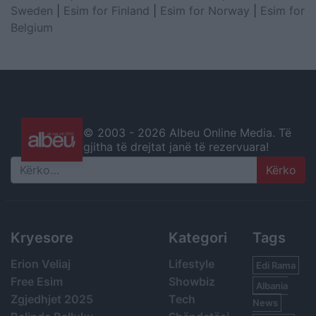
Sweden
|
Esim for Finland
|
Esim for Norway
|
Esim for
Belgium
© 2003 -
2026 Albeu Online Media. Të
gjitha të drejtat janë të rezervuara!
Search
Kryesore
Kategori
Tags
Erion Veliaj
Lifestyle
Edi Rama
Free Esim
Showbiz
Albania
Zgjedhjet 2025
Tech
News