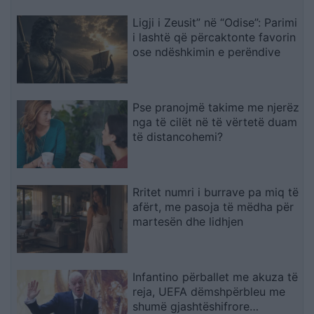
Ligji i Zeusit” në “Odise”: Parimi
i lashtë që përcaktonte favorin
ose ndëshkimin e perëndive
Pse pranojmë takime me njerëz
nga të cilët në të vërtetë duam
të distancohemi?
Rritet numri i burrave pa miq të
afërt, me pasoja të mëdha për
martesën dhe lidhjen
Infantino përballet me akuza të
reja, UEFA dëmshpërbleu me
shumë gjashtëshifrore