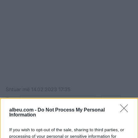
Shtuar
më
14.02.2023 17:35
Tags:
,
,
arrestohen shtetasit kosovare
austri
,
droge
kokaine
albeu.com -
Do Not Process My Personal
Information
If you wish to opt-out of the sale, sharing to third parties, or
processing of your personal or sensitive information for