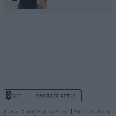
punonjësen me të cilën
dyshohej se kishte lidhje
Esim for Global
|
Esim for Europe
|
Esim for Caribbean