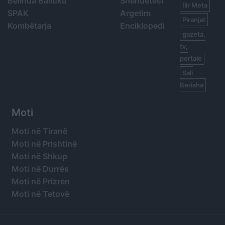
Belinda Balluku
Shëndetësi
Ilir Meta
SPAK
Argetim
Piranjat
Kombëtarja
Enciklopedi
gazeta,
tv,
portale
Sali
Berisha
Moti
Moti në Tiranë
Moti në Prishtinë
Moti në Shkup
Moti në Durrës
Moti në Prizren
Moti në Tetovë