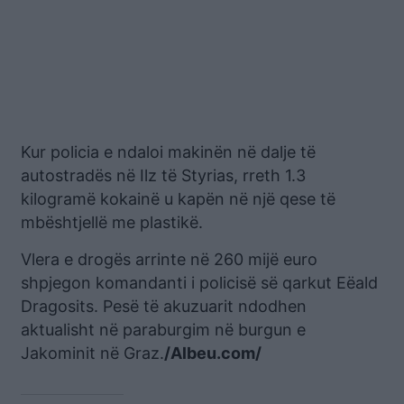
Kur policia e ndaloi makinën në dalje të
autostradës në Ilz të Styrias, rreth 1.3
kilogramë kokainë u kapën në një qese të
mbështjellë me plastikë.
Vlera e drogës arrinte në 260 mijë euro
shpjegon komandanti i policisë së qarkut Eëald
Dragosits. Pesë të akuzuarit ndodhen
aktualisht në paraburgim në burgun e
Jakominit në Graz.
/Albeu.com/