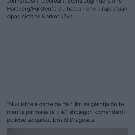
Jennersdorf, Oberëart, Styria Juglindore dhe
Hartberg/Fürstenfeld u hetuan dhe u raportuan
sipas Aktit të Narkotikëve.
“Nuk ishte e qartë që në fillim se çështja do të
merrte përmasa të tilla”, shpjegon komandanti i
policisë së qarkut Ewald Dragosits.