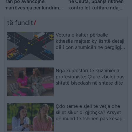
Iran po avancojnë,
në Ceuta, Spanja rikthen
marrëveshja për lundrimin
kontrollet kufitare ndaj
në Hormuz pritet së
udhëtarëve nga Italia
shpejti
të fundit
Vetura e kaltër përballë
kthesës majtas: ky është detaji
që i çon shumicën në përgjigje
të gabuar
Nga kujdestari te kuzhinierja
profesioniste: Çfarë zbuloi pas
shtatë bisedash në shtatë ditë
Çdo temë e sjell te vetja dhe
sillet sikur di gjithçka? Arsyet
që mund të fshihen pas kësaj
sjelljeje