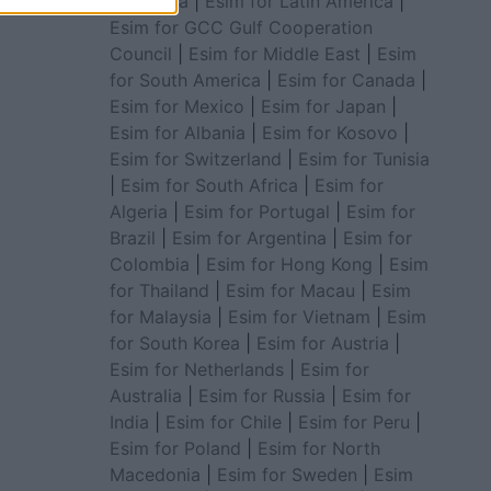
for Africa
|
Esim for Latin America
|
Esim for GCC Gulf Cooperation
Council
|
Esim for Middle East
|
Esim
for South America
|
Esim for Canada
|
Esim for Mexico
|
Esim for Japan
|
Esim for Albania
|
Esim for Kosovo
|
Esim for Switzerland
|
Esim for Tunisia
|
Esim for South Africa
|
Esim for
Algeria
|
Esim for Portugal
|
Esim for
Brazil
|
Esim for Argentina
|
Esim for
Colombia
|
Esim for Hong Kong
|
Esim
for Thailand
|
Esim for Macau
|
Esim
for Malaysia
|
Esim for Vietnam
|
Esim
for South Korea
|
Esim for Austria
|
Esim for Netherlands
|
Esim for
Australia
|
Esim for Russia
|
Esim for
India
|
Esim for Chile
|
Esim for Peru
|
Esim for Poland
|
Esim for North
Macedonia
|
Esim for Sweden
|
Esim