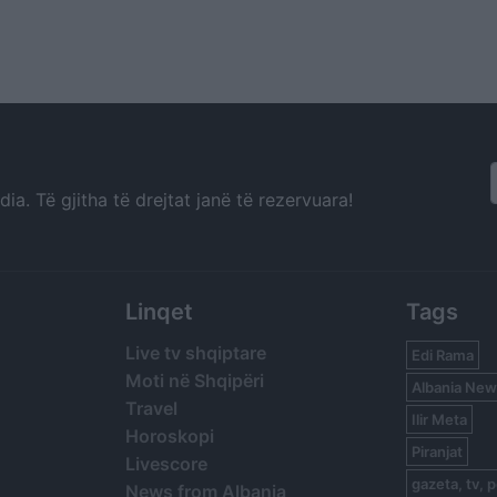
a. Të gjitha të drejtat janë të rezervuara!
Linqet
Tags
Live tv shqiptare
Edi Rama
Moti në Shqipëri
Albania New
Travel
Ilir Meta
Horoskopi
Piranjat
Livescore
gazeta, tv, p
News from Albania