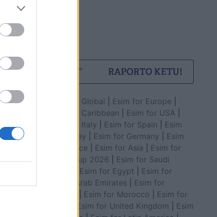
Esim for Global
|
Esim for Europe
|
Esim for Caribbean
|
Esim for USA
|
Esim for Italy
|
Esim for Spain
|
Esim
for Turkey
|
Esim for Germany
|
Esim
for Greece
|
Esim for Asia
|
Esim for
World Cup 2026
|
Esim for Saudi
Arabia
|
Esim for Egypt
|
Esim for
United Arab Emirates
|
Esim for
Balkans
|
Esim for Morocco
|
Esim for
China
|
Esim for United Kingdom
|
Esim