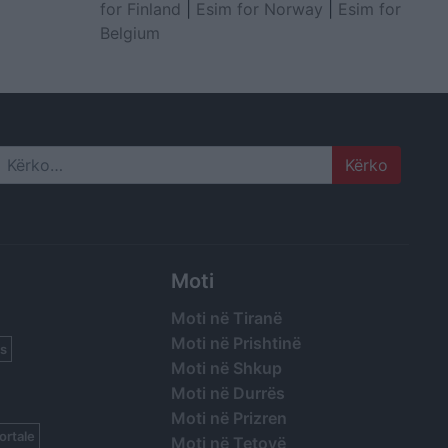
for Finland
|
Esim for Norway
|
Esim for
Belgium
Search
Moti
Moti në Tiranë
Moti në Prishtinë
s
Moti në Shkup
Moti në Durrës
Moti në Prizren
ortale
Moti në Tetovë