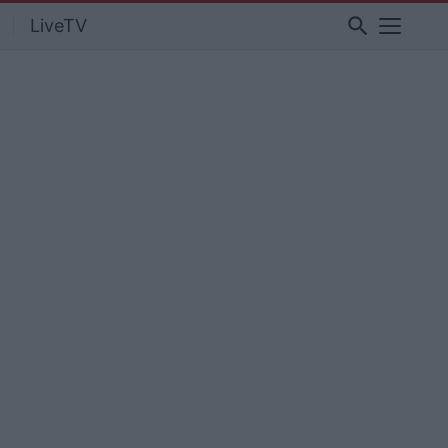
search
LiveTV