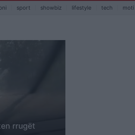
oni
sport
showbiz
lifestyle
tech
moti
ten rrugët