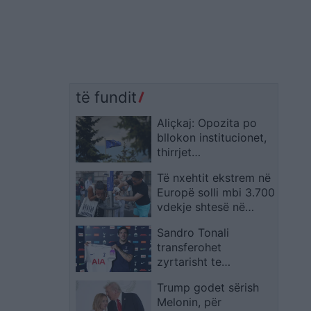
të fundit
Aliçkaj: Opozita po
bllokon institucionet,
thirrjet
ndërkombëtare
Të nxehtit ekstrem në
kërkojnë stabilitet
Europë solli mbi 3.700
vdekje shtesë në
Francë, Belgjikë dhe
Sandro Tonali
Holandë
transferohet
zyrtarisht te
Tottenhami
Trump godet sërish
Melonin, për