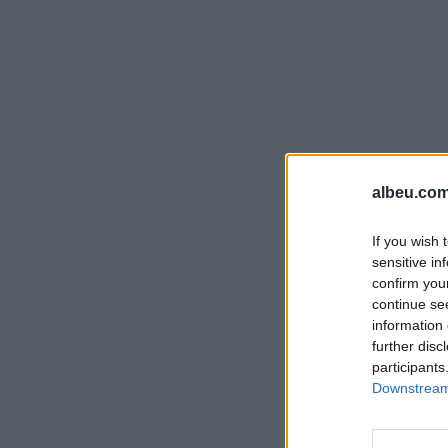
albeu.com
If you wish 
sensitive in
confirm you
continue se
information 
further disc
participants
Downstream 