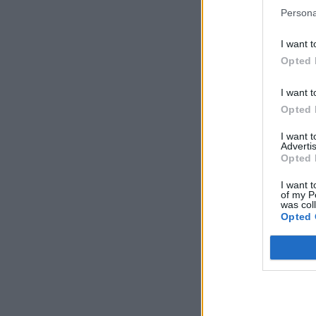
Persona
I want t
Opted 
I want t
Opted 
I want 
Advertis
Opted 
I want t
of my P
was col
Opted 