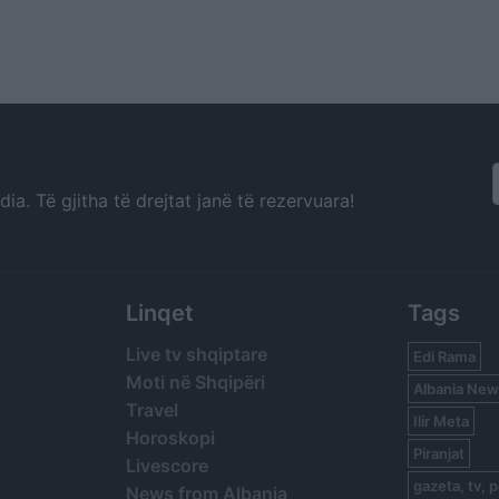
a. Të gjitha të drejtat janë të rezervuara!
Linqet
Tags
Live tv shqiptare
Edi Rama
Moti në Shqipëri
Albania New
Travel
Ilir Meta
Horoskopi
Piranjat
Livescore
gazeta, tv, p
News from Albania