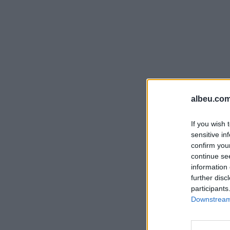
albeu.com
If you wish 
sensitive in
confirm you
continue se
information 
further disc
participants
Downstream 