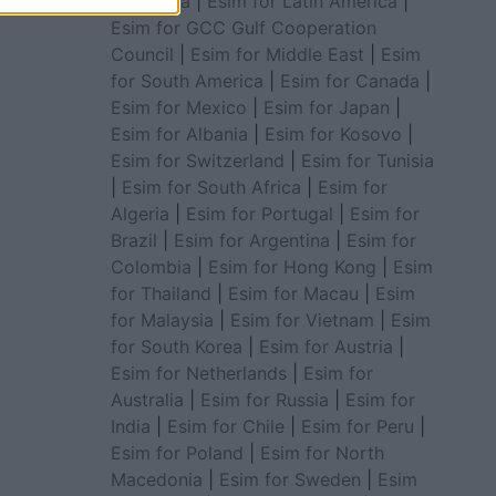
for Africa
|
Esim for Latin America
|
Esim for GCC Gulf Cooperation
Council
|
Esim for Middle East
|
Esim
for South America
|
Esim for Canada
|
Esim for Mexico
|
Esim for Japan
|
Esim for Albania
|
Esim for Kosovo
|
Esim for Switzerland
|
Esim for Tunisia
|
Esim for South Africa
|
Esim for
Algeria
|
Esim for Portugal
|
Esim for
Brazil
|
Esim for Argentina
|
Esim for
Colombia
|
Esim for Hong Kong
|
Esim
for Thailand
|
Esim for Macau
|
Esim
for Malaysia
|
Esim for Vietnam
|
Esim
for South Korea
|
Esim for Austria
|
Esim for Netherlands
|
Esim for
Australia
|
Esim for Russia
|
Esim for
India
|
Esim for Chile
|
Esim for Peru
|
Esim for Poland
|
Esim for North
Macedonia
|
Esim for Sweden
|
Esim