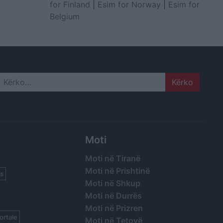
for Finland
|
Esim for Norway
|
Esim for
Belgium
Search
Moti
Moti në Tiranë
Moti në Prishtinë
s
Moti në Shkup
Moti në Durrës
Moti në Prizren
ortale
Moti në Tetovë