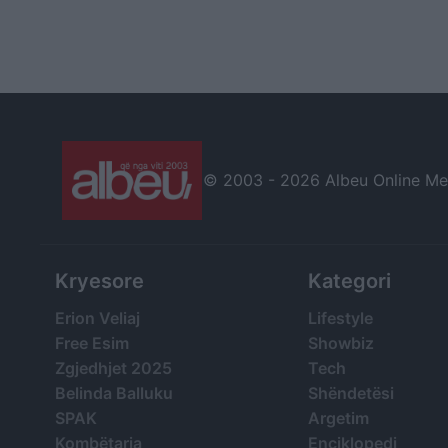
© 2003 -
2026 Albeu Online Medi
Kryesore
Kategori
Erion Veliaj
Lifestyle
Free Esim
Showbiz
Zgjedhjet 2025
Tech
Belinda Balluku
Shëndetësi
SPAK
Argetim
Kombëtarja
Enciklopedi