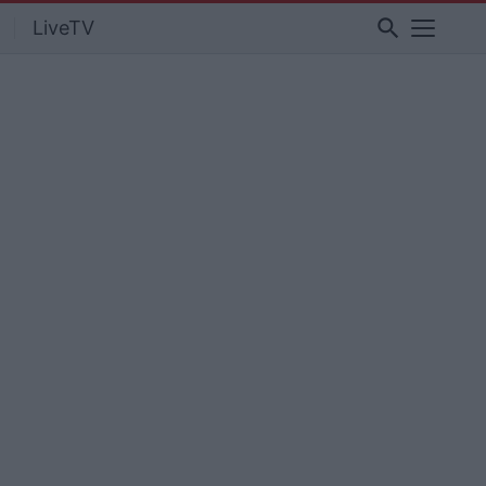
search
LiveTV