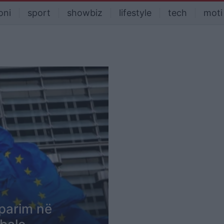
oni
sport
showbiz
lifestyle
tech
moti
rparim në