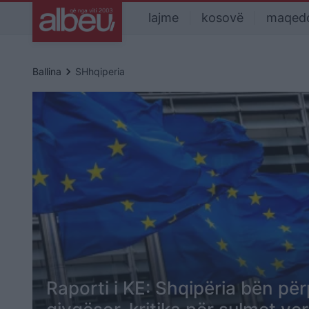
lajme
kosovë
maqed
keyboard_arrow_right
Ballina
SHhqiperia
Raporti i KE: Shqipëria bën pë