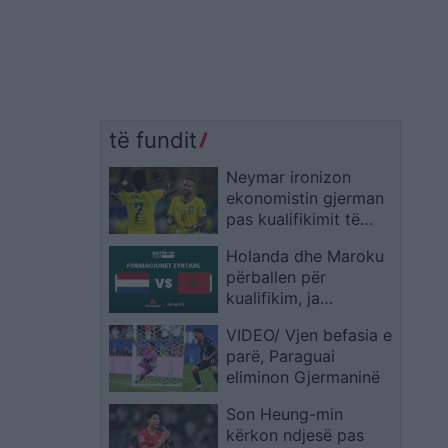
të fundit
Neymar ironizon
ekonomistin gjerman
pas kualifikimit të
Brazilit: Provoje sërish
Holanda dhe Maroku
në Botërorin e
përballen për
ardhshëm
kualifikim, ja
formacionet zyrtare
VIDEO/ Vjen befasia e
parë, Paraguai
eliminon Gjermaninë
Son Heung-min
kërkon ndjesë pas