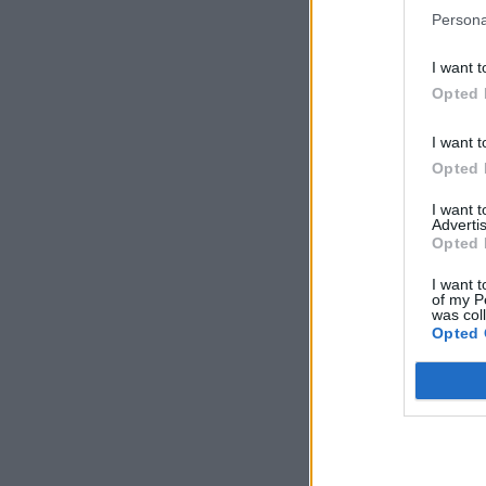
Persona
I want t
Opted 
I want t
Opted 
I want 
Advertis
Opted 
I want t
of my P
was col
Opted 