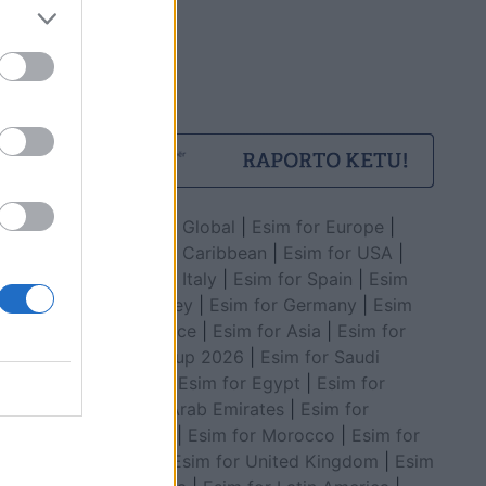
Esim for Global
|
Esim for Europe
|
Esim for Caribbean
|
Esim for USA
|
Esim for Italy
|
Esim for Spain
|
Esim
for Turkey
|
Esim for Germany
|
Esim
for Greece
|
Esim for Asia
|
Esim for
World Cup 2026
|
Esim for Saudi
Arabia
|
Esim for Egypt
|
Esim for
United Arab Emirates
|
Esim for
Balkans
|
Esim for Morocco
|
Esim for
China
|
Esim for United Kingdom
|
Esim