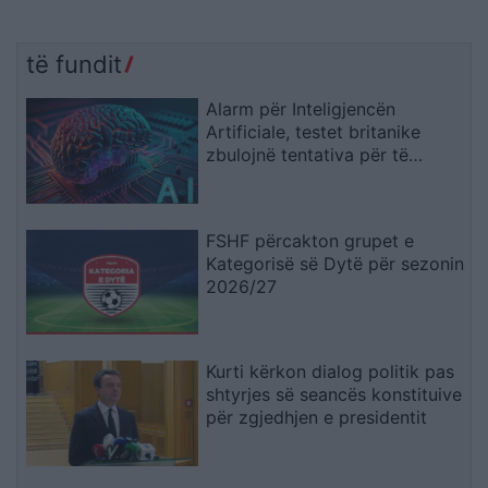
të fundit
Alarm për Inteligjencën
Artificiale, testet britanike
zbulojnë tentativa për të
mashtruar njerëzit
FSHF përcakton grupet e
Kategorisë së Dytë për sezonin
2026/27
Kurti kërkon dialog politik pas
shtyrjes së seancës konstituive
për zgjedhjen e presidentit