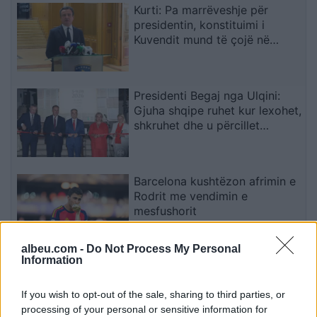
Kurti: Pa marrëveshje për
presidentin, konstituimi i
Kuvendit mund të çojë në
shpërndarjen e tij
Presidenti Begaj nga Ulqini:
Gjuha shqipe ruhet kur lexohet,
shkruhet dhe u përcillet
fëmijëve
Barcelona kushtëzon afrimin e
Rodrit me vendimin e
mesfushorit
albeu.com -
Do Not Process My Personal
Information
PDK: Albin Kurti dhe
Vetëvendosje vazhduan
If you wish to opt-out of the sale, sharing to third parties, or
bllokadën e konstituimit të
processing of your personal or sensitive information for
Kuvendit