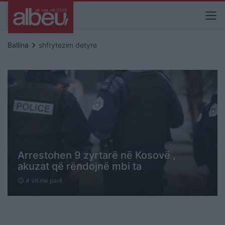
keyboard_arrow_right
Ballina
shfrytezim detyre
Arrestohen 9 zyrtarë në Kosovë ,
akuzat që rëndojnë mbi ta
4 vit me parë
schedule