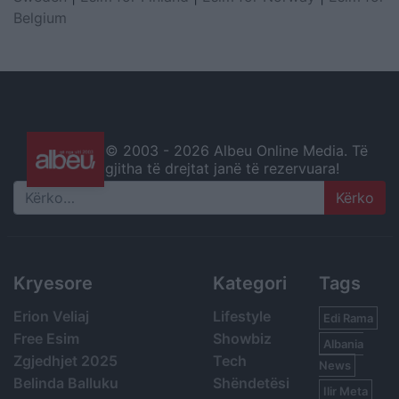
Belgium
© 2003 -
2026 Albeu Online Media. Të
gjitha të drejtat janë të rezervuara!
Search
Kryesore
Kategori
Tags
Erion Veliaj
Lifestyle
Edi Rama
Free Esim
Showbiz
Albania
Zgjedhjet 2025
Tech
News
Belinda Balluku
Shëndetësi
Ilir Meta