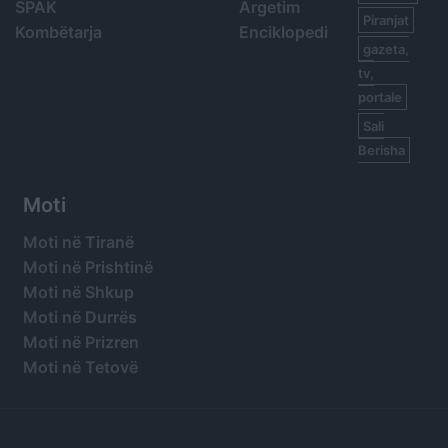
SPAK
Argetim
Piranjat
Kombëtarja
Enciklopedi
gazeta,
tv,
portale
Sali
Berisha
Moti
Moti në Tiranë
Moti në Prishtinë
Moti në Shkup
Moti në Durrës
Moti në Prizren
Moti në Tetovë