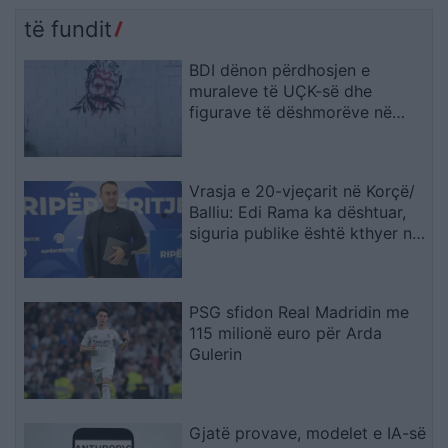
të fundit
BDI dënon përdhosjen e
muraleve të UÇK-së dhe
figurave të dëshmorëve në
Çair
Vrasja e 20-vjeçarit në Korçë/
Balliu: Edi Rama ka dështuar,
siguria publike është kthyer në
pasiguri kronike dhe thirrja
“Jepe dorëheqjen” merr tjetër
peshë
PSG sfidon Real Madridin me
115 milionë euro për Arda
Gulerin
Gjatë provave, modelet e IA-së