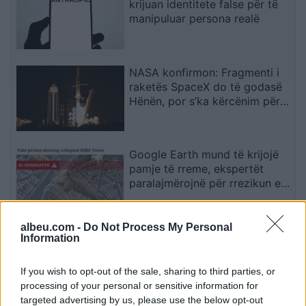
krijuan identitete false për të
manipuluar persona realë
NASA konfirmon: Fragmenti i
raketës SpaceX do të godasë
Hënën, por s’ka kërcënim për
Tokën
Google Earth mund të krijojë
pamje të rreme, ekspertët
paralajmërojnë për rrezikun e
dezinformimit
albeu.com -
Do Not Process My Personal
Situata mund të dalë jashtë
Information
kontrollit”, mbi 1,000 ekspertë
kërkojnë frenimin e zhvillimit të
If you wish to opt-out of the sale, sharing to third parties, or
IA-së
processing of your personal or sensitive information for
targeted advertising by us, please use the below opt-out