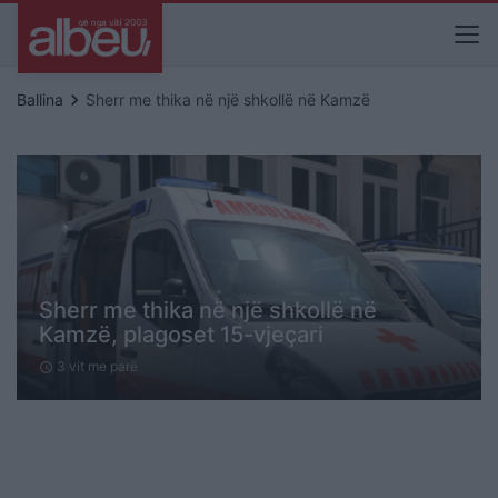
keyboard_arrow_right
Ballina
Sherr me thika në një shkollë në Kamzë
Sherr me thika në një shkollë në
Kamzë, plagoset 15-vjeçari
3 vit me parë
schedule