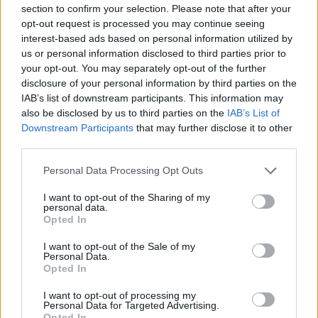
section to confirm your selection. Please note that after your
opt-out request is processed you may continue seeing
interest-based ads based on personal information utilized by
us or personal information disclosed to third parties prior to
your opt-out. You may separately opt-out of the further
disclosure of your personal information by third parties on the
IAB’s list of downstream participants. This information may
also be disclosed by us to third parties on the
IAB’s List of
Downstream Participants
that may further disclose it to other
third parties.
Personal Data Processing Opt Outs
I want to opt-out of the Sharing of my
personal data.
Opted In
I want to opt-out of the Sale of my
Personal Data.
Opted In
Esim for Global
|
Esim for Europe
|
Esim for Caribbean
|
Esim for USA
|
Esim for Italy
|
Esim for Spain
|
Esim
I want to opt-out of processing my
for Turkey
|
Esim for Germany
|
Esim for Greece
|
Esim
Personal Data for Targeted Advertising.
Opted In