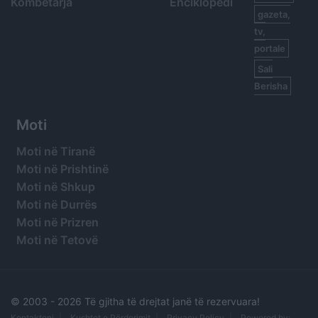
Kombëtarja
Enciklopedi
gazeta,
tv,
portale
Sali
Berisha
Moti
Moti në Tiranë
Moti në Prishtinë
Moti në Shkup
Moti në Durrës
Moti në Prizren
Moti në Tetovë
© 2003 -
2026 Të gjitha të drejtat janë të rezervuara!
Kontaktoni
Kushtet e Përdorimit
Privacy Policy
Powered by: