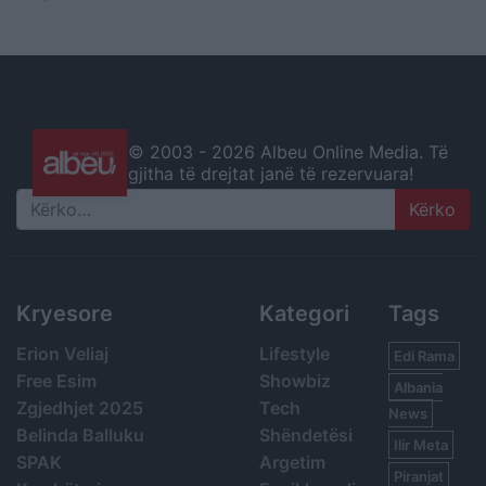
© 2003 -
2026 Albeu Online Media. Të
gjitha të drejtat janë të rezervuara!
Search
Kryesore
Kategori
Tags
Erion Veliaj
Lifestyle
Edi Rama
Free Esim
Showbiz
Albania
Zgjedhjet 2025
Tech
News
Belinda Balluku
Shëndetësi
Ilir Meta
SPAK
Argetim
Piranjat