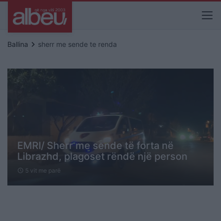
keyboard_arrow_right
Ballina
sherr me sende te renda
EMRI/ Sherr me sende të forta në
Librazhd, plagoset rëndë një person
5 vit me parë
schedule