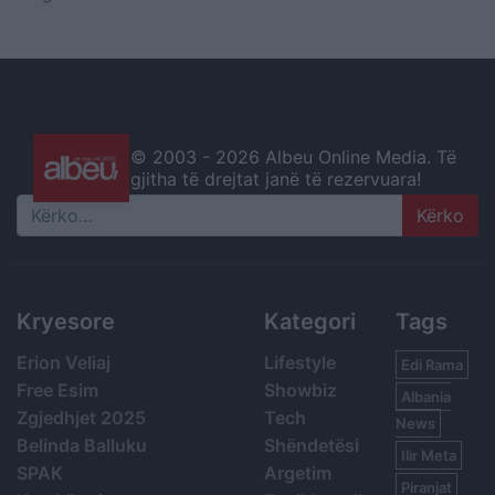
© 2003 -
2026 Albeu Online Media. Të
gjitha të drejtat janë të rezervuara!
Search
Kryesore
Kategori
Tags
Erion Veliaj
Lifestyle
Edi Rama
Free Esim
Showbiz
Albania
Zgjedhjet 2025
Tech
News
Belinda Balluku
Shëndetësi
Ilir Meta
SPAK
Argetim
Piranjat