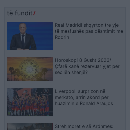
të fundit
Real Madridi shqyrton tre yje
të mesfushës pas dështimit me
Rodrin
Horoskopi 8 Gusht 2026/
Çfarë kanë rezervuar yjet për
secilën shenjë?
Liverpooli surprizon në
merkato, arrin akord për
huazimin e Ronald Araujos
Strehimoret e së Ardhmes: