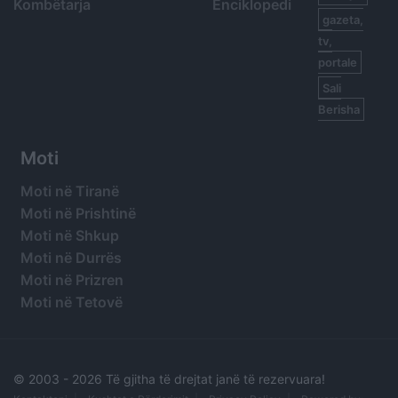
Kombëtarja
Enciklopedi
gazeta,
tv,
portale
Sali
Berisha
Moti
Moti në Tiranë
Moti në Prishtinë
Moti në Shkup
Moti në Durrës
Moti në Prizren
Moti në Tetovë
© 2003 -
2026 Të gjitha të drejtat janë të rezervuara!