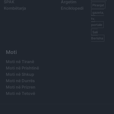
SPAK
Argetim
Piranjat
Kombëtarja
Enciklopedi
gazeta,
tv,
portale
Sali
Berisha
Moti
Moti në Tiranë
Moti në Prishtinë
Moti në Shkup
Moti në Durrës
Moti në Prizren
Moti në Tetovë