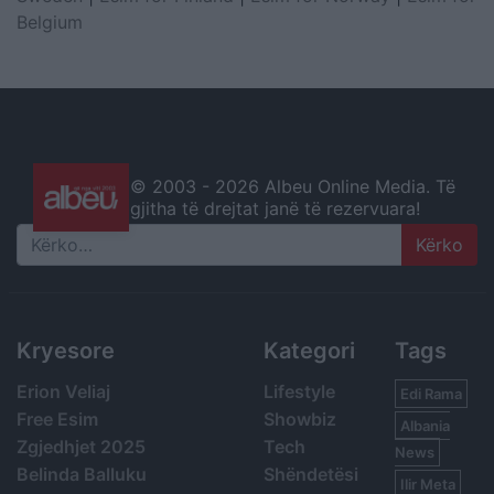
Belgium
© 2003 -
2026 Albeu Online Media. Të
gjitha të drejtat janë të rezervuara!
Search
Kryesore
Kategori
Tags
Erion Veliaj
Lifestyle
Edi Rama
Free Esim
Showbiz
Albania
Zgjedhjet 2025
Tech
News
Belinda Balluku
Shëndetësi
Ilir Meta