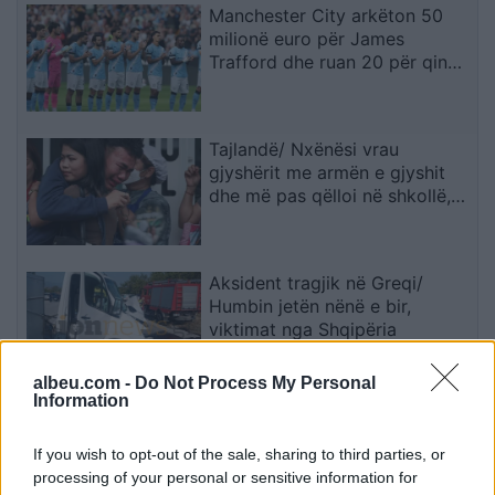
Manchester City arkëton 50
milionë euro për James
Trafford dhe ruan 20 për qind
të kartonit
Tajlandë/ Nxënësi vrau
gjyshërit me armën e gjyshit
dhe më pas qëlloi në shkollë,
pesë mësues të vdekur
Aksident tragjik në Greqi/
Humbin jetën nënë e bir,
viktimat nga Shqipëria
albeu.com -
Do Not Process My Personal
Information
Vigenin: Maqedonia e Veriut
duhet të sigurojë përkrahjen e
If you wish to opt-out of the sale, sharing to third parties, or
qytetarëve bullgarë për
processing of your personal or sensitive information for
anëtarësimin në BE