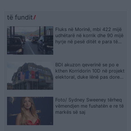
të fundit
Fluks në Morinë, mbi 422 mijë
udhëtarë në korrik dhe 90 mijë
hyrje në pesë ditët e para të
gushtit
BDI akuzon qeverinë se po e
kthen Korridorin 10D në projekt
elektoral, duke lënë pas dore
Korridorin 8
Foto/ Sydney Sweeney tërheq
vëmendjen me fushatën e re të
markës së saj