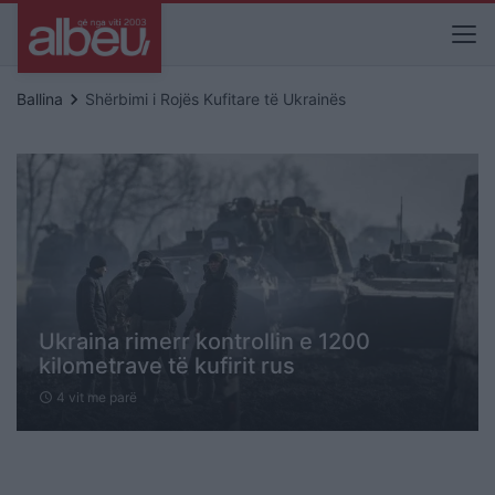
keyboard_arrow_right
Ballina
Shërbimi i Rojës Kufitare të Ukrainës
Ukraina rimerr kontrollin e 1200
kilometrave të kufirit rus
4 vit me parë
schedule