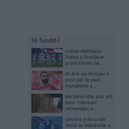
të fundit
Lothar Matthaus:
Prania e familjeve
prishi klimën në
kampin e Gjermanisë
Al-Ahli nis lëvizjen e
parë për të parë
mundësinë e
transferimit të
Me bikini dhe plot stil,
Mohamed Salah
Keisi “rrëmben”
vëmendjen e
ndjekësve nga
Qeveria e Kosovës
pushimet
thotë se deklaratat e