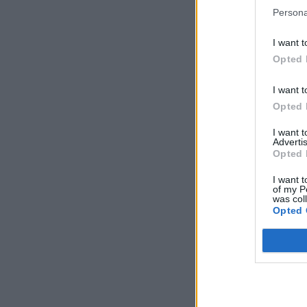
Persona
I want t
Opted 
I want t
Opted 
I want 
Advertis
Opted 
I want t
of my P
was col
Opted 