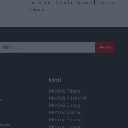
for Finland
|
Esim for Norway
|
Esim for
Belgium
Search
Moti
Moti në Tiranë
Moti në Prishtinë
s
Moti në Shkup
Moti në Durrës
Moti në Prizren
ortale
Moti në Tetovë