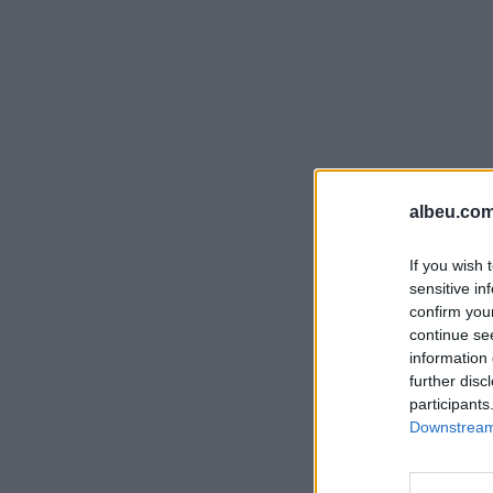
albeu.com
If you wish 
sensitive in
confirm you
continue se
information 
further disc
participants
Downstream 