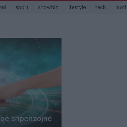
oni
sport
showbiz
lifestyle
tech
moti
t që shpenzojnë