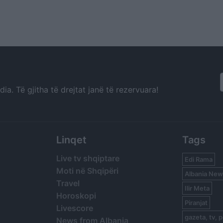
a. Të gjitha të drejtat janë të rezervuara!
Linqet
Tags
Live tv shqiptare
Edi Rama
Moti në Shqipëri
Albania New
Travel
Ilir Meta
Horoskopi
Piranjat
Livescore
gazeta, tv, p
News from Albania