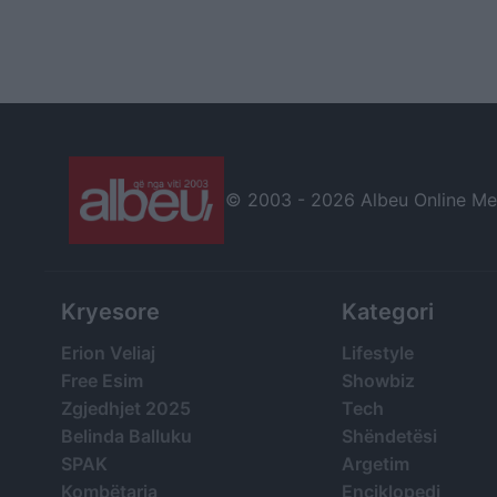
© 2003 -
2026 Albeu Online Medi
Kryesore
Kategori
Erion Veliaj
Lifestyle
Free Esim
Showbiz
Zgjedhjet 2025
Tech
Belinda Balluku
Shëndetësi
SPAK
Argetim
Kombëtarja
Enciklopedi