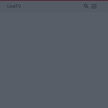
search
LiveTV