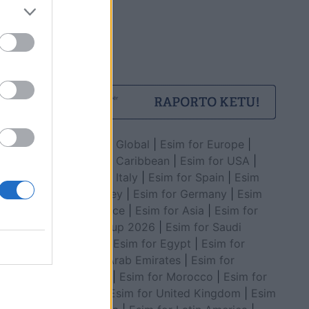
Esim for Global
|
Esim for Europe
|
Esim for Caribbean
|
Esim for USA
|
Esim for Italy
|
Esim for Spain
|
Esim
for Turkey
|
Esim for Germany
|
Esim
for Greece
|
Esim for Asia
|
Esim for
World Cup 2026
|
Esim for Saudi
Arabia
|
Esim for Egypt
|
Esim for
United Arab Emirates
|
Esim for
Balkans
|
Esim for Morocco
|
Esim for
China
|
Esim for United Kingdom
|
Esim