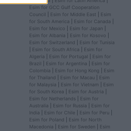
for Africa
|
Esim for Latin America
|
Esim for GCC Gulf Cooperation
Council
|
Esim for Middle East
|
Esim
for South America
|
Esim for Canada
|
Esim for Mexico
|
Esim for Japan
|
Esim for Albania
|
Esim for Kosovo
|
Esim for Switzerland
|
Esim for Tunisia
|
Esim for South Africa
|
Esim for
Algeria
|
Esim for Portugal
|
Esim for
Brazil
|
Esim for Argentina
|
Esim for
Colombia
|
Esim for Hong Kong
|
Esim
for Thailand
|
Esim for Macau
|
Esim
for Malaysia
|
Esim for Vietnam
|
Esim
for South Korea
|
Esim for Austria
|
Esim for Netherlands
|
Esim for
Australia
|
Esim for Russia
|
Esim for
India
|
Esim for Chile
|
Esim for Peru
|
Esim for Poland
|
Esim for North
Macedonia
|
Esim for Sweden
|
Esim