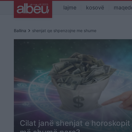
lajme
kosovë
maqed
keyboard_arrow_right
Ballina
shenjat qe shpenzojne me shume
Cilat janë shenjat e horoskopi