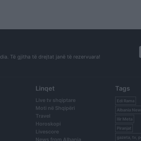
a. Të gjitha të drejtat janë të rezervuara!
Linqet
Tags
Live tv shqiptare
Edi Rama
Moti në Shqipëri
Albania New
Travel
Ilir Meta
Horoskopi
Piranjat
Livescore
gazeta, tv, p
News from Albania