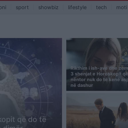
oni
sport
showbiz
lifestyle
tech
moti
Rikthim i ish-ave dhe zem
3 shenjat e Horoskopit q
nëntor nuk do të kenë asp
në dashur
opit që do të