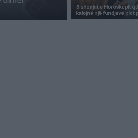
e dimër
3 shenjat e Horoskopit që
kalojnë një fundjavë plot