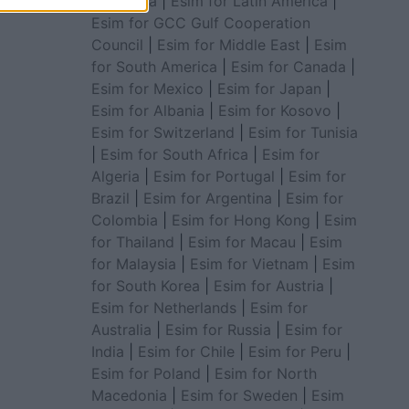
for Africa
|
Esim for Latin America
|
Esim for GCC Gulf Cooperation
Council
|
Esim for Middle East
|
Esim
for South America
|
Esim for Canada
|
Esim for Mexico
|
Esim for Japan
|
Esim for Albania
|
Esim for Kosovo
|
Esim for Switzerland
|
Esim for Tunisia
|
Esim for South Africa
|
Esim for
Algeria
|
Esim for Portugal
|
Esim for
Brazil
|
Esim for Argentina
|
Esim for
Colombia
|
Esim for Hong Kong
|
Esim
for Thailand
|
Esim for Macau
|
Esim
for Malaysia
|
Esim for Vietnam
|
Esim
for South Korea
|
Esim for Austria
|
Esim for Netherlands
|
Esim for
Australia
|
Esim for Russia
|
Esim for
India
|
Esim for Chile
|
Esim for Peru
|
Esim for Poland
|
Esim for North
Macedonia
|
Esim for Sweden
|
Esim