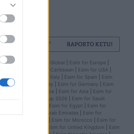
Esim for Global
|
Esim for Europe
|
Esim for Caribbean
|
Esim for USA
|
Esim for Italy
|
Esim for Spain
|
Esim
for Turkey
|
Esim for Germany
|
Esim
for Greece
|
Esim for Asia
|
Esim for
World Cup 2026
|
Esim for Saudi
Arabia
|
Esim for Egypt
|
Esim for
United Arab Emirates
|
Esim for
Balkans
|
Esim for Morocco
|
Esim for
China
|
Esim for United Kingdom
|
Esim