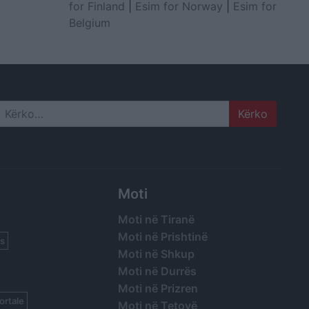
for Finland
|
Esim for Norway
|
Esim for
Belgium
Search
Moti
Moti në Tiranë
Moti në Prishtinë
s
Moti në Shkup
Moti në Durrës
Moti në Prizren
ortale
Moti në Tetovë