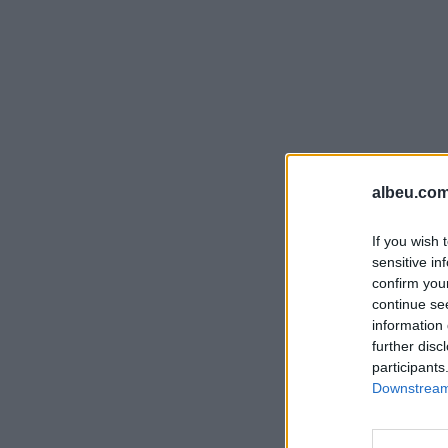
albeu.com
If you wish 
sensitive in
confirm you
continue se
information 
further disc
participants
Downstream 