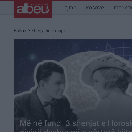
lajme
kosovë
maqed
keyboard_arrow_right
Ballina
shenja horoksopi
Më në fund, 3 shenjat e Horosk