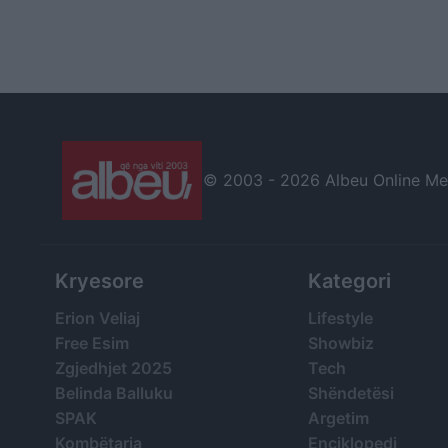
© 2003 -
2026 Albeu Online Medi
Kryesore
Kategori
Erion Veliaj
Lifestyle
Free Esim
Showbiz
Zgjedhjet 2025
Tech
Belinda Balluku
Shëndetësi
SPAK
Argetim
Kombëtarja
Enciklopedi