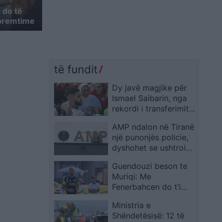
 do të
 premtime
të fundit
Dy javë magjike për
Ismael Saibarin, nga
rekordi i transferimit
te Bayern Munich te
AMP ndalon në Tiranë
protagonisti i Marokut
një punonjës policie,
dyshohet se ushtroi
dhunë ndaj vajzës së
Guendouzi beson te
mitur
Muriqi: Me
Fenerbahcen do t’i
kalojë 20 golat
Ministria e
Shëndetësisë: 12 të