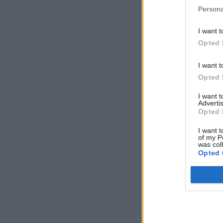
Persona
I want t
Opted 
I want t
Opted 
I want 
Advertis
Opted 
I want t
of my P
was col
Opted 