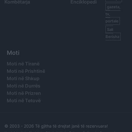
Kombëtarja
Enciklopedi
gazeta,
tv,
portale
Sali
Berisha
Moti
Moti në Tiranë
Moti në Prishtinë
Moti në Shkup
Moti në Durrës
Moti në Prizren
Moti në Tetovë
© 2003 -
2026 Të gjitha të drejtat janë të rezervuara!