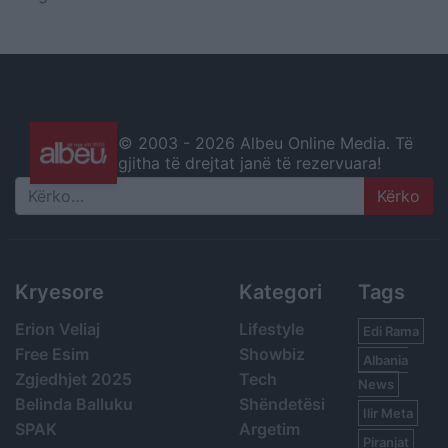
© 2003 -
2026 Albeu Online Media. Të
gjitha të drejtat janë të rezervuara!
Search
Kryesore
Kategori
Tags
Erion Veliaj
Lifestyle
Edi Rama
Free Esim
Showbiz
Albania
Zgjedhjet 2025
Tech
News
Belinda Balluku
Shëndetësi
Ilir Meta
SPAK
Argetim
Piranjat