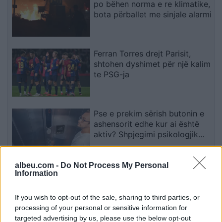
po bëhen norma e re klimatike,
bota përballet me sinjale alarmi
Ferran Torres drejt Parisit,
shtohen dyshimet për një kalim
te PSG-ja
Pse e prekim sërish butonin e
ashensorit edhe kur ai është
aktiv? Shpjegimi psikologjik
pas këtij veprimi
albeu.com -
Do Not Process My Personal
Vetura e kaltër përballë
Information
kthesës majtas: ky është detaji
që i çon shumicën në përgjigje
If you wish to opt-out of the sale, sharing to third parties, or
të gabuar
processing of your personal or sensitive information for
targeted advertising by us, please use the below opt-out