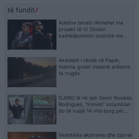
të fundit
Adelina Ismaili rikthehet me
projekt të ri/ Zbulon
bashkëpunimin surprizë me
Gimbo-n
Aksident i rëndë në Papër,
makina godet trasenë anësore
të rrugës
GJKKO lë në qeli Samir Rosales
Rodriguez, “Kimisti” kolumbian
do të vuajë 14 vite burg për
laboratorin e Frakullës
Nxehtësia ekstreme dhe zjarret