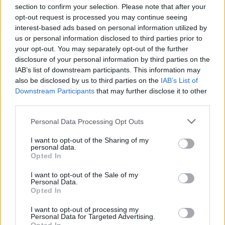
section to confirm your selection. Please note that after your
opt-out request is processed you may continue seeing
interest-based ads based on personal information utilized by
us or personal information disclosed to third parties prior to
your opt-out. You may separately opt-out of the further
disclosure of your personal information by third parties on the
IAB’s list of downstream participants. This information may
also be disclosed by us to third parties on the
IAB’s List of
Downstream Participants
that may further disclose it to other
third parties.
Personal Data Processing Opt Outs
I want to opt-out of the Sharing of my
personal data.
Opted In
I want to opt-out of the Sale of my
Personal Data.
Opted In
Esim for Global
|
Esim for Europe
|
Esim for Caribbean
|
Esim for USA
|
Esim for Italy
|
Esim for Spain
|
Esim
I want to opt-out of processing my
Personal Data for Targeted Advertising.
for Turkey
|
Esim for Germany
|
Esim for Greece
|
Esim