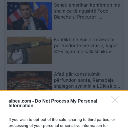
Senati amerikan konfirmon me
shumicë të ngushtë Todd
Blanche si Prokuror i
Përgjithshëm i SHBA-së
Konflikti në Spille rrezikoi të
përfundonte me vrasje, kapet
31-vjeçari me kallashnikov
Afati për konstituimin
përfundon sonte, Ramabaja
shpjegon synimin e LDK-së për
presidencën dhe sulmon
opozitën
albeu.com -
Do Not Process My Personal
Information
Real Madridi nxjerr në merkato
katër futbollistë gjatë verës
If you wish to opt-out of the sale, sharing to third parties, or
processing of your personal or sensitive information for