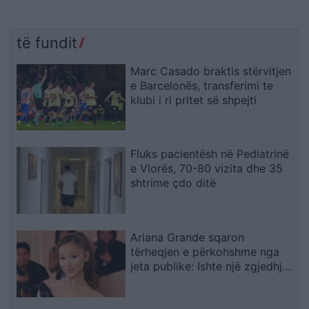
të fundit
Marc Casado braktis stërvitjen
e Barcelonës, transferimi te
klubi i ri pritet së shpejti
Fluks pacientësh në Pediatrinë
e Vlorës, 70-80 vizita dhe 35
shtrime çdo ditë
Ariana Grande sqaron
tërheqjen e përkohshme nga
jeta publike: Ishte një zgjedhje
e menduar prej kohësh