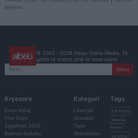
Belgium
© 2003 -
2026 Albeu Online Media. Të
gjitha të drejtat janë të rezervuara!
Search
Kryesore
Kategori
Tags
Erion Veliaj
Lifestyle
Edi Rama
Free Esim
Showbiz
Albania
Zgjedhjet 2025
Tech
News
Belinda Balluku
Shëndetësi
Ilir Meta