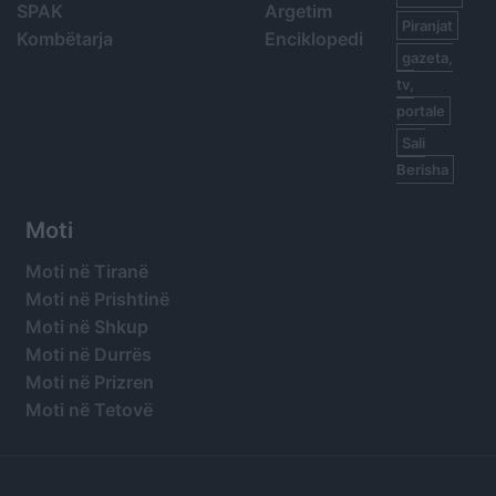
SPAK
Argetim
Piranjat
Kombëtarja
Enciklopedi
gazeta,
tv,
portale
Sali
Berisha
Moti
Moti në Tiranë
Moti në Prishtinë
Moti në Shkup
Moti në Durrës
Moti në Prizren
Moti në Tetovë