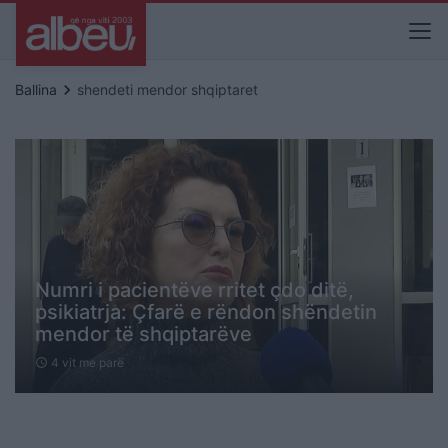
keyboard_arrow_right
Ballina
shendeti mendor shqiptaret
Numri i pacientëve rritet çdo ditë,
psikiatrja: Çfarë e rëndon shëndetin
mendor të shqiptarëve
4 vit me parë
schedule