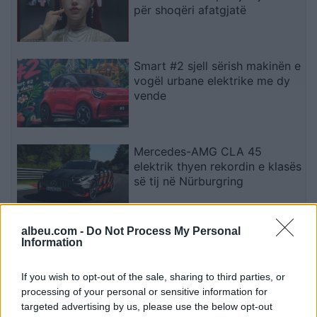
për shoqëri afatgjatë
Smart #2 sjell sërish makinën e
vogël urbane elektrike me dy
vende
Mercedes-AMG CLA 45
elektrik thyen rekordin e klasës
së tij në Nürburgring
albeu.com -
Do Not Process My Personal
Teleskopi më i fuqishëm diellor
Information
zbulon vorbullat që ndikojnë
në motin hapësinor dhe Tokë
If you wish to opt-out of the sale, sharing to third parties, or
processing of your personal or sensitive information for
targeted advertising by us, please use the below opt-out