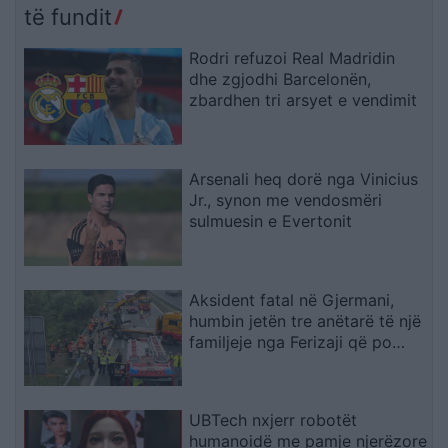
të fundit
Rodri refuzoi Real Madridin
dhe zgjodhi Barcelonën,
zbardhen tri arsyet e vendimit
Arsenali heq dorë nga Vinicius
Jr., synon me vendosmëri
sulmuesin e Evertonit
Aksident fatal në Gjermani,
humbin jetën tre anëtarë të një
familjeje nga Ferizaji që po
ktheheshin nga Kosova
UBTech nxjerr robotët
humanoidë me pamje njerëzore