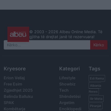
© 2003 -
2026 Albeu Online Media. Të
gjitha të drejtat janë të rezervuara!
Search
Kryesore
Kategori
Tags
Erion Veliaj
Lifestyle
Edi Rama
Free Esim
Showbiz
Albania
Zgjedhjet 2025
Tech
News
Belinda Balluku
Shëndetësi
Ilir Meta
SPAK
Argetim
Piranjat
Kombëtarja
Enciklopedi