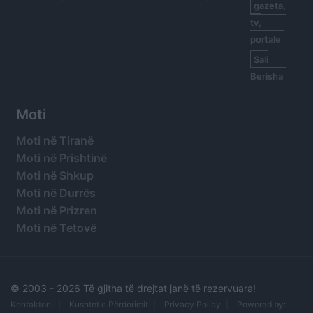
gazeta,
tv,
portale
Sali
Berisha
Moti
Moti në Tiranë
Moti në Prishtinë
Moti në Shkup
Moti në Durrës
Moti në Prizren
Moti në Tetovë
© 2003 -
2026 Të gjitha të drejtat janë të rezervuara!
Kontaktoni
Kushtet e Përdorimit
Privacy Policy
Powered by: