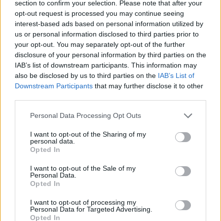
section to confirm your selection. Please note that after your
opt-out request is processed you may continue seeing
interest-based ads based on personal information utilized by
us or personal information disclosed to third parties prior to
your opt-out. You may separately opt-out of the further
disclosure of your personal information by third parties on the
IAB’s list of downstream participants. This information may
also be disclosed by us to third parties on the
IAB’s List of
Downstream Participants
that may further disclose it to other
third parties.
Personal Data Processing Opt Outs
I want to opt-out of the Sharing of my
personal data.
Opted In
I want to opt-out of the Sale of my
Personal Data.
Esim for Global
|
Esim for Europe
|
Esim for Caribbean
Opted In
|
Esim for USA
|
Esim for Italy
|
Esim for Spain
|
Esim
I want to opt-out of processing my
for Turkey
|
Esim for Germany
|
Esim for Greece
|
Esim
Personal Data for Targeted Advertising.
Opted In
for Asia
|
Esim for World Cup 2026
|
Esim for Saudi