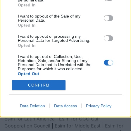
personal data.
Opted In
I want to opt-out of the Sale of my
Personal Data.
Opted In
I want to opt-out of processing my
Personal Data for Targeted Advertising.
Opted In
I want to opt-out of Collection, Use,
Retention, Sale, and/or Sharing of my
Personal Data that Is Unrelated with the
Purposes for which it was collected.
Esim for Global
|
Esim for Europe
|
Esim for Caribbean
Opted Out
|
Esim for USA
|
Esim for Italy
|
Esim for Spain
|
Esim
for Turkey
|
Esim for Germany
|
Esim for Greece
|
Esim
CONFIRM
for Asia
|
Esim for World Cup 2026
|
Esim for Saudi
Arabia
|
Esim for Egypt
|
Esim for United Arab
Emirates
|
Esim for Balkans
|
Esim for Morocco
|
Esim
Data Deletion
Data Access
Privacy Policy
for China
|
Esim for United Kingdom
|
Esim for Africa
|
Esim for Latin America
|
Esim for GCC Gulf
Cooperation Council
|
Esim for Middle East
|
Esim for