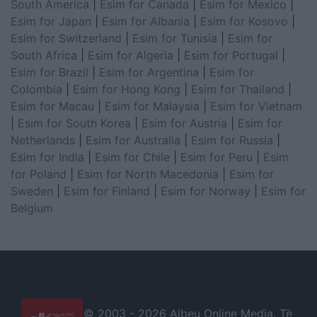
South America
|
Esim for Canada
|
Esim for Mexico
|
Esim for Japan
|
Esim for Albania
|
Esim for Kosovo
|
Esim for Switzerland
|
Esim for Tunisia
|
Esim for
South Africa
|
Esim for Algeria
|
Esim for Portugal
|
Esim for Brazil
|
Esim for Argentina
|
Esim for
Colombia
|
Esim for Hong Kong
|
Esim for Thailand
|
Esim for Macau
|
Esim for Malaysia
|
Esim for Vietnam
|
Esim for South Korea
|
Esim for Austria
|
Esim for
Netherlands
|
Esim for Australia
|
Esim for Russia
|
Esim for India
|
Esim for Chile
|
Esim for Peru
|
Esim
for Poland
|
Esim for North Macedonia
|
Esim for
Sweden
|
Esim for Finland
|
Esim for Norway
|
Esim for
Belgium
© 2003 -
2026 Albeu Online Media. Të