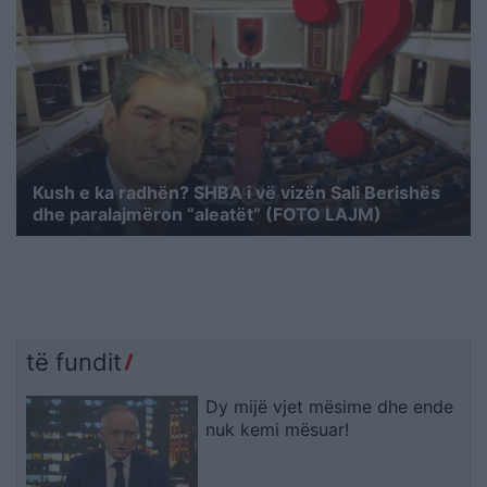
Kush e ka radhën? SHBA i vë vizën Sali Berishës
dhe paralajmëron “aleatët” (FOTO LAJM)
të fundit
Dy mijë vjet mësime dhe ende
nuk kemi mësuar!