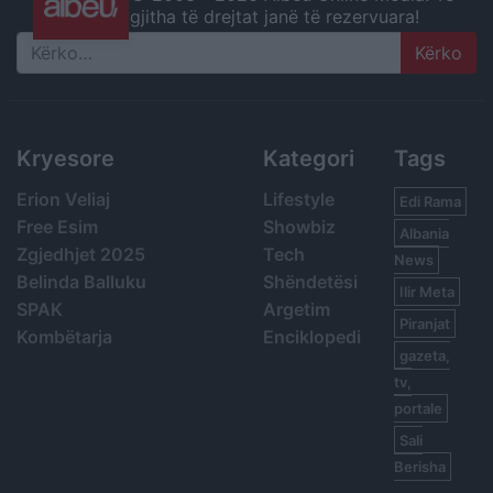
gjitha të drejtat janë të rezervuara!
Search
Kryesore
Kategori
Tags
Erion Veliaj
Lifestyle
Edi Rama
Free Esim
Showbiz
Albania
Zgjedhjet 2025
Tech
News
Belinda Balluku
Shëndetësi
Ilir Meta
SPAK
Argetim
Piranjat
Kombëtarja
Enciklopedi
gazeta,
tv,
portale
Sali
Berisha