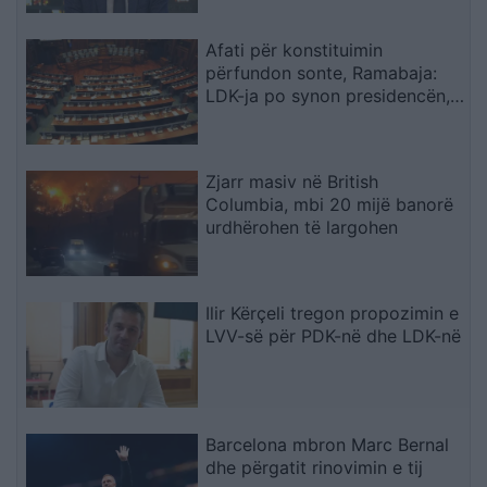
Afati për konstituimin
përfundon sonte, Ramabaja:
LDK-ja po synon presidencën,
ndërsa opozita po bllokon
institucionet
Zjarr masiv në British
Columbia, mbi 20 mijë banorë
urdhërohen të largohen
Ilir Kërçeli tregon propozimin e
LVV-së për PDK-në dhe LDK-në
Barcelona mbron Marc Bernal
dhe përgatit rinovimin e tij