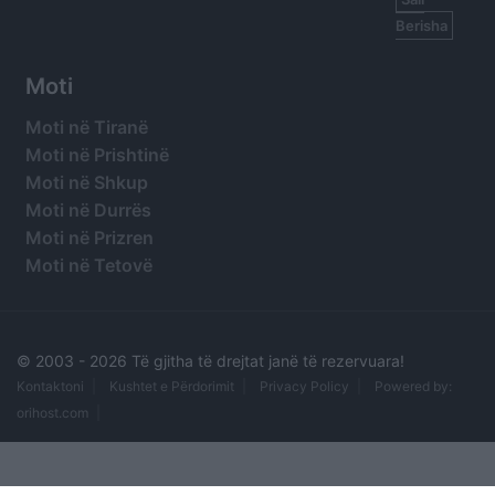
Berisha
Moti
Moti në Tiranë
Moti në Prishtinë
Moti në Shkup
Moti në Durrës
Moti në Prizren
Moti në Tetovë
© 2003 -
2026 Të gjitha të drejtat janë të rezervuara!
Kontaktoni
Kushtet e Përdorimit
Privacy Policy
Powered by:
orihost.com