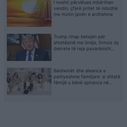
I nxehti përvëlues mbërthen
vendin, çfarë pritet të ndodhë
me motin javën e ardhshme
Trump rihap betejën për
shtetësinë me lindje, firmos dy
dekrete të reja pavarësisht
pengesës në Gjykatën
Supreme
Baldwinët dhe aleanca e
pathyeshme familjare: si shtatë
fëmijë u bënë spiranca në
stuhinë më të fortë