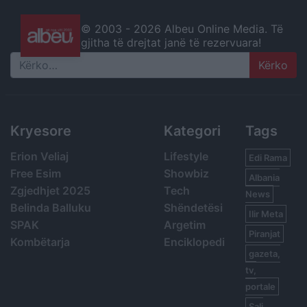
© 2003 -
2026 Albeu Online Media. Të
gjitha të drejtat janë të rezervuara!
Search
Kryesore
Kategori
Tags
Erion Veliaj
Lifestyle
Edi Rama
Free Esim
Showbiz
Albania
Zgjedhjet 2025
Tech
News
Belinda Balluku
Shëndetësi
Ilir Meta
SPAK
Argetim
Piranjat
Kombëtarja
Enciklopedi
gazeta,
tv,
portale
Sali