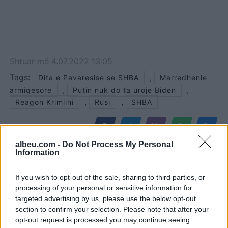
Shtuar
më
4.07.2022 13:05
Tags:
,
Dita e Pavaresise se SHBA
Marredhenie
,
,
armiqesore
Putin nuk do ta uroje Biden
,
,
Reagon Krimlini
Rusi
SHBA
albeu.com -
Do Not Process My Personal
Information
If you wish to opt-out of the sale, sharing to third parties, or
processing of your personal or sensitive information for
targeted advertising by us, please use the below opt-out
section to confirm your selection. Please note that after your
opt-out request is processed you may continue seeing