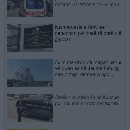
makina, arrestohet 27-vjeçari,
procedohet shoferi që iku
Kushtetuesja e RMV-së
denoncon për herë të parë një
gjyqtar
Sulm me dron në magazinën e
Wildberries në Jekaterinburg,
mbi 2 mijë kilometra nga
Ukraina
Abdixhiku mbërrin në Kuvend
për takimin e tretë me Kurtin