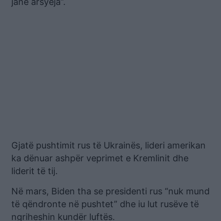
janë arsyeja”.
Gjatë pushtimit rus të Ukrainës, lideri amerikan
ka dënuar ashpër veprimet e Kremlinit dhe
liderit të tij.
Në mars, Biden tha se presidenti rus “nuk mund
të qëndronte në pushtet” dhe iu lut rusëve të
ngriheshin kundër luftës.