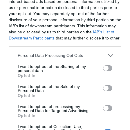
interest-based ads based on personal information utilized by
us or personal information disclosed to third parties prior to
Sulm me dron në
Trump rihap betejën për
your opt-out. You may separately opt-out of the further
magazinën e Wildberries
shtetësinë me lindje,
disclosure of your personal information by third parties on the
në Jekaterinburg, mbi 2
firmos dy dekrete të reja
IAB’s list of downstream participants. This information may
mijë kilometra nga
pavarësisht pengesës në
also be disclosed by us to third parties on the
IAB’s List of
Ukraina
Gjykatën Supreme
Downstream Participants
that may further disclose it to other
third parties.
Personal Data Processing Opt Outs
I want to opt-out of the Sharing of my
personal data.
Opted In
Vala përvëluese godet
Europa nën pushtetin e të
Europën, temperatura
nxehtit ekstrem, Italia
I want to opt-out of the Sale of my
Personal Data.
rekord dhe mijëra jetë të
shpall alarm të kuq në të
Opted In
humbura nga nxehtësia
gjitha qytetet kryesore!
Austria dhe Sllovakia,
I want to opt-out of processing my
Personal Data for Targeted Advertising.
temperatura rekord
Opted In
I want to opt-out of Collection, Use,