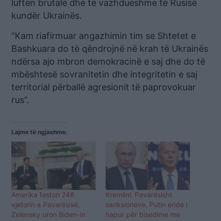
luftën brutale dhe të vazhdueshme të Rusisë
kundër Ukrainës.
“Kam riafirmuar angazhimin tim se Shtetet e
Bashkuara do të qëndrojnë në krah të Ukrainës
ndërsa ajo mbron demokracinë e saj dhe do të
mbështesë sovranitetin dhe integritetin e saj
territorial përballë agresionit të paprovokuar
rus”.
Lajme të ngjashme:
Amerika feston 246
Kremlini: Pavarësisht
vjetorin e Pavarësisë,
sanksioneve, Putin ende i
Zelensky uron Biden-in
hapur për bisedime me