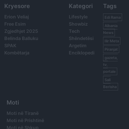
Kryesore
Kategori
Tags
Erion Veliaj
Lifestyle
Edi Rama
Free Esim
Showbiz
Albania
Zgjedhjet 2025
Tech
News
Belinda Balluku
Shëndetësi
Ilir Meta
SPAK
Argetim
Piranjat
Kombëtarja
Enciklopedi
gazeta,
tv,
portale
Sali
Berisha
Moti
Moti në Tiranë
Moti në Prishtinë
Moti në Shkup