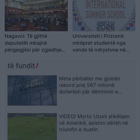
Nagavci: Të gjithë
Universiteti i Prizrenit
deputetët mbajnë
mirëpret studentë nga
përgjegjësi për zgjedhjen
vende të ndryshme në
e Presidentit
Shkollën Verore
Ndërkombëtare
të fundit
Meta përballet me gjobën
rekord prej 567 milionë
dollarësh për dëmtimin e
fëmijëve
VIDEO/ Myrto Uzuni shkëlqen
në Amerikë, asiston sërish në
triumfin e Austin