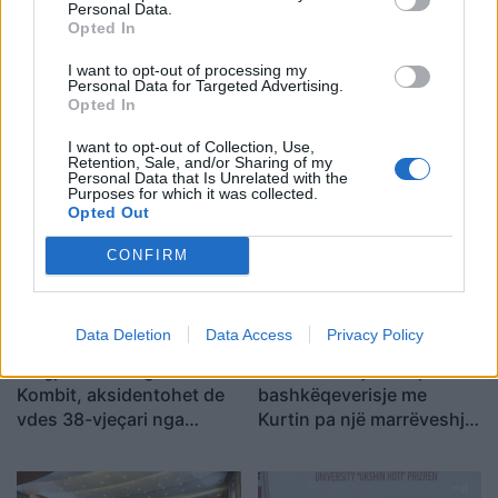
Personal Data.
Opted In
I want to opt-out of processing my
Personal Data for Targeted Advertising.
Opted In
Aksident fatal në
Muçibaba vijon të ketë
Gjermani, humbin jetën
pritjet më të gjata në pikat
I want to opt-out of Collection, Use,
Retention, Sale, and/or Sharing of my
tre anëtarë të një familjeje
kufitare
Personal Data that Is Unrelated with the
nga Ferizaji që po
Purposes for which it was collected.
ktheheshin nga Kosova
Opted Out
CONFIRM
Data Deletion
Data Access
Privacy Policy
Tragjedi në Rrugën e
Sinani: LDK-ja nuk pranon
Kombit, aksidentohet de
bashkëqeverisje me
vdes 38-vjeçari nga
Kurtin pa një marrëveshje
Kosova
të balancuar