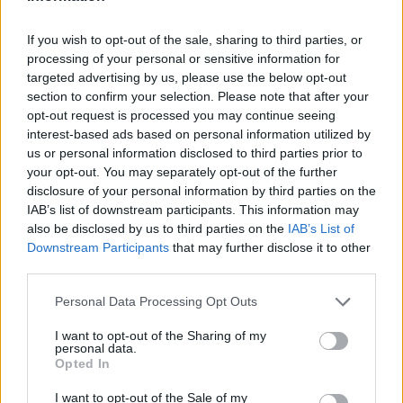
Tags:
,
,
ballkani perendimor
cmimi grurit
gruri
serb
If you wish to opt-out of the sale, sharing to third parties, or
processing of your personal or sensitive information for
targeted advertising by us, please use the below opt-out
section to confirm your selection. Please note that after your
opt-out request is processed you may continue seeing
interest-based ads based on personal information utilized by
us or personal information disclosed to third parties prior to
your opt-out. You may separately opt-out of the further
disclosure of your personal information by third parties on the
IAB’s list of downstream participants. This information may
also be disclosed by us to third parties on the
IAB’s List of
Downstream Participants
that may further disclose it to other
third parties.
Gjurmët e luftës në Zubin
Nga gëzimi i dasmës te
Personal Data Processing Opt Outs
Potok, Fehlinger kërkon
dhimbja e madhe, Arianit
hetim të plotë dhe presion
Çetaj gjendet i pajetë në
I want to opt-out of the Sharing of my
të BE-së ndaj Serbisë
Pejë
personal data.
Opted In
I want to opt-out of the Sale of my