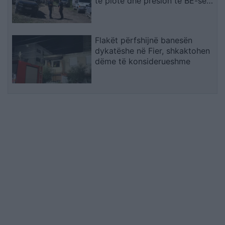
të plotë dhe presion të BE-së
ndaj Serbisë
Flakët përfshijnë banesën
dykatëshe në Fier, shkaktohen
dëme të konsiderueshme