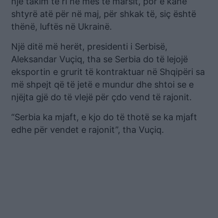
një takim të ri në mes të marsit, por e kanë
shtyrë atë për në maj, për shkak të, siç është
thënë, luftës në Ukrainë.
Një ditë më herët, presidenti i Serbisë,
Aleksandar Vuçiq, tha se Serbia do të lejojë
eksportin e grurit të kontraktuar në Shqipëri sa
më shpejt që të jetë e mundur dhe shtoi se e
njëjta gjë do të vlejë për çdo vend të rajonit.
“Serbia ka mjaft, e kjo do të thotë se ka mjaft
edhe për vendet e rajonit”, tha Vuçiq.