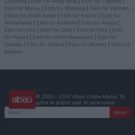
Colombia
|
Esim for Hong Kong
|
Esim for Thailand
|
Esim for Macau
|
Esim for Malaysia
|
Esim for Vietnam
|
Esim for South Korea
|
Esim for Austria
|
Esim for
Netherlands
|
Esim for Australia
|
Esim for Russia
|
Esim for India
|
Esim for Chile
|
Esim for Peru
|
Esim
for Poland
|
Esim for North Macedonia
|
Esim for
Sweden
|
Esim for Finland
|
Esim for Norway
|
Esim for
Belgium
© 2003 -
2026 Albeu Online Media. Të
gjitha të drejtat janë të rezervuara!
Search