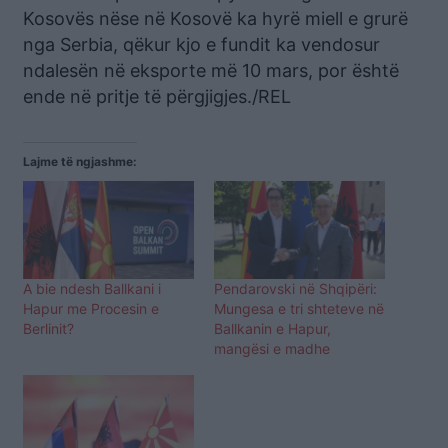
Kosovës nëse në Kosovë ka hyrë miell e grurë
nga Serbia, qëkur kjo e fundit ka vendosur
ndalesën në eksporte më 10 mars, por është
ende në pritje të përgjigjes./REL
Lajme të ngjashme:
A bie ndesh Ballkani i
Pendarovski në Shqipëri:
Hapur me Procesin e
Mungesa e tri shteteve në
Berlinit?
Ballkanin e Hapur,
mangësi e madhe