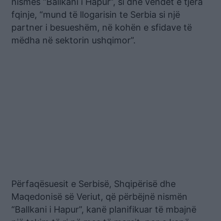
nismës “Ballkani i Hapur”, si dhe vendet e tjera
fqinje, “mund të llogarisin te Serbia si një
partner i besueshëm, në kohën e sfidave të
mëdha në sektorin ushqimor”.
Përfaqësuesit e Serbisë, Shqipërisë dhe
Maqedonisë së Veriut, që përbëjnë nismën
“Ballkani i Hapur”, kanë planifikuar të mbajnë