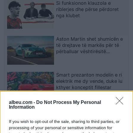
Si funksionon klauzola e
riblerjes dhe përse përdoret
nga klubet
Aston Martin shet shumicën e
të drejtave të markës për të
përballuar vështirësitë
financiare
Smart prezanton modelin e ri
elektrik me dy vende, duke iu
kthyer konceptit fillestar
albeu.com -
Do Not Process My Personal
Information
Çfarë tregon sinjali i rrallë me
rreth dhe pikë të zezë?
If you wish to opt-out of the sale, sharing to third parties, or
processing of your personal or sensitive information for