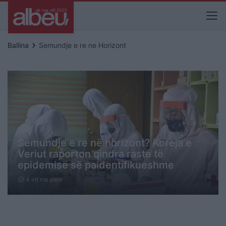
keyboard_arrow_right
Ballina
Semundje e re ne Horizont
Sëmundje e re në horizont? Koreja e
Veriut raporton qindra raste të
epidemisë së paidentifikueshme
4 vit me parë
schedule