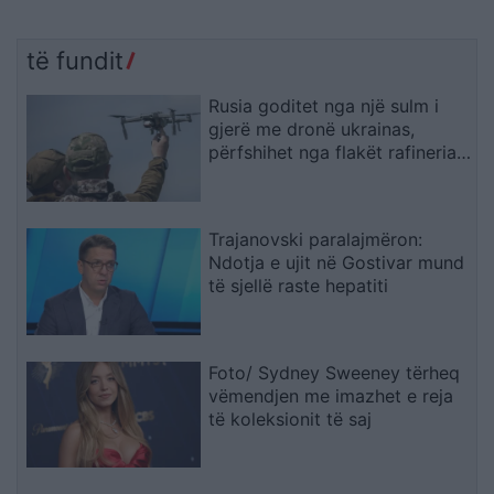
të fundit
Rusia goditet nga një sulm i
gjerë me dronë ukrainas,
përfshihet nga flakët rafineria
dhe plagosen 5 persona
Trajanovski paralajmëron:
Ndotja e ujit në Gostivar mund
të sjellë raste hepatiti
Foto/ Sydney Sweeney tërheq
vëmendjen me imazhet e reja
të koleksionit të saj