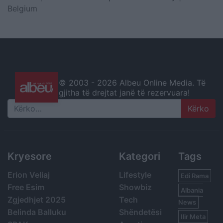
Belgium
© 2003 -
2026 Albeu Online Media. Të
gjitha të drejtat janë të rezervuara!
Search
Kryesore
Kategori
Tags
Erion Veliaj
Lifestyle
Edi Rama
Free Esim
Showbiz
Albania
Zgjedhjet 2025
Tech
News
Belinda Balluku
Shëndetësi
Ilir Meta