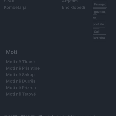
SPAK
Argetim
Piranjat
Kombëtarja
Enciklopedi
gazeta,
tv,
portale
Sali
Berisha
Moti
Moti në Tiranë
Moti në Prishtinë
Moti në Shkup
Moti në Durrës
Moti në Prizren
Moti në Tetovë