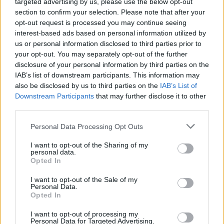
targeted advertising by us, please use the below opt-out
section to confirm your selection. Please note that after your
opt-out request is processed you may continue seeing
interest-based ads based on personal information utilized by
us or personal information disclosed to third parties prior to
your opt-out. You may separately opt-out of the further
disclosure of your personal information by third parties on the
IAB’s list of downstream participants. This information may
also be disclosed by us to third parties on the
IAB’s List of
Downstream Participants
that may further disclose it to other
third parties.
Personal Data Processing Opt Outs
I want to opt-out of the Sharing of my
personal data.
Opted In
I want to opt-out of the Sale of my
Personal Data.
Opted In
Esim for Global
|
Esim for Europe
|
Esim for Caribbean
I want to opt-out of processing my
|
Esim for USA
|
Esim for Italy
|
Esim for Spain
|
Esim
Personal Data for Targeted Advertising.