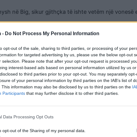
ysh në Big, sikur gjithçka të ishte vetëm një vonesë e
 djalin e tyre të vogël, Roelin. Selvia shprehet se 
do dhe nuk e gjen askund.
 -
Do Not Process My Personal Information
do ditë të jetoj me një dhimbje që nuk mësohet kurrë 
to opt-out of the sale, sharing to third parties, or processing of your per
 me fjalët:
formation for targeted advertising by us, please use the below opt-out s
r selection. Please note that after your opt-out request is processed y
bajnë.”
eing interest-based ads based on personal information utilized by us or
disclosed to third parties prior to your opt-out. You may separately opt-
losure of your personal information by third parties on the IAB’s list of
. This information may also be disclosed by us to third parties on the
IA
Participants
that may further disclose it to other third parties.
l Data Processing Opt Outs
o opt-out of the Sharing of my personal data.