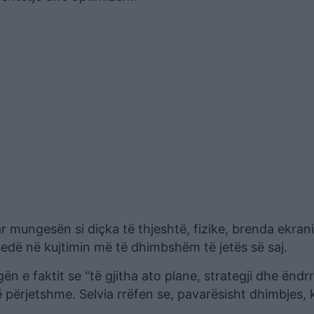
 mungesën si diçka të thjeshtë, fizike, brenda ekrani
sedë në kujtimin më të dhimbshëm të jetës së saj.
n e faktit se “të gjitha ato plane, strategji dhe ëndr
 përjetshme. Selvia rrëfen se, pavarësisht dhimbjes, 