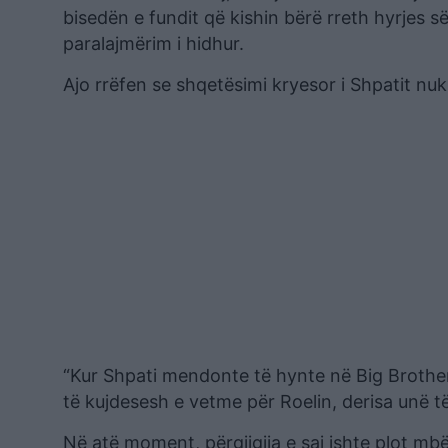
bisedën e fundit që kishin bërë rreth hyrjes së 
paralajmërim i hidhur.
Ajo rrëfen se shqetësimi kryesor i Shpatit nuk 
“Kur Shpati mendonte të hynte në Big Brothe
të kujdesesh e vetme për Roelin, derisa unë të
Në atë moment, përgjigjja e saj ishte plot mb