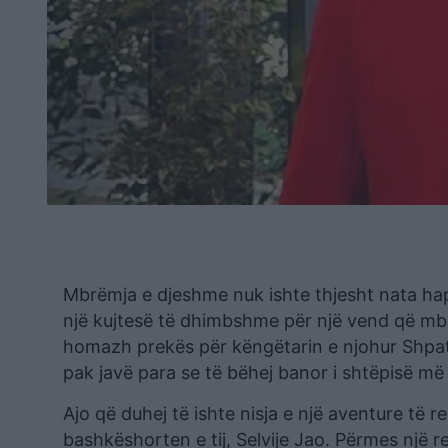
Mbrëmja e djeshme nuk ishte thjesht nata hap
një kujtesë të dhimbshme për një vend që mbet
homazh prekës për këngëtarin e njohur Shpat K
pak javë para se të bëhej banor i shtëpisë m
Ajo që duhej të ishte nisja e një aventure të r
bashkëshorten e tij, Selvije Jao. Përmes një 