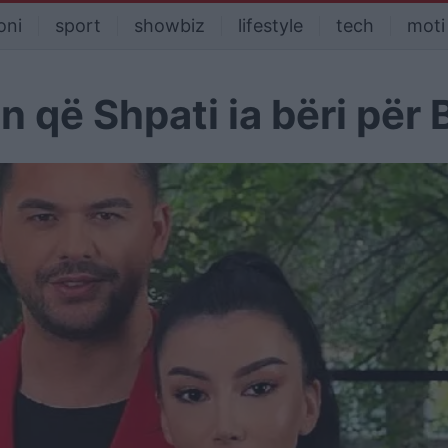
oni
sport
showbiz
lifestyle
tech
moti
n që Shpati ia bëri për