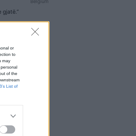
Belgium
 gjatë.”
zemra i
të
sonal or
ection to
ou may
 personal
out of the
 downstream
B’s List of