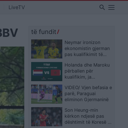
search
LiveTV
 BBV
të fundit
Neymar ironizon
ekonomistin gjerman
pas kualifikimit të
Brazilit: Provoje sërish
Holanda dhe Maroku
në Botërorin e
përballen për
ardhshëm
kualifikim, ja
formacionet zyrtare
VIDEO/ Vjen befasia e
parë, Paraguai
eliminon Gjermaninë
Son Heung-min
kërkon ndjesë pas
dështimit të Koresë së
Jugut: E pamundur të