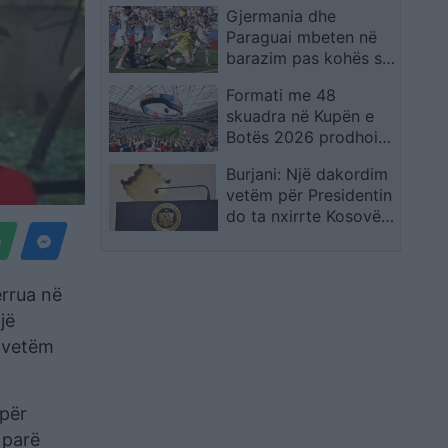
Gjermania dhe
shpreh dhimbjen që
Paraguai mbeten në
ndiejmë
barazim pas kohës së
rregullt, kualifikimi
Formati me 48
vendoset në
skuadra në Kupën e
vazhdime
Botës 2026 prodhoi
rrëfime të veçanta,
Burjani: Një dakordim
por favoritët mbetën
vetëm për Presidentin
thuajse të paprekur
do ta nxirrte Kosovën
nga ngërçi politik
ërrua në
jë
, vetëm
 për
 parë