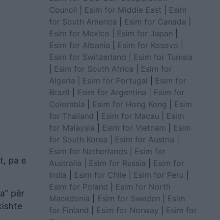
Council
|
Esim for Middle East
|
Esim
for South America
|
Esim for Canada
|
Esim for Mexico
|
Esim for Japan
|
Esim for Albania
|
Esim for Kosovo
|
Esim for Switzerland
|
Esim for Tunisia
|
Esim for South Africa
|
Esim for
Algeria
|
Esim for Portugal
|
Esim for
Brazil
|
Esim for Argentina
|
Esim for
Colombia
|
Esim for Hong Kong
|
Esim
for Thailand
|
Esim for Macau
|
Esim
for Malaysia
|
Esim for Vietnam
|
Esim
for South Korea
|
Esim for Austria
|
Esim for Netherlands
|
Esim for
t, pa e
Australia
|
Esim for Russia
|
Esim for
India
|
Esim for Chile
|
Esim for Peru
|
Esim for Poland
|
Esim for North
ra” për
Macedonia
|
Esim for Sweden
|
Esim
kishte
for Finland
|
Esim for Norway
|
Esim for