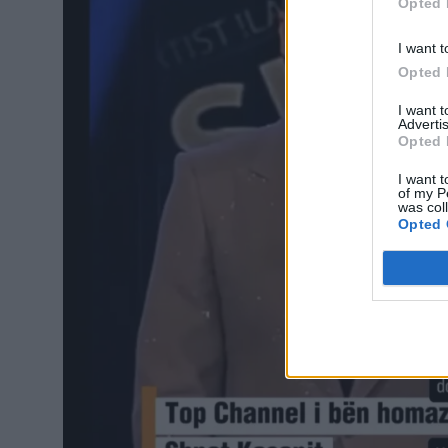
Opted 
I want t
Opted 
I want 
Advertis
Opted 
I want t
of my P
was col
Opted 