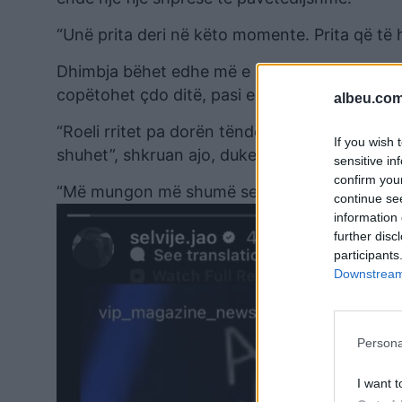
“Unë prita deri në këto momente. Prita që të h
Dhimbja bëhet edhe më e madhe kur mendon për
copëtohet çdo ditë, pasi e kërkon Shpatin ku
albeu.com
“Roeli rritet pa dorën tënde, dhe unë mësoj ç
If you wish 
shuhet”, shkruan ajo, duke e mbyllur mesazhin
sensitive in
confirm you
“Më mungon më shumë sesa fjalët mund ta m
continue se
information 
further disc
participants
Downstream 
Persona
I want t