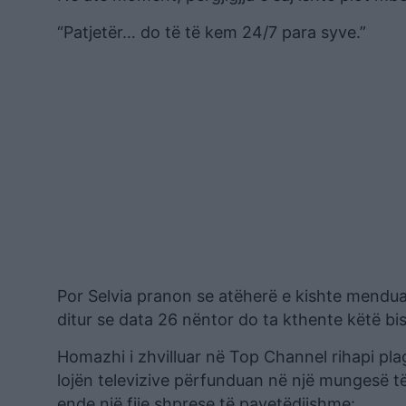
“Patjetër… do të të kem 24/7 para syve.”
Por Selvia pranon se atëherë e kishte menduar
ditur se data 26 nëntor do ta kthente këtë bi
Homazhi i zhvilluar në Top Channel rihapi plagë
lojën televizive përfunduan në një mungesë të
ende një fije shprese të pavetëdijshme: