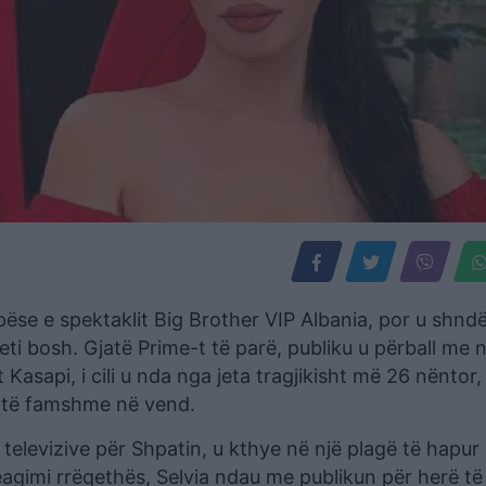
ëse e spektaklit Big Brother VIP Albania, por u shnd
i bosh. Gjatë Prime-t të parë, publiku u përball me n
asapi, i cili u nda nga jeta tragjikisht më 26 nëntor
ë të famshme në vend.
e televizive për Shpatin, u kthye në një plagë të hapur
reagimi rrëqethës, Selvia ndau me publikun për herë të