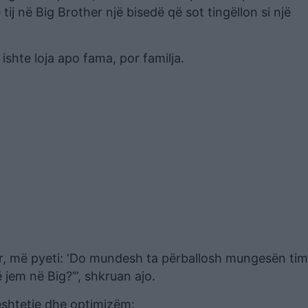
tij në Big Brother një bisedë që sot tingëllon si një
ishte loja apo fama, por familja.
r, më pyeti: ‘Do mundesh ta përballosh mungesën ti
 jem në Big?’”, shkruan ajo.
ështetje dhe optimizëm: