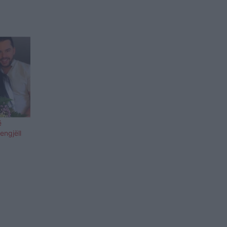
ë
engjëll