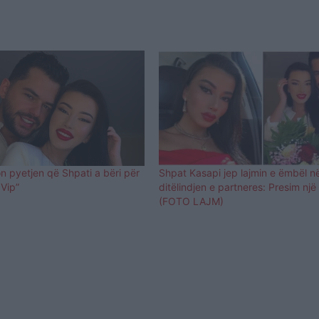
on pyetjen që Shpati a bëri për
Shpat Kasapi jep lajmin e ëmbël n
 Vip”
ditëlindjen e partneres: Presim një 
(FOTO LAJM)