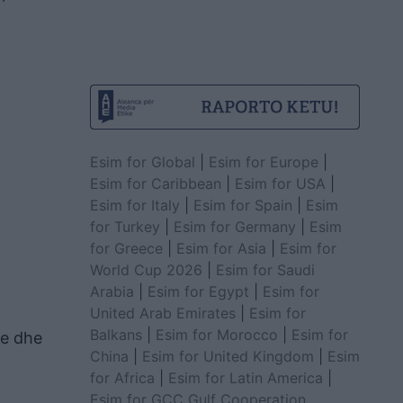
Esim for Global
|
Esim for Europe
|
Esim for Caribbean
|
Esim for USA
|
Esim for Italy
|
Esim for Spain
|
Esim
for Turkey
|
Esim for Germany
|
Esim
for Greece
|
Esim for Asia
|
Esim for
World Cup 2026
|
Esim for Saudi
Arabia
|
Esim for Egypt
|
Esim for
United Arab Emirates
|
Esim for
Balkans
|
Esim for Morocco
|
Esim for
me dhe
China
|
Esim for United Kingdom
|
Esim
for Africa
|
Esim for Latin America
|
Esim for GCC Gulf Cooperation