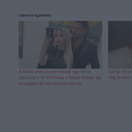
Lajme të ngjashme:
A është xheloze për ndonjë nga ish të
Selvija zbul
dashurat e tij? Partnerja e Shpat Kasapi jep
“Big Brother
përgjigjen që nuk e priste askush