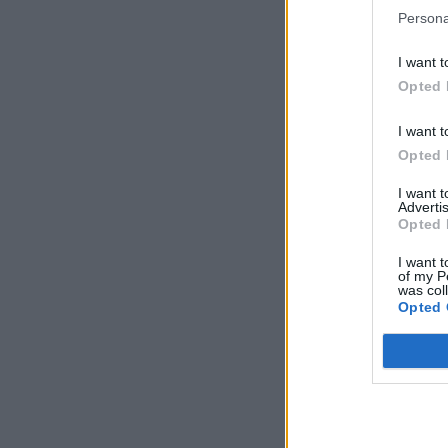
Persona
I want t
Opted 
I want t
Opted 
I want 
Advertis
Opted 
I want t
of my P
was col
Opted 