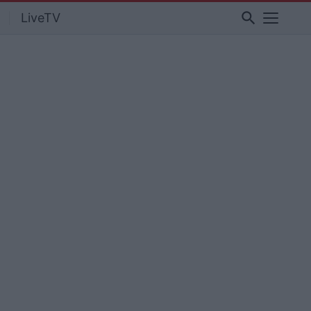
search
LiveTV