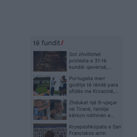
të fundit
Sot zhvillohet
protesta e 31-të
kundër qeverisë,
qytetarët kërkojnë
Portugalia merr
largimin e
goditje të rëndë para
panegociueshëm të
sfidës me Kroacinë,
Edi Ramës
Ricardo Carvalho
Zhduket një 9-vjeçar
largohet pas vdekjes
në Tiranë, familja
së babait
kërkon ndihmën e
qytetarëve për ta
Kryepeshkopata e San
gjetur
Franciskos arrin