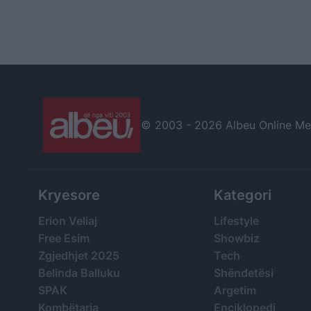
© 2003 -
2026 Albeu Online Medi
Kryesore
Kategori
Erion Veliaj
Lifestyle
Free Esim
Showbiz
Zgjedhjet 2025
Tech
Belinda Balluku
Shëndetësi
SPAK
Argetim
Kombëtarja
Enciklopedi