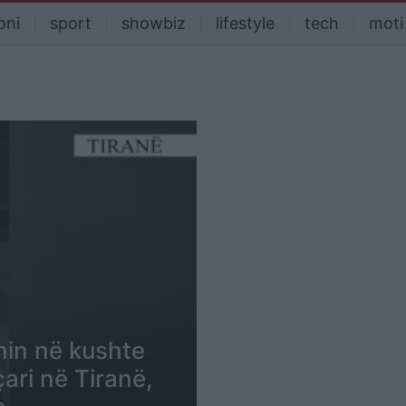
oni
sport
showbiz
lifestyle
tech
moti
hin në kushte
ari në Tiranë,