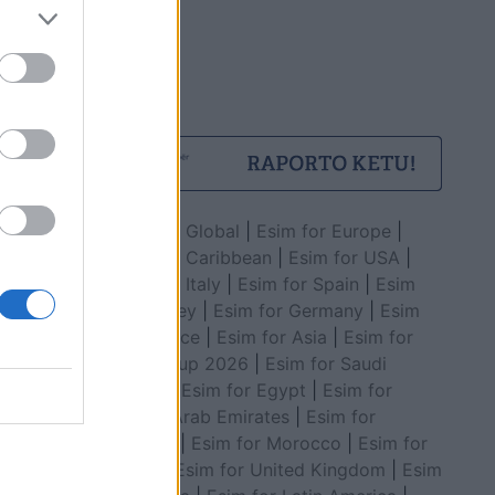
Esim for Global
|
Esim for Europe
|
Esim for Caribbean
|
Esim for USA
|
Esim for Italy
|
Esim for Spain
|
Esim
for Turkey
|
Esim for Germany
|
Esim
for Greece
|
Esim for Asia
|
Esim for
World Cup 2026
|
Esim for Saudi
Arabia
|
Esim for Egypt
|
Esim for
United Arab Emirates
|
Esim for
Balkans
|
Esim for Morocco
|
Esim for
China
|
Esim for United Kingdom
|
Esim