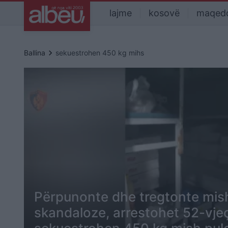
lajme
kosovë
maqed
keyboard_arrow_right
Ballina
sekuestrohen 450 kg mihs
Përpunonte dhe tregtonte mis
skandaloze, arrestohet 52-vjeç