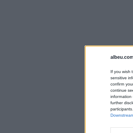
albeu.com
If you wish 
sensitive in
confirm you
continue se
information 
further disc
participants
Downstream 