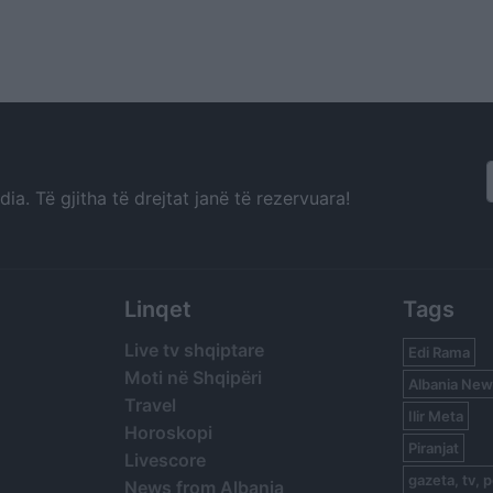
a. Të gjitha të drejtat janë të rezervuara!
Linqet
Tags
Live tv shqiptare
Edi Rama
Moti në Shqipëri
Albania New
Travel
Ilir Meta
Horoskopi
Piranjat
Livescore
gazeta, tv, p
News from Albania