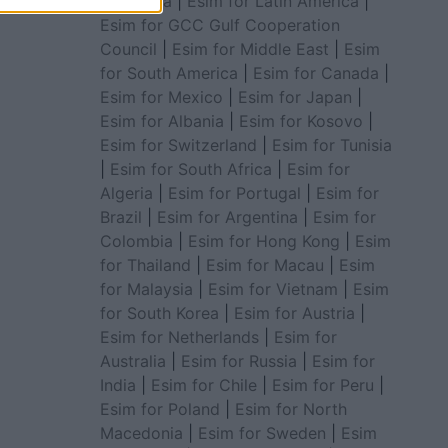
for Africa
|
Esim for Latin America
|
Esim for GCC Gulf Cooperation
Council
|
Esim for Middle East
|
Esim
for South America
|
Esim for Canada
|
Esim for Mexico
|
Esim for Japan
|
Esim for Albania
|
Esim for Kosovo
|
Esim for Switzerland
|
Esim for Tunisia
|
Esim for South Africa
|
Esim for
Algeria
|
Esim for Portugal
|
Esim for
Brazil
|
Esim for Argentina
|
Esim for
Colombia
|
Esim for Hong Kong
|
Esim
for Thailand
|
Esim for Macau
|
Esim
for Malaysia
|
Esim for Vietnam
|
Esim
for South Korea
|
Esim for Austria
|
Esim for Netherlands
|
Esim for
Australia
|
Esim for Russia
|
Esim for
India
|
Esim for Chile
|
Esim for Peru
|
Esim for Poland
|
Esim for North
Macedonia
|
Esim for Sweden
|
Esim