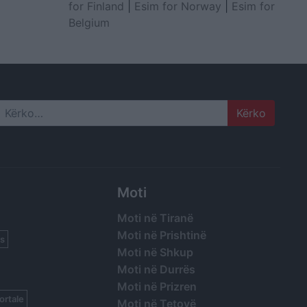
for Finland
|
Esim for Norway
|
Esim for
Belgium
Search
Moti
Moti në Tiranë
Moti në Prishtinë
s
Moti në Shkup
Moti në Durrës
Moti në Prizren
ortale
Moti në Tetovë