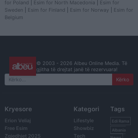
for Poland
|
Esim for North Macedonia
|
Esim for
Sweden
|
Esim for Finland
|
Esim for Norway
|
Esim for
Belgium
© 2003 -
2026 Albeu Online Media. Të
gjitha të drejtat janë të rezervuara!
Search
Kryesore
Kategori
Tags
Erion Veliaj
Lifestyle
Edi Rama
Free Esim
Showbiz
Albania
Zgjedhjet 2025
Tech
News