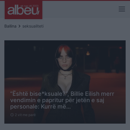
keyboard_arrow_right
Ballina
seksualiteti
“Është bise*ksuale?”, Billie Eilish merr
vendimin e papritur për jetën e saj
personale: Kurrë më…
2 vit me parë
schedule