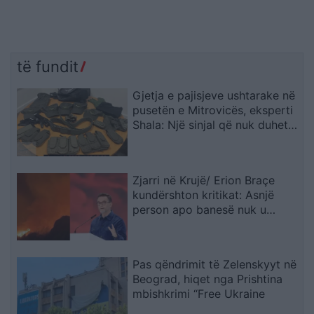
të fundit
Gjetja e pajisjeve ushtarake në
pusetën e Mitrovicës, eksperti
Shala: Një sinjal që nuk duhet
trajtuar i shkëputur
Zjarri në Krujë/ Erion Braçe
kundërshton kritikat: Asnjë
person apo banesë nuk u
dëmtua, cinizëm të thuash se
4.2 milionë euro do ta shuanin
menjëherë
Pas qëndrimit të Zelenskyyt në
Beograd, hiqet nga Prishtina
mbishkrimi “Free Ukraine