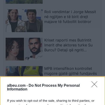
Roli vendimtar i Jorge Messit
në ngjitjen e të birit drejt
majave të futbollit botëror
Kriset raporti mes Butrintit
Imerit dhe aktores turke Su
Burcu? Detaji që ngriti
dyshimet
MPB intensifikon kontrollet
rrugore gjatë gjithë fundjavës
albeu.com -
Do Not Process My Personal
Information
Volkswagen synon të zhvillojë
If you wish to opt-out of the sale, sharing to third parties, or
kamionçinën e parë