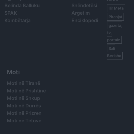
Belinda Balluku
Shëndetësi
Ilir Meta
SPAK
Argetim
Piranjat
Kombëtarja
Enciklopedi
gazeta,
tv,
portale
Sali
Berisha
Moti
Moti në Tiranë
Moti në Prishtinë
Moti në Shkup
Moti në Durrës
Moti në Prizren
Moti në Tetovë