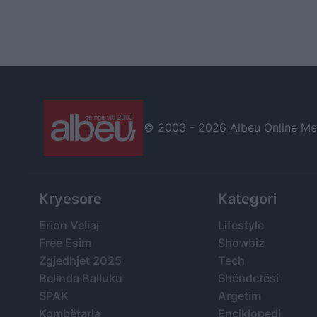
© 2003 -
2026 Albeu Online Medi
Kryesore
Kategori
Erion Veliaj
Lifestyle
Free Esim
Showbiz
Zgjedhjet 2025
Tech
Belinda Balluku
Shëndetësi
SPAK
Argetim
Kombëtarja
Enciklopedi