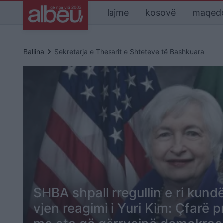
lajme
kosovë
maqed
keyboard_arrow_right
Ballina
Sekretarja e Thesarit e Shteteve të Bashkuara
SHBA shpall rregullin e ri kundë
vjen reagimi i Yuri Kim: Çfarë 