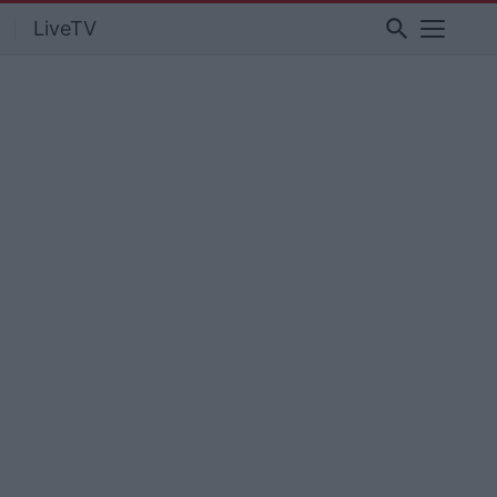
search
LiveTV