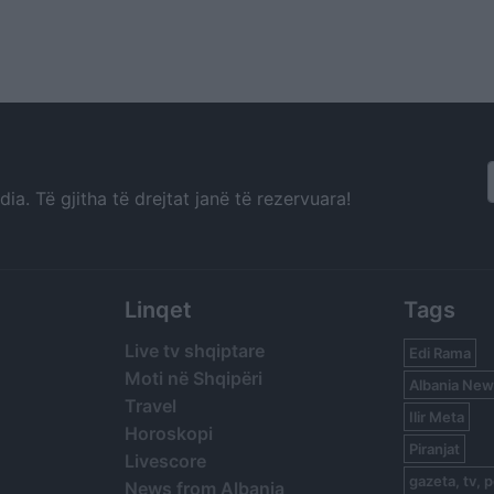
a. Të gjitha të drejtat janë të rezervuara!
Linqet
Tags
Live tv shqiptare
Edi Rama
Moti në Shqipëri
Albania New
Travel
Ilir Meta
Horoskopi
Piranjat
Livescore
gazeta, tv, p
News from Albania