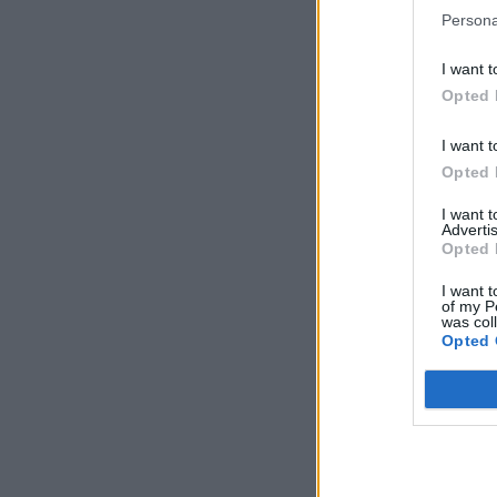
Persona
I want t
Opted 
I want t
Opted 
I want 
Advertis
Opted 
I want t
of my P
was col
Opted 