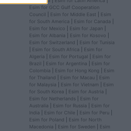
for Africa
|
Esim for Latin America
|
Esim for GCC Gulf Cooperation
Council
|
Esim for Middle East
|
Esim
for South America
|
Esim for Canada
|
Esim for Mexico
|
Esim for Japan
|
Esim for Albania
|
Esim for Kosovo
|
Esim for Switzerland
|
Esim for Tunisia
|
Esim for South Africa
|
Esim for
Algeria
|
Esim for Portugal
|
Esim for
Brazil
|
Esim for Argentina
|
Esim for
Colombia
|
Esim for Hong Kong
|
Esim
for Thailand
|
Esim for Macau
|
Esim
for Malaysia
|
Esim for Vietnam
|
Esim
for South Korea
|
Esim for Austria
|
Esim for Netherlands
|
Esim for
Australia
|
Esim for Russia
|
Esim for
India
|
Esim for Chile
|
Esim for Peru
|
Esim for Poland
|
Esim for North
Macedonia
|
Esim for Sweden
|
Esim