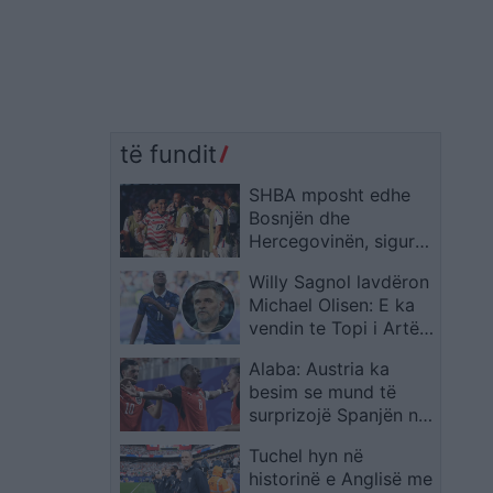
të fundit
SHBA mposht edhe
Bosnjën dhe
Hercegovinën, siguron
kalimin në 1/8 e
Willy Sagnol lavdëron
finales të Kupës së
Michael Olisen: E ka
Botës
vendin te Topi i Artë,
madje mbi Messin dhe
Alaba: Austria ka
Ronaldon
besim se mund të
surprizojë Spanjën në
Kupën e Botës
Tuchel hyn në
historinë e Anglisë me