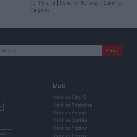
for Finland
|
Esim for Norway
|
Esim for
Belgium
Search
Moti
Moti në Tiranë
Moti në Prishtinë
s
Moti në Shkup
Moti në Durrës
Moti në Prizren
ortale
Moti në Tetovë