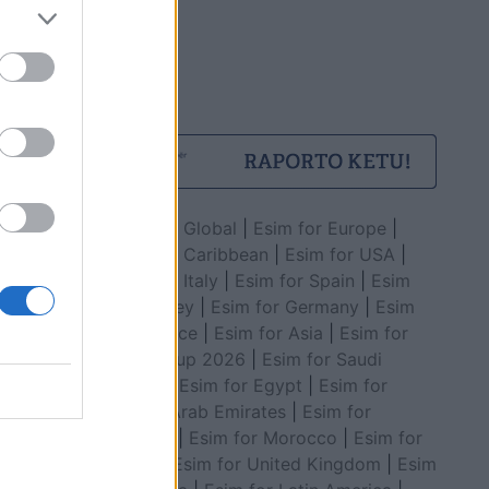
Esim for Global
|
Esim for Europe
|
Esim for Caribbean
|
Esim for USA
|
Esim for Italy
|
Esim for Spain
|
Esim
for Turkey
|
Esim for Germany
|
Esim
for Greece
|
Esim for Asia
|
Esim for
World Cup 2026
|
Esim for Saudi
Arabia
|
Esim for Egypt
|
Esim for
United Arab Emirates
|
Esim for
Balkans
|
Esim for Morocco
|
Esim for
China
|
Esim for United Kingdom
|
Esim