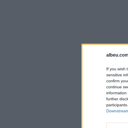
albeu.com
If you wish 
sensitive in
confirm you
continue se
information 
further disc
participants
Downstream 