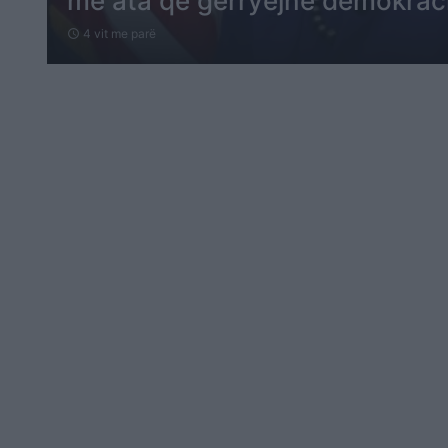
me ata që gërryejnë demokrac
4 vit me parë
schedule