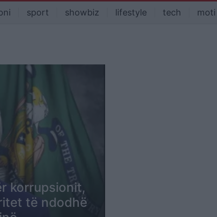
oni
sport
showbiz
lifestyle
tech
moti
r korrupsionit,
pritet të ndodhë