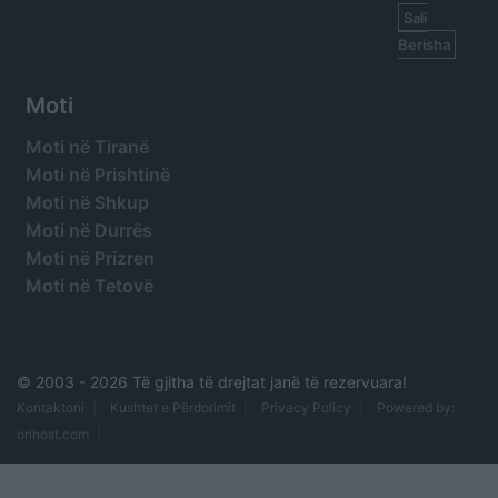
Sali
Berisha
Moti
Moti në Tiranë
Moti në Prishtinë
Moti në Shkup
Moti në Durrës
Moti në Prizren
Moti në Tetovë
© 2003 -
2026 Të gjitha të drejtat janë të rezervuara!
Kontaktoni
Kushtet e Përdorimit
Privacy Policy
Powered by:
orihost.com