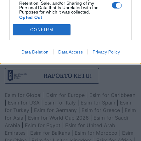
Retention, Sale, and/or Sharing of my
Personal Data that Is Unrelated with the
Purposes for which it was collected.
Opted Out
CONFIRM
Data Deletion
Data Access
Privacy Policy
Esim for Global
|
Esim for Europe
|
Esim for Caribbean
|
Esim for USA
|
Esim for Italy
|
Esim for Spain
|
Esim
for Turkey
|
Esim for Germany
|
Esim for Greece
|
Esim
for Asia
|
Esim for World Cup 2026
|
Esim for Saudi
Arabia
|
Esim for Egypt
|
Esim for United Arab
Emirates
|
Esim for Balkans
|
Esim for Morocco
|
Esim
for China
|
Esim for United Kingdom
|
Esim for Africa
|