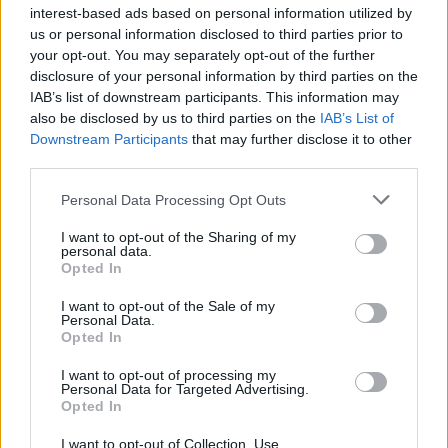
interest-based ads based on personal information utilized by
Italia u kërkon partive në
us or personal information disclosed to third parties prior to
Kosovë dialog dhe
your opt-out. You may separately opt-out of the further
bashkëpunim për krijimin e
disclosure of your personal information by third parties on the
institucioneve
IAB’s list of downstream participants. This information may
also be disclosed by us to third parties on the
IAB’s List of
Downstream Participants
that may further disclose it to other
Vala e të nxehtit ekstrem,
third parties.
Hungaria fik ndriçimin
dekorativ të monumenteve
Personal Data Processing Opt Outs
kryesore në Budapest për të
kursyer energji
I want to opt-out of the Sharing of my
personal data.
Itali, alarm i kuq në 27 qytete
Opted In
për shkak të vapës ekstreme;
I want to opt-out of the Sale of my
zgjatet orari i vizitave në
Personal Data.
monumente
Opted In
I want to opt-out of processing my
Personal Data for Targeted Advertising.
Opted In
I want to opt-out of Collection, Use,