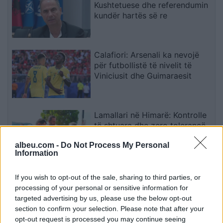
Kushtetuese dhe referendumin
kundër hartës së re
Calafiori: Arsenali ka nevojë
për futbollistë të nivelit të
Viniciusit dhe Guimaraesit
Lamallari në Himarë: Kontrolle
të shtuara dhe zero tolerancë
për shkeljet gjatë sezonit
albeu.com -
Do Not Process My Personal
turistik
Information
Mickoski: Fuqia blerëse në
If you wish to opt-out of the sale, sharing to third parties, or
Maqedoni tejkalon atë të të
processing of your personal or sensitive information for
gjitha vendeve të rajonit
targeted advertising by us, please use the below opt-out
section to confirm your selection. Please note that after your
opt-out request is processed you may continue seeing