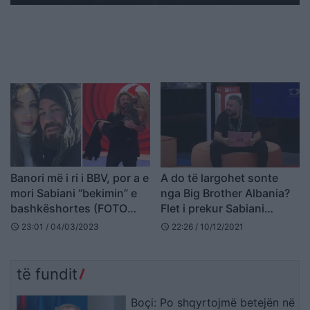
Banori më i ri i BBV, por a e
A do të largohet sonte
mori Sabiani “bekimin” e
nga Big Brother Albania?
bashkëshortes (FOTO
Flet i prekur Sabiani
LAJM)
(VIDEO)
23:01 / 04/03/2023
22:26 / 10/12/2021
schedule
schedule
të fundit
Boçi: Po shqyrtojmë betejën në