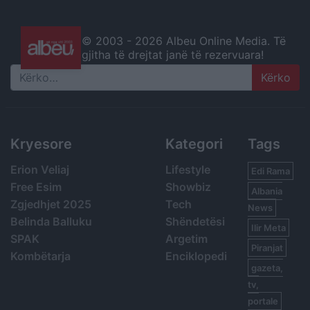
© 2003 -
2026 Albeu Online Media. Të
gjitha të drejtat janë të rezervuara!
Search
Kryesore
Kategori
Tags
Erion Veliaj
Lifestyle
Edi Rama
Free Esim
Showbiz
Albania
Zgjedhjet 2025
Tech
News
Belinda Balluku
Shëndetësi
Ilir Meta
SPAK
Argetim
Piranjat
Kombëtarja
Enciklopedi
gazeta,
tv,
portale