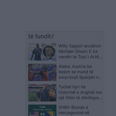
të fundit
Willy Sagnol lavdëron
Michael Olisen: E ka
vendin te Topi i Artë,
madje mbi Messin dhe
Alaba: Austria ka
Ronaldon
besim se mund të
surprizojë Spanjën në
Kupën e Botës
Tuchel hyn në
historinë e Anglisë me
një fillim të shkëlqyer
si përzgjedhës
SHBA-Bosnje e
Hercegovinë në