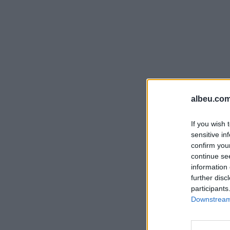
albeu.com
If you wish 
sensitive in
confirm you
continue se
information 
further disc
participants
Downstream 