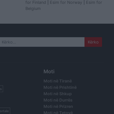
for Finland
|
Esim for Norway
|
Esim for
Belgium
Search
Moti
Moti në Tiranë
Moti në Prishtinë
s
Moti në Shkup
Moti në Durrës
Moti në Prizren
ortale
Moti në Tetovë