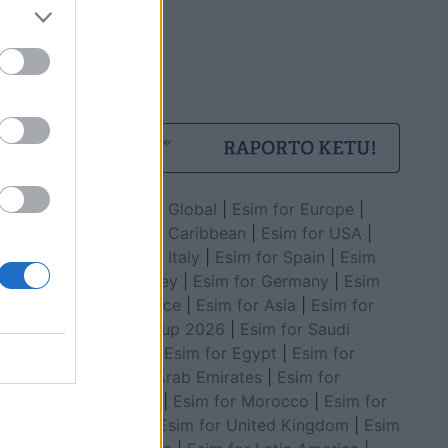
Esim for Global
|
Esim for Europe
|
Esim for Caribbean
|
Esim for USA
|
Esim for Italy
|
Esim for Spain
|
Esim
for Turkey
|
Esim for Germany
|
Esim
for Greece
|
Esim for Asia
|
Esim for
World Cup 2026
|
Esim for Saudi
Arabia
|
Esim for Egypt
|
Esim for
United Arab Emirates
|
Esim for
Balkans
|
Esim for Morocco
|
Esim for
China
|
Esim for United Kingdom
|
Esim