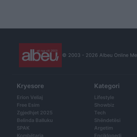
© 2003 -
2026 Albeu Online Medi
Kryesore
Kategori
Erion Veliaj
Lifestyle
Free Esim
Showbiz
Zgjedhjet 2025
Tech
Belinda Balluku
Shëndetësi
SPAK
Argetim
Kombëtarja
Enciklopedi