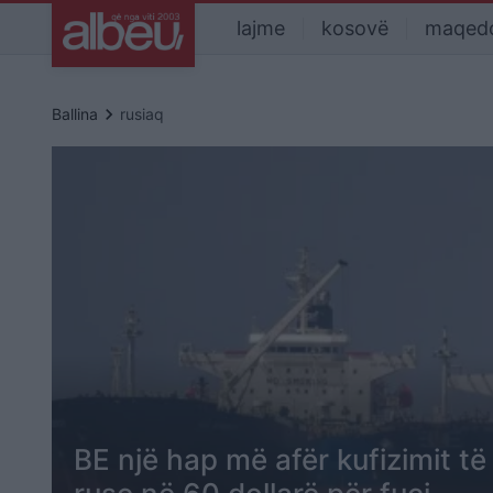
lajme
kosovë
maqed
keyboard_arrow_right
Ballina
rusiaq
BE një hap më afër kufizimit të