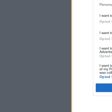
Persona
I want t
Opted 
I want t
Opted 
I want 
Advertis
Opted 
I want t
of my P
was col
Opted 