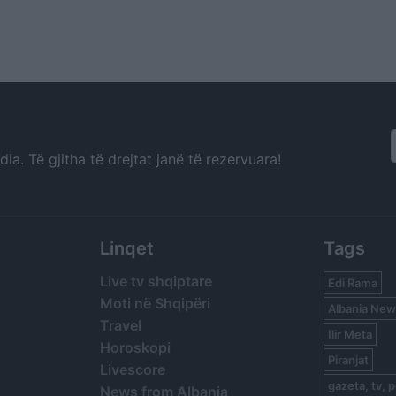
a. Të gjitha të drejtat janë të rezervuara!
Linqet
Tags
Live tv shqiptare
Edi Rama
Moti në Shqipëri
Albania New
Travel
Ilir Meta
Horoskopi
Piranjat
Livescore
gazeta, tv, p
News from Albania