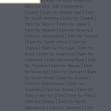
for Africa
|
Esim for Latin America
|
Esim for GCC Gulf Cooperation
Council
|
Esim for Middle East
|
Esim
for South America
|
Esim for Canada
|
Esim for Mexico
|
Esim for Japan
|
Esim for Albania
|
Esim for Kosovo
|
Esim for Switzerland
|
Esim for Tunisia
|
Esim for South Africa
|
Esim for
Algeria
|
Esim for Portugal
|
Esim for
Brazil
|
Esim for Argentina
|
Esim for
Colombia
|
Esim for Hong Kong
|
Esim
for Thailand
|
Esim for Macau
|
Esim
for Malaysia
|
Esim for Vietnam
|
Esim
for South Korea
|
Esim for Austria
|
Esim for Netherlands
|
Esim for
Australia
|
Esim for Russia
|
Esim for
India
|
Esim for Chile
|
Esim for Peru
|
Esim for Poland
|
Esim for North
Macedonia
|
Esim for Sweden
|
Esim