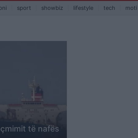
oni
sport
showbiz
lifestyle
tech
moti
 çmimit të nafës