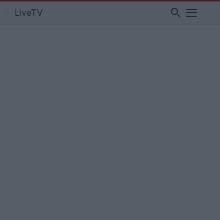
search
LiveTV