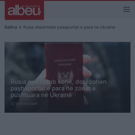
keyboard_arrow_right
Ballina
Rusia shperndan pasaportat e para ne Ukraine
Rusia nuk humb kohë, dorëzohen
pashaportat e para në zonat e
pushtuara në Ukrainë
4 vit me parë
schedule