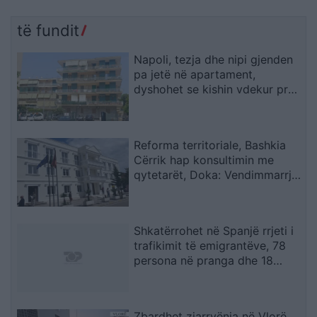
të fundit
Napoli, tezja dhe nipi gjenden
pa jetë në apartament,
dyshohet se kishin vdekur prej
disa ditësh
Reforma territoriale, Bashkia
Cërrik hap konsultimin me
qytetarët, Doka: Vendimmarrja
të udhëhiqet nga nevojat e
komunitetit
Shkatërrohet në Spanjë rrjeti i
trafikimit të emigrantëve, 78
persona në pranga dhe 18
skafe të sekuestruara
Zbardhet zjarrvënia në Vlorë,