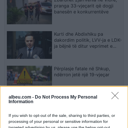
pranga 33-vjeçarit që dogji
banesën e konkurrentëve
Kurti dhe Abdixhiku pa
dakordim politik, LVV-ja e LDK-
ja bëjnë të ditur veprimet e
radhës
Përplasje fatale në Shkup,
ndërron jetë një 19-vjeçar
albeu.com -
Do Not Process My Personal
Information
Po përpiqen të na bëjnë
budallenj”, Morientes kritikon
Real Madridin për çështjen
If you wish to opt-out of the sale, sharing to third parties, or
Rodri
processing of your personal or sensitive information for
targeted advertising by us, please use the below opt-out