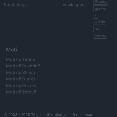
Piranjat
Kombëtarja
Enciklopedi
gazeta,
tv,
portale
Sali
Berisha
Moti
Moti në Tiranë
Moti në Prishtinë
Moti në Shkup
Moti në Durrës
Moti në Prizren
Moti në Tetovë
© 2003 -
2026 Të gjitha të drejtat janë të rezervuara!