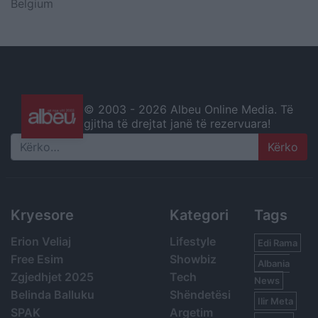
Belgium
© 2003 -
2026 Albeu Online Media. Të
gjitha të drejtat janë të rezervuara!
Search
Kryesore
Kategori
Tags
Erion Veliaj
Lifestyle
Edi Rama
Free Esim
Showbiz
Albania
Zgjedhjet 2025
Tech
News
Belinda Balluku
Shëndetësi
Ilir Meta
SPAK
Argetim