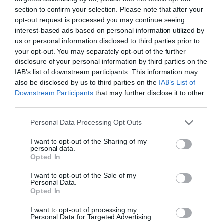
section to confirm your selection. Please note that after your
opt-out request is processed you may continue seeing
interest-based ads based on personal information utilized by
us or personal information disclosed to third parties prior to
your opt-out. You may separately opt-out of the further
disclosure of your personal information by third parties on the
IAB’s list of downstream participants. This information may
also be disclosed by us to third parties on the
IAB’s List of
Downstream Participants
that may further disclose it to other
third parties.
Personal Data Processing Opt Outs
I want to opt-out of the Sharing of my
personal data.
Opted In
I want to opt-out of the Sale of my
Personal Data.
Opted In
Esim for Global
|
Esim for Europe
|
Esim for Caribbean
|
Esim for USA
|
Esim for Italy
|
Esim for Spain
|
Esim
I want to opt-out of processing my
Personal Data for Targeted Advertising.
for Turkey
|
Esim for Germany
|
Esim for Greece
|
Esim