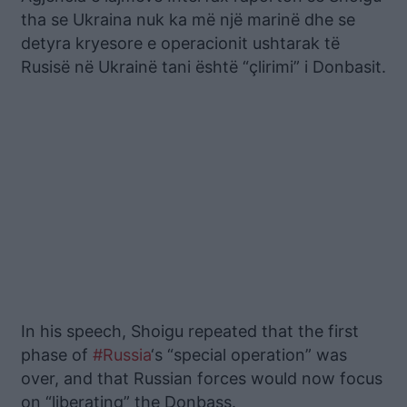
tha se Ukraina nuk ka më një marinë dhe se
detyra kryesore e operacionit ushtarak të
Rusisë në Ukrainë tani është “çlirimi” i Donbasit.
In his speech, Shoigu repeated that the first
phase of
#Russia
‘s “special operation” was
over, and that Russian forces would now focus
on “liberating” the Donbass.