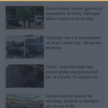
Zubin Potoku zbulon gjurmë të
mundshme të luftës, Fehlinger
kërkon hetim të plotë dhe
presion ndaj Serbisë
Përplasje mes tre automjetesh
në aksin Lezhë-Laç, një person
lëndohet
Turisti i huaj kërkohet nga
policia greke pas propozimit
për të miturën 10-vjeçare në
Kretë
Opozita kërkoi seancë në
mbrëmje, Kuvendi e vazhdon
sot në ora 11:00