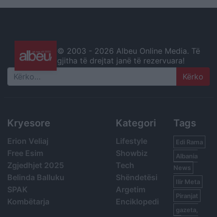
© 2003 -
2026 Albeu Online Media. Të
gjitha të drejtat janë të rezervuara!
Search
Kryesore
Kategori
Tags
Erion Veliaj
Lifestyle
Edi Rama
Free Esim
Showbiz
Albania
Zgjedhjet 2025
Tech
News
Belinda Balluku
Shëndetësi
Ilir Meta
SPAK
Argetim
Piranjat
Kombëtarja
Enciklopedi
gazeta,