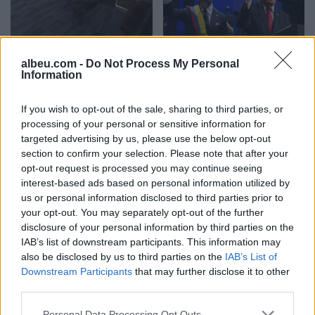
albeu.com -
Do Not Process My Personal
Turisti i huaj kërkohet nga
SHBA planifikon paketë
Information
policia greke pas
prej 1 miliard dollarësh për
propozimit për të miturën
Kolumbinë pas zgjedhjes
If you wish to opt-out of the sale, sharing to third parties, or
10-vjeçare në Kretë
së Abelardo de la
processing of your personal or sensitive information for
Esprielës
targeted advertising by us, please use the below opt-out
section to confirm your selection. Please note that after your
opt-out request is processed you may continue seeing
interest-based ads based on personal information utilized by
us or personal information disclosed to third parties prior to
your opt-out. You may separately opt-out of the further
disclosure of your personal information by third parties on the
Zelensky në Beograd për
Video/ Kamioni e përplas
IAB’s list of downstream participants. This information may
takimin me Vuçiçin: Kievi
dhe e tërheq zvarrë 12-
also be disclosed by us to third parties on the
IAB’s List of
synon ta largojë Serbinë
vjeçarin që po kthehej nga
Downstream Participants
that may further disclose it to other
nga kampi rus
shkolla, i mituri shpëton
third parties.
mrekullisht
Personal Data Processing Opt Outs