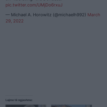
pic.twitter.com/UMjDo6rxuJ
— Michael A. Horowitz (@michaelh992)
March
29, 2022
Lajme të ngjashme: