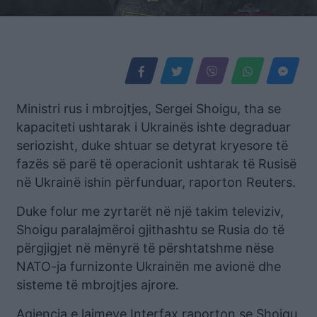
Ministri rus i mbrojtjes, Sergei Shoigu, tha se
kapaciteti ushtarak i Ukrainës ishte degraduar
seriozisht, duke shtuar se detyrat kryesore të
fazës së parë të operacionit ushtarak të Rusisë
në Ukrainë ishin përfunduar, raporton Reuters.
Duke folur me zyrtarët në një takim televiziv,
Shoigu paralajmëroi gjithashtu se Rusia do të
përgjigjet në mënyrë të përshtatshme nëse
NATO-ja furnizonte Ukrainën me avionë dhe
sisteme të mbrojtjes ajrore.
Agjencia e lajmeve Interfax raporton se Shoigu