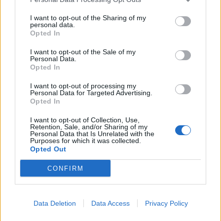
I want to opt-out of the Sharing of my
personal data.
Opted In
I want to opt-out of the Sale of my
SHBA: Bisedimet Oman-
Përplasje për emigrantët
Personal Data.
Opted In
Iran po avancojnë,
në Ceuta, Spanja rikthen
marrëveshja për lundrimin
kontrollet kufitare ndaj
I want to opt-out of processing my
në Hormuz pritet së
udhëtarëve nga Italia
Personal Data for Targeted Advertising.
shpejti
Opted In
I want to opt-out of Collection, Use,
Retention, Sale, and/or Sharing of my
Personal Data that Is Unrelated with the
Purposes for which it was collected.
Opted Out
CONFIRM
Goditjet ruse me dronë
Tre persona plagosen me
dhe bomba në Ukrainë
thikë në Tanvald të
lënë dy të vdekur dhe
Republikës Çeke,
gjashtë të plagosur
arrestohet autori
Data Deletion
Data Access
Privacy Policy
të fundit