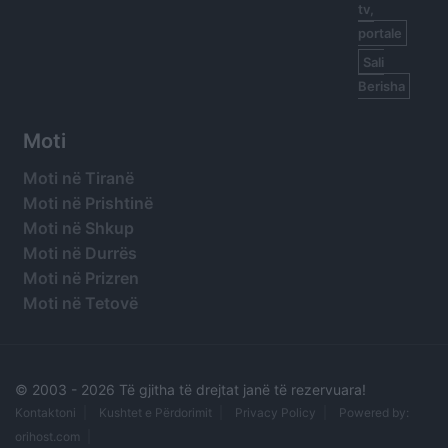
tv,
portale
Sali
Berisha
Moti
Moti në Tiranë
Moti në Prishtinë
Moti në Shkup
Moti në Durrës
Moti në Prizren
Moti në Tetovë
© 2003 -
2026 Të gjitha të drejtat janë të rezervuara!
Kontaktoni
Kushtet e Përdorimit
Privacy Policy
Powered by:
orihost.com