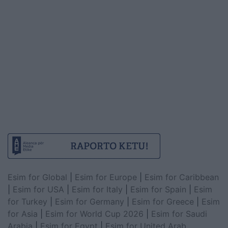
Esim for Global
|
Esim for Europe
|
Esim for Caribbean
|
Esim for USA
|
Esim for Italy
|
Esim for Spain
|
Esim
for Turkey
|
Esim for Germany
|
Esim for Greece
|
Esim
for Asia
|
Esim for World Cup 2026
|
Esim for Saudi
Arabia
|
Esim for Egypt
|
Esim for United Arab