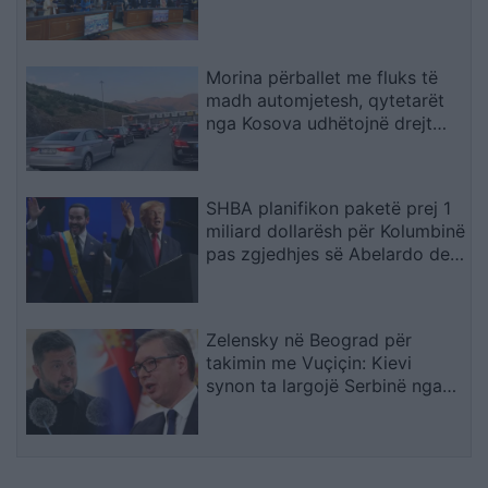
Morina përballet me fluks të
madh automjetesh, qytetarët
nga Kosova udhëtojnë drejt
bregdetit shqiptar
SHBA planifikon paketë prej 1
miliard dollarësh për Kolumbinë
pas zgjedhjes së Abelardo de
la Esprielës
Zelensky në Beograd për
takimin me Vuçiçin: Kievi
synon ta largojë Serbinë nga
kampi rus