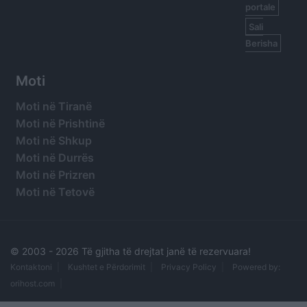
portale
Sali
Berisha
Moti
Moti në Tiranë
Moti në Prishtinë
Moti në Shkup
Moti në Durrës
Moti në Prizren
Moti në Tetovë
© 2003 -
2026 Të gjitha të drejtat janë të rezervuara!
Kontaktoni
Kushtet e Përdorimit
Privacy Policy
Powered by:
orihost.com