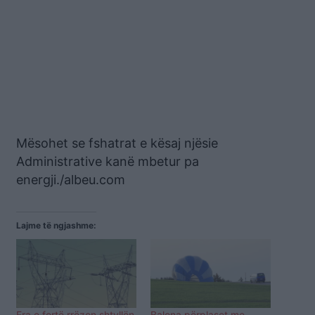
Mësohet se fshatrat e kësaj njësie
Administrative kanë mbetur pa
energji./albeu.com
Lajme të ngjashme:
Era e fortë rrëzon shtyllën
Balona përplaset me