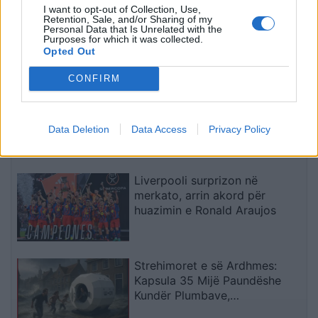
I want to opt-out of Collection, Use,
Real Madridi shqyrton tre yje
Retention, Sale, and/or Sharing of my
Personal Data that Is Unrelated with the
të mesfushës pas dështimit me
Purposes for which it was collected.
Rodrin
Opted Out
CONFIRM
Horoskopi 8 Gusht 2026/
Çfarë kanë rezervuar yjet për
Data Deletion
Data Access
Privacy Policy
secilën shenjë?
Liverpooli surprizon në
merkato, arrin akord për
huazimin e Ronald Araujos
Strehimoret e së Ardhmes:
Kapsula 35 Mijë Paundëshe
Kundër Plumbave,
Shpërthimeve dhe Fatkeqësive