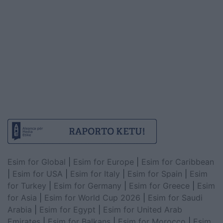
Esim for Global
|
Esim for Europe
|
Esim for Caribbean
|
Esim for USA
|
Esim for Italy
|
Esim for Spain
|
Esim
for Turkey
|
Esim for Germany
|
Esim for Greece
|
Esim
for Asia
|
Esim for World Cup 2026
|
Esim for Saudi
Arabia
|
Esim for Egypt
|
Esim for United Arab
Emirates
|
Esim for Balkans
|
Esim for Morocco
|
Esim