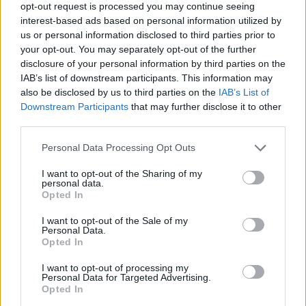
opt-out request is processed you may continue seeing
interest-based ads based on personal information utilized by
us or personal information disclosed to third parties prior to
your opt-out. You may separately opt-out of the further
disclosure of your personal information by third parties on the
Përfundon protesta e 69-
Flakët përfshijnë një
IAB’s list of downstream participants. This information may
të kundër kryeministrit,
banesë në Shkodër,
also be disclosed by us to third parties on the
IAB’s List of
thirrje për burgosjen e
zjarrfikësit vënë situatën
Downstream Participants
that may further disclose it to other
Ramës dhe Berishës:
nën kontroll
third parties.
“Nesër do të jemi më
Personal Data Processing Opt Outs
shumë, nuk ndalemi”
I want to opt-out of the Sharing of my
personal data.
Opted In
I want to opt-out of the Sale of my
Përplasje për emigrantët
Dita e 69-të e protestës,
Personal Data.
Opted In
në Ceuta, Spanja rikthen
qytetarët marshojnë
kontrollet kufitare ndaj
nëpër Tiranë
I want to opt-out of processing my
udhëtarëve nga Italia
Personal Data for Targeted Advertising.
Opted In
të fundit