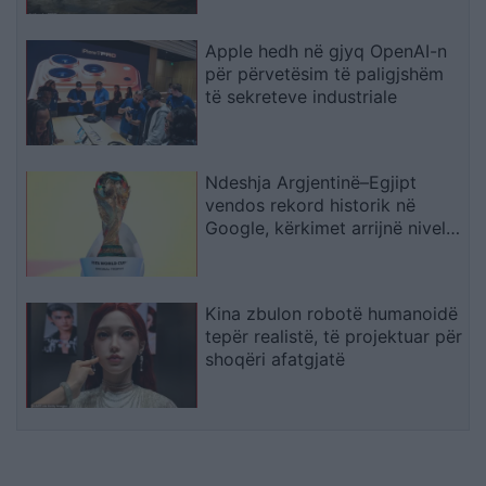
Natyrore
Apple hedh në gjyq OpenAI-n
për përvetësim të paligjshëm
të sekreteve industriale
Ndeshja Argjentinë–Egjipt
vendos rekord historik në
Google, kërkimet arrijnë nivele
të papara
Kina zbulon robotë humanoidë
tepër realistë, të projektuar për
shoqëri afatgjatë