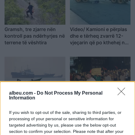
Gramsh, tre zjarre nën
Video/ Kamioni e përplas
kontroll pas ndërhyrjes në
dhe e tërheq zvarrë 12-
terrene të vështira
vjeçarin që po kthehej nga
shkolla, i mituri shpëton
mrekullisht
albeu.com -
Do Not Process My Personal
Information
SHBA: Bisedimet Oman-
Dita e tetë e protestës në
Iran po avancojnë,
Divjakë, banorët
marrëveshja për lundrimin
refuzojnë bashkimin me
If you wish to opt-out of the sale, sharing to third parties, or
në Hormuz pritet së
Lushnjen
processing of your personal or sensitive information for
shpejti
targeted advertising by us, please use the below opt-out
section to confirm your selection. Please note that after your