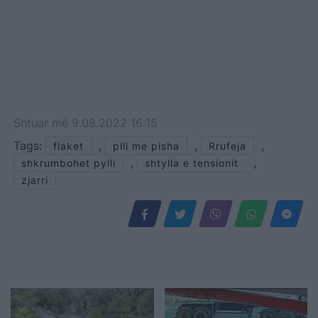
Shtuar
më
9.08.2022 16:15
Tags:
,
,
,
flaket
plli me pisha
Rrufeja
,
,
shkrumbohet pylli
shtylla e tensionit
zjarri