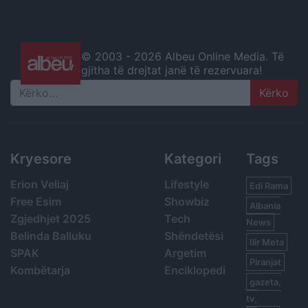
© 2003 -
2026 Albeu Online Media. Të
gjitha të drejtat janë të rezervuara!
Search
Kryesore
Kategori
Tags
Erion Veliaj
Lifestyle
Edi Rama
Free Esim
Showbiz
Albania
Zgjedhjet 2025
Tech
News
Belinda Balluku
Shëndetësi
Ilir Meta
SPAK
Argetim
Piranjat
Kombëtarja
Enciklopedi
gazeta,
tv,