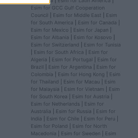
for Africa
|
Esim for Latin America
|
Esim for GCC Gulf Cooperation
Council
|
Esim for Middle East
|
Esim
for South America
|
Esim for Canada
|
Esim for Mexico
|
Esim for Japan
|
Esim for Albania
|
Esim for Kosovo
|
Esim for Switzerland
|
Esim for Tunisia
|
Esim for South Africa
|
Esim for
Algeria
|
Esim for Portugal
|
Esim for
Brazil
|
Esim for Argentina
|
Esim for
Colombia
|
Esim for Hong Kong
|
Esim
for Thailand
|
Esim for Macau
|
Esim
for Malaysia
|
Esim for Vietnam
|
Esim
for South Korea
|
Esim for Austria
|
Esim for Netherlands
|
Esim for
Australia
|
Esim for Russia
|
Esim for
India
|
Esim for Chile
|
Esim for Peru
|
Esim for Poland
|
Esim for North
Macedonia
|
Esim for Sweden
|
Esim