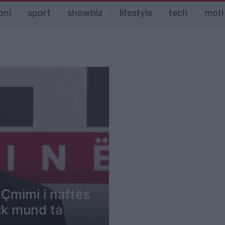
oni
sport
showbiz
lifestyle
tech
moti
 Çmimi i naftës
uk mund ta