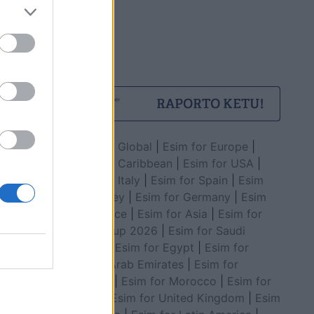
Esim for Global
|
Esim for Europe
|
Esim for Caribbean
|
Esim for USA
|
Esim for Italy
|
Esim for Spain
|
Esim
for Turkey
|
Esim for Germany
|
Esim
for Greece
|
Esim for Asia
|
Esim for
World Cup 2026
|
Esim for Saudi
Arabia
|
Esim for Egypt
|
Esim for
United Arab Emirates
|
Esim for
Balkans
|
Esim for Morocco
|
Esim for
China
|
Esim for United Kingdom
|
Esim