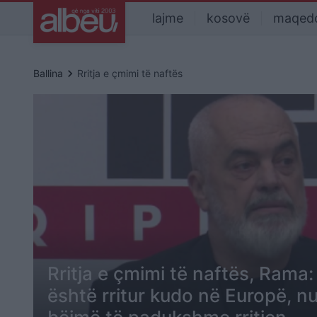
lajme
kosovë
maqed
keyboard_arrow_right
Ballina
Rritja e çmimi të naftës
Rritja e çmimi të naftës, Rama:
është rritur kudo në Europë, n