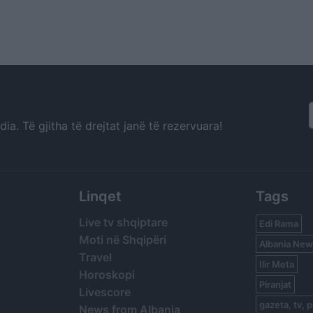
a. Të gjitha të drejtat janë të rezervuara!
Linqet
Tags
Live tv shqiptare
Edi Rama
Moti në Shqipëri
Albania New
Travel
Ilir Meta
Horoskopi
Piranjat
Livescore
gazeta, tv, p
News from Albania