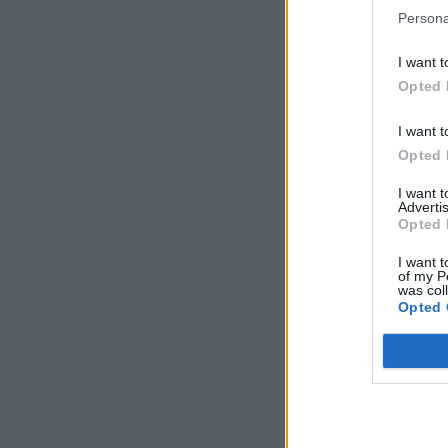
Persona
I want t
Opted 
I want t
Opted 
I want 
Advertis
Opted 
I want t
of my P
was col
Opted 