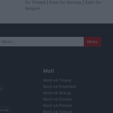
for Finland
|
Esim for Norway
|
Esim for
Belgium
Search
Moti
Moti në Tiranë
Moti në Prishtinë
s
Moti në Shkup
Moti në Durrës
Moti në Prizren
ortale
Moti në Tetovë