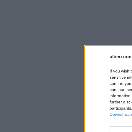
albeu.com
If you wish 
sensitive in
confirm you
continue se
information 
further disc
participants
Downstream 