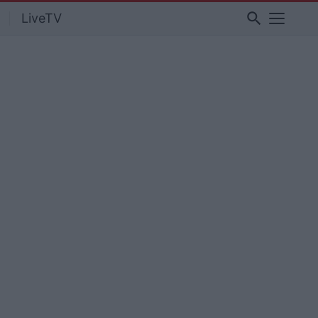
search
LiveTV