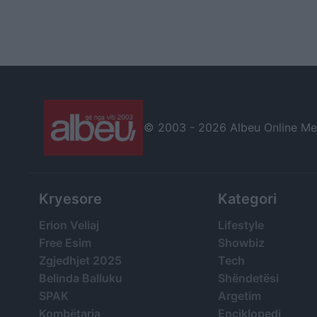
© 2003 -
2026 Albeu Online Medi
Kryesore
Kategori
Erion Veliaj
Lifestyle
Free Esim
Showbiz
Zgjedhjet 2025
Tech
Belinda Balluku
Shëndetësi
SPAK
Argetim
Kombëtarja
Enciklopedi