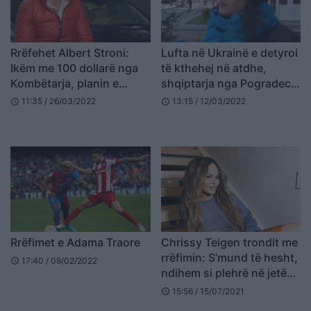
Rrëfehet Albert Stroni:
Lufta në Ukrainë e detyroi
Ikëm me 100 dollarë nga
të kthehej në atdhe,
Kombëtarja, planin e
shqiptarja nga Pogradeci:
thurëm me taksi
Burri është në luftë, unë u
11:35 / 26/03/2022
13:15 / 12/03/2022
schedule
schedule
ktheva
Rrëfimet e Adama Traore
Chrissy Teigen trondit me
rrëfimin: S’mund të hesht,
17:40 / 09/02/2022
schedule
ndihem si plehrë në jetën
reale
15:56 / 15/07/2021
schedule