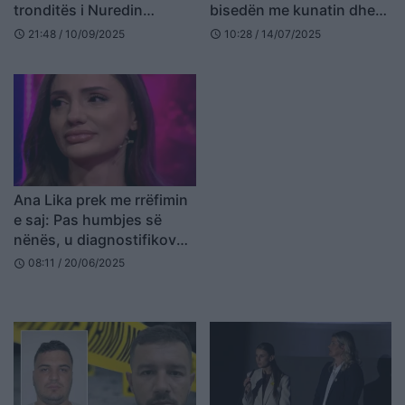
tronditës i Nuredin
bisedën me kunatin dhe
Dumanit: E godita sa leva
sjelljen e tij pas krimit
21:48 / 10/09/2025
10:28 / 14/07/2025
schedule
schedule
më ra nga dora! Shitëm 12
milionë lekë një kg flori
Ana Lika prek me rrëfimin
e saj: Pas humbjes së
nënës, u diagnostifikova
me epilepsi…
08:11 / 20/06/2025
schedule