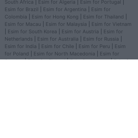
South Africa
|
Esim for Algeria
|
Esim for Portugal
|
Esim for Brazil
|
Esim for Argentina
|
Esim for
Colombia
|
Esim for Hong Kong
|
Esim for Thailand
|
Esim for Macau
|
Esim for Malaysia
|
Esim for Vietnam
|
Esim for South Korea
|
Esim for Austria
|
Esim for
Netherlands
|
Esim for Australia
|
Esim for Russia
|
Esim for India
|
Esim for Chile
|
Esim for Peru
|
Esim
for Poland
|
Esim for North Macedonia
|
Esim for
Sweden
|
Esim for Finland
|
Esim for Norway
|
Esim for
Belgium
© 2003 -
2026 Albeu Online Media. Të
gjitha të drejtat janë të rezervuara!
Search