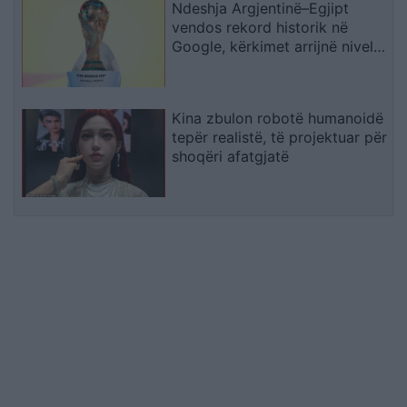
Ndeshja Argjentinë–Egjipt
vendos rekord historik në
Google, kërkimet arrijnë nivele
të papara
Kina zbulon robotë humanoidë
tepër realistë, të projektuar për
shoqëri afatgjatë