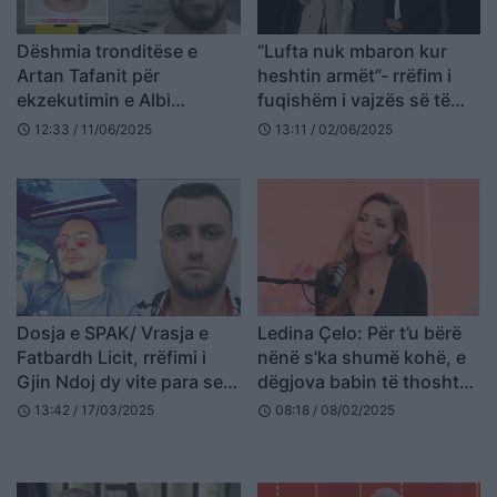
Dëshmia tronditëse e
“Lufta nuk mbaron kur
Artan Tafanit për
heshtin armët”- rrëfim i
ekzekutimin e Albi
fuqishëm i vajzës së të
Bashaliut/ E kam qëlluar 4
mbijetuarës së dhunës
12:33 / 11/06/2025
13:11 / 02/06/2025
schedule
schedule
herë, Laert Haxhiu
seksuale gjatë luftës në
kërkonte…
Kosovë
Dosja e SPAK/ Vrasja e
Ledina Çelo: Për t’u bërë
Fatbardh Licit, rrëfimi i
nënë s’ka shumë kohë, e
Gjin Ndoj dy vite para se
dëgjova babin të thoshte
të vritej: Licët i njoh të
shpresoj që vajzës mos t’i
13:42 / 17/03/2025
08:18 / 08/02/2025
schedule
schedule
gjithë, por isha në Tiranë
ndodhë gjë
kur…