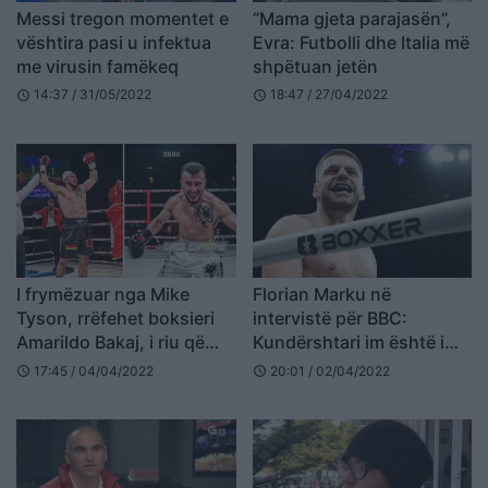
Messi tregon momentet e
“Mama gjeta parajasën”,
vështira pasi u infektua
Evra: Futbolli dhe Italia më
me virusin famëkeq
shpëtuan jetën
14:37 / 31/05/2022
18:47 / 27/04/2022
schedule
schedule
I frymëzuar nga Mike
Florian Marku në
Tyson, rrëfehet boksieri
intervistë për BBC:
Amarildo Bakaj, i riu që
Kundërshtari im është i
sfidon djalin e Arkanit
duhuri për të vazhduar me
17:45 / 04/04/2022
20:01 / 02/04/2022
schedule
schedule
rekordet e mia