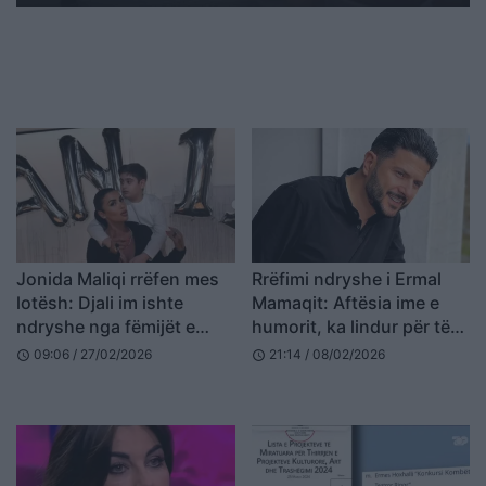
Jonida Maliqi rrëfen mes
Rrëfimi ndryshe i Ermal
lotësh: Djali im ishte
Mamaqit: Aftësia ime e
ndryshe nga fëmijët e
humorit, ka lindur për të
tjerë, doja t’i jepja fund
shuar konfliktet në
09:06 / 27/02/2026
21:14 / 08/02/2026
schedule
schedule
jetës…
familjen time