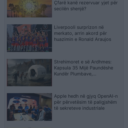
Çfarë kanë rezervuar yjet për
secilën shenjë?
Liverpooli surprizon në
merkato, arrin akord për
huazimin e Ronald Araujos
Strehimoret e së Ardhmes:
Kapsula 35 Mijë Paundëshe
Kundër Plumbave,
Shpërthimeve dhe Fatkeqësive
Natyrore
Apple hedh në gjyq OpenAI-n
për përvetësim të paligjshëm
të sekreteve industriale