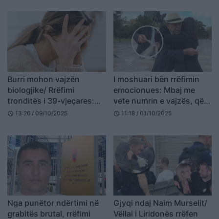
Burri mohon vajzën
I moshuari bën rrëfimin
biologjike/ Rrëfimi
emocionues: Mbaj me
tronditës i 39-vjeçares:
vete numrin e vajzës, që
Vëllai më ka dh*nuar kur
kur të vdes ta njoftojnë
13:26 / 09/10/2025
11:18 / 01/10/2025
schedule
schedule
isha shtatzënë
Nga punëtor ndërtimi në
Gjyqi ndaj Naim Murselit/
grabitës brutal, rrëfimi
Vëllai i Liridonës rrëfen