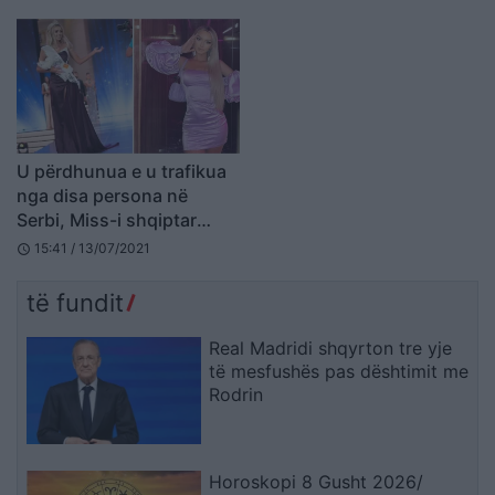
U përdhunua e u trafikua
nga disa persona në
Serbi, Miss-i shqiptar
trondit me rrëfimin (FOTO
15:41 / 13/07/2021
schedule
LAJM)
të fundit
Real Madridi shqyrton tre yje
të mesfushës pas dështimit me
Rodrin
Horoskopi 8 Gusht 2026/