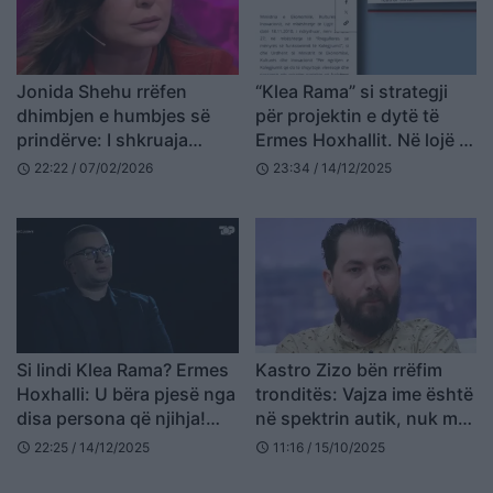
Jonida Shehu rrëfen
“Klea Rama” si strategji
dhimbjen e humbjes së
për projektin e dytë të
prindërve: I shkruaja
Ermes Hoxhallit. Në lojë jo
mamit në telefon nga malli
vetëm Ministria e arsimit,
22:22 / 07/02/2026
23:34 / 14/12/2025
schedule
schedule
ja shifra e përfituar
Si lindi Klea Rama? Ermes
Kastro Zizo bën rrëfim
Hoxhalli: U bëra pjesë nga
tronditës: Vajza ime është
disa persona që njihja!
në spektrin autik, nuk më
Suksesi erdhi nga mbiemri
lejuan ta shihja për 10
22:25 / 14/12/2025
11:16 / 15/10/2025
schedule
schedule
vite…