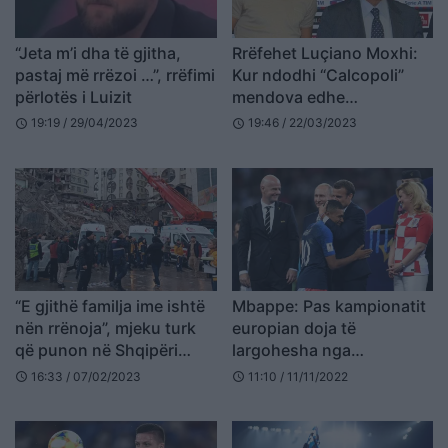
“Jeta m’i dha të gjitha,
Rrëfehet Luçiano Moxhi:
pastaj më rrëzoi …”, rrëfimi
Kur ndodhi “Calcopoli”
përlotës i Luizit
mendova edhe
vetëvrasjen
19:19 / 29/04/2023
19:46 / 22/03/2023
schedule
schedule
“E gjithë familja ime ishtë
Mbappe: Pas kampionatit
nën rrënoja”, mjeku turk
europian doja të
që punon në Shqipëri
largohesha nga
rrëfen momentet e tmerrit
kombëtarja, më quajtën
16:33 / 07/02/2023
11:10 / 11/11/2022
schedule
schedule
majmun