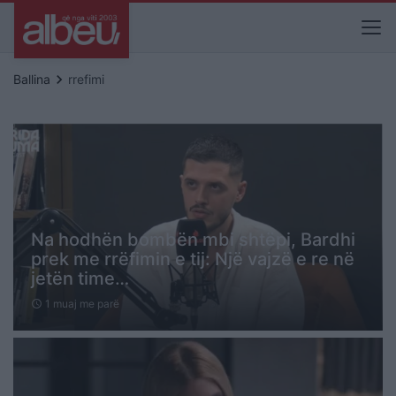
keyboard_arrow_right
Ballina
rrefimi
Na hodhën bombën mbi shtëpi, Bardhi
prek me rrëfimin e tij: Një vajzë e re në
jetën time…
1 muaj me parë
schedule