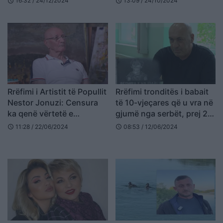
16:32 / 24/12/2024
13:09 / 24/10/2024
schedule
schedule
fëmijët, vajzën e ka
goditur me karikues
telefoni
Rrëfimi i Artistit të Popullit
Rrëfimi tronditës i babait
Nestor Jonuzi: Censura
të 10-vjeçares që u vra në
ka qenë vërtetë e
gjumë nga serbët, prej 25
tmerrshme, por nuk ka
vitesh ajo fle në…
11:28 / 22/06/2024
08:53 / 12/06/2024
schedule
schedule
penguar artistët e vërtetë
që të bëjnë art edhe në
atë kohë