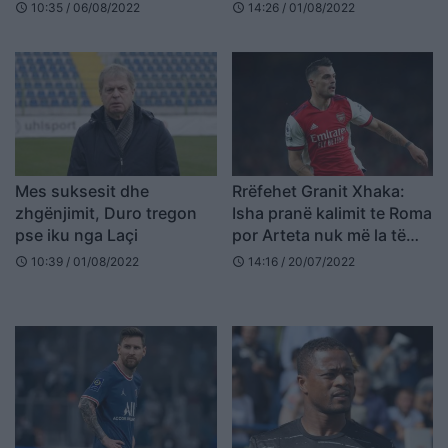
boksin
10:35 / 06/08/2022
14:26 / 01/08/2022
schedule
schedule
Mes suksesit dhe
Rrëfehet Granit Xhaka:
zhgënjimit, Duro tregon
Isha pranë kalimit te Roma
pse iku nga Laçi
por Arteta nuk më la të
largohesha
10:39 / 01/08/2022
14:16 / 20/07/2022
schedule
schedule