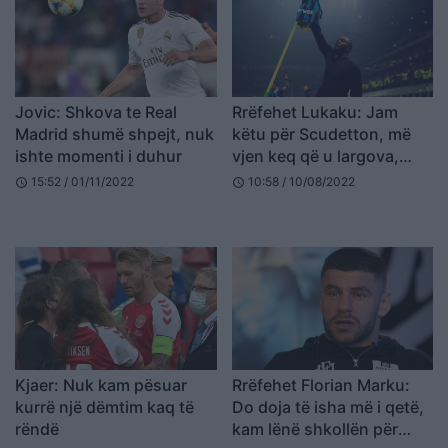
Jovic: Shkova te Real
Rrëfehet Lukaku: Jam
Madrid shumë shpejt, nuk
këtu për Scudetton, më
ishte momenti i duhur
vjen keq që u largova,
tifozëve do u kërkoj falje
15:52 / 01/11/2022
10:58 / 10/08/2022
schedule
schedule
në fushë
Kjaer: Nuk kam pësuar
Rrëfehet Florian Marku:
kurrë një dëmtim kaq të
Do doja të isha më i qetë,
rëndë
kam lënë shkollën për