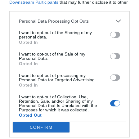
Downstream Participants
that may further disclose it to other
third parties.
Personal Data Processing Opt Outs
I want to opt-out of the Sharing of my
personal data.
Opted In
Rrëfimi prekës i Vesës:
“Qava kur pashë vajzën”,
Djali më vdiq 4 muajsh,
trondit gazetarja: Motra e
I want to opt-out of the Sale of my
Personal Data.
pasi ndërroi jetë u
p*rdhunuesit më tha hiq
Opted In
kërkova infermiereve ta
emrin e vëllait nga lajmi
09:51 / 01/03/2024
22:49 / 26/10/2023
schedule
schedule
përqafoja dhe…
I want to opt-out of processing my
Personal Data for Targeted Advertising.
Opted In
I want to opt-out of Collection, Use,
Retention, Sale, and/or Sharing of my
Personal Data that Is Unrelated with the
Purposes for which it was collected.
Opted Out
CONFIRM
“Kam fjetur me më shumë
A ka plane dhe për një
se 300 burra”, 26-vjeçarja:
fëmijë tjetër? Fevziu