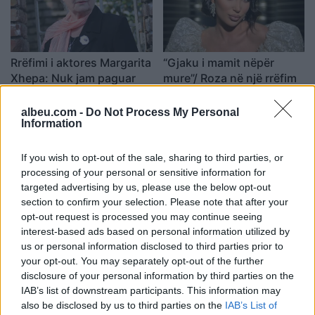
Rrëfimi i aktores Margarita
“Gjaku i mamit nëpër
Xhepa: Nuk jam paguar
mure”/ Roza në një rrëfim
për 32 filmat gjatë
tronditës për fëmijërinë
Komunizmit, merrja vetëm
(VIDEO)
albeu.com -
Do Not Process My Personal
09:46 / 08/04/2024
08:17 / 24/03/2024
schedule
schedule
Information
rrogën e teatrit
If you wish to opt-out of the sale, sharing to third parties, or
processing of your personal or sensitive information for
targeted advertising by us, please use the below opt-out
section to confirm your selection. Please note that after your
opt-out request is processed you may continue seeing
interest-based ads based on personal information utilized by
Rrëfimi i Rudina Dembacaj
Aktorja shqiptare rrëfen
us or personal information disclosed to third parties prior to
për vajzat e
historinë tronditëse të
your opt-out. You may separately opt-out of the further
bashkëshortit: Njëra më
abuzimit të saj dhe të
disclosure of your personal information by third parties on the
fshin lotët, tjetra më mban
bijës: Më ra qielli mbi kokë
IAB’s list of downstream participants. This information may
11:35 / 17/03/2024
11:34 / 15/03/2024
schedule
schedule
dorën…
also be disclosed by us to third parties on the
IAB’s List of