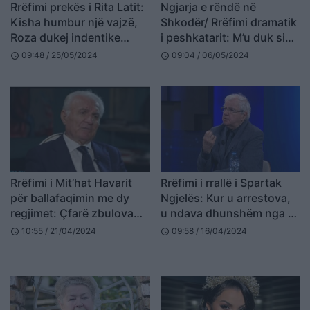
Rrëfimi prekës i Rita Latit:
Ngjarja e rëndë në
Kisha humbur një vajzë,
Shkodër/ Rrëfimi dramatik
Roza dukej indentike…
i peshkatarit: M’u duk si
kukull, u shokova kur
09:48 / 25/05/2024
09:04 / 06/05/2024
schedule
schedule
pashë trupin e vajzës…
Rrëfimi i Mit’hat Havarit
Rrëfimi i rrallë i Spartak
për ballafaqimin me dy
Ngjelës: Kur u arrestova,
regjimet: Çfarë zbulova
u ndava dhunshëm nga e
nga dosja e Sigurimit dhe
dashura…
10:55 / 21/04/2024
09:58 / 16/04/2024
schedule
schedule
përballja me drejtuesin
komunist pas ‘90