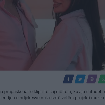
prapaskenat e klipit të saj më të ri, ku ajo shfaqet 
ëmendjen e ndjekësve nuk është vetëm projekti muziko