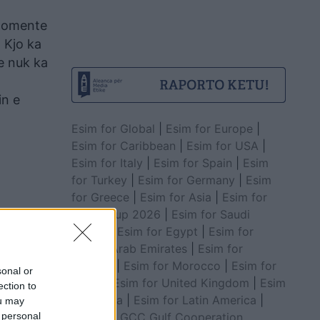
 momente
 Kjo ka
e nuk ka
in e
Esim for Global
|
Esim for Europe
|
Esim for Caribbean
|
Esim for USA
|
Esim for Italy
|
Esim for Spain
|
Esim
for Turkey
|
Esim for Germany
|
Esim
for Greece
|
Esim for Asia
|
Esim for
World Cup 2026
|
Esim for Saudi
Arabia
|
Esim for Egypt
|
Esim for
United Arab Emirates
|
Esim for
Balkans
|
Esim for Morocco
|
Esim for
sonal or
China
|
Esim for United Kingdom
|
Esim
ection to
for Africa
|
Esim for Latin America
|
ou may
 personal
Esim for GCC Gulf Cooperation