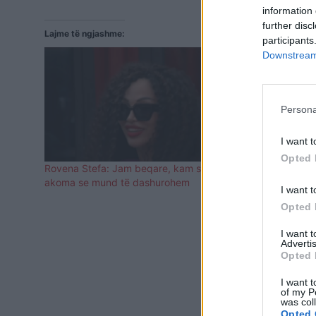
information 
further disc
Lajme të ngjashme:
participants
Downstream 
Persona
I want t
Opted 
Rovena Stefa: Jam beqare, kam shpresa
VIDEO/ Përp
akoma se mund të dashurohem
përmend Atil
I want t
Drenushës
Opted 
I want 
Advertis
Opted 
I want t
of my P
was col
Opted 