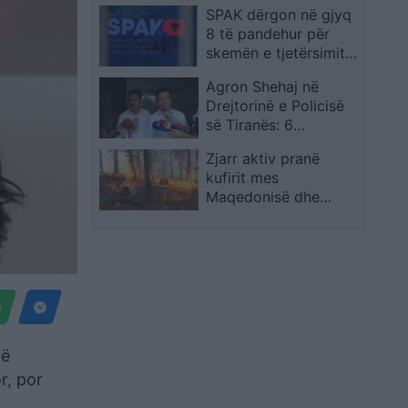
SPAK dërgon në gjyq
protestuesve, të
8 të pandehur për
arrestuarit të lirohen
skemën e tjetërsimit
menjëherë
të pronave në
Agron Shehaj në
bregdetin e Durrësit
Drejtorinë e Policisë
së Tiranës: 6
protestues janë
Zjarr aktiv pranë
shoqëruar
kufirit mes
Maqedonisë dhe
Greqisë në zonën e
Dojranit
në
r, por