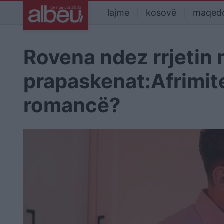
lajme
kosovë
maqed
Rovena ndez rrjetin
prapaskenat:Afrimite
romancë?