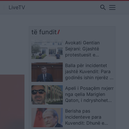
search
LiveTV
të fundit
Avokati Gentian
Sejrani: Gjashtë
protestuesit e
shoqëruar po mbahen
Balla për incidentet
në Komisariatin Nr.1
jashtë Kuvendit: Para
pa akuza dhe pa
godinës ishin njerëz të
qasje te avokatët
Shehajt, Qorit dhe
Apeli i Posaçëm nxjerr
Lapajt, jo protestuesit
nga qelia Mariglen
e vërtetë
Qaton, i ndryshohet
masa në arrest
Berisha pas
shtëpie
incidenteve para
Kuvendit: Dhunë e
papranueshme ndaj