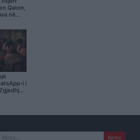
 nxjerr
len Qaton,
asa në
një
tsApp-i i
Zgjedhjet
janë
 cilëson
e”