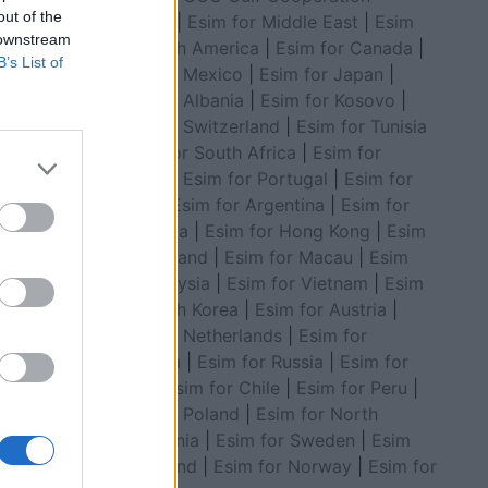
out of the
Council
|
Esim for Middle East
|
Esim
 downstream
for South America
|
Esim for Canada
|
B’s List of
Esim for Mexico
|
Esim for Japan
|
Esim for Albania
|
Esim for Kosovo
|
Esim for Switzerland
|
Esim for Tunisia
|
Esim for South Africa
|
Esim for
Algeria
|
Esim for Portugal
|
Esim for
Brazil
|
Esim for Argentina
|
Esim for
Colombia
|
Esim for Hong Kong
|
Esim
for Thailand
|
Esim for Macau
|
Esim
n banore
for Malaysia
|
Esim for Vietnam
|
Esim
for South Korea
|
Esim for Austria
|
Esim for Netherlands
|
Esim for
Australia
|
Esim for Russia
|
Esim for
India
|
Esim for Chile
|
Esim for Peru
|
Esim for Poland
|
Esim for North
Macedonia
|
Esim for Sweden
|
Esim
for Finland
|
Esim for Norway
|
Esim for