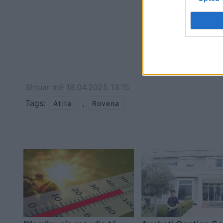
Shtuar
më
18.04.2025 13:15
Tags:
,
Atilla
Rovena