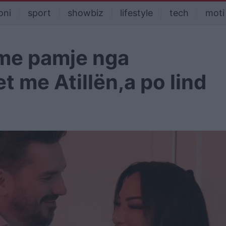
oni
sport
showbiz
lifestyle
tech
moti
 me pamje nga
t me Atillën,a po lind