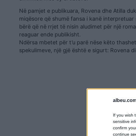
Në pamjet e publikuara, Rovena dhe Atilla d
miqësore që shumë fansa i kanë interpretuar 
bërë që në rrjet të nisin aludimet për një ro
reaguar ende publikisht.
Ndërsa mbetet për t’u parë nëse këto thash
spekulimeve, një gjë është e sigurt: Rovena d
albeu.com
If you wish 
sensitive in
confirm you
continue se