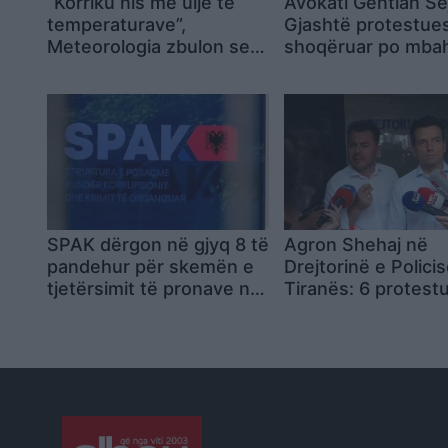
“Korriku nis me ulje të
Avokati Gentian Sej
temperaturave”,
Gjashtë protestues
Meteorologia zbulon se
shoqëruar po mba
kur vjen vala tjetër e të
Komisariatin Nr.1 p
nxehtit
akuza dhe pa qasje
avokatët
SPAK dërgon në gjyq 8 të
Agron Shehaj në
pandehur për skemën e
Drejtorinë e Polici
tjetërsimit të pronave në
Tiranës: 6 protest
bregdetin e Durrësit
janë shoqëruar