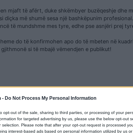
uken mjaft të afërt, duke shkëmbyer buzëqeshje dhe
si diçka më shumë sesa një bashkëpunim profesional.
mancë të mundshme mes tyre, edhe pse asnjëri prej tyr
etheme do të konfirmohen apo do të mbeten në kuadr
i gjithmonë si të mbajë vëmendjen e publikut!
 -
Do Not Process My Personal Information
to opt-out of the sale, sharing to third parties, or processing of your per
formation for targeted advertising by us, please use the below opt-out s
r selection. Please note that after your opt-out request is processed y
eing interest-based ads based on personal information utilized by us or