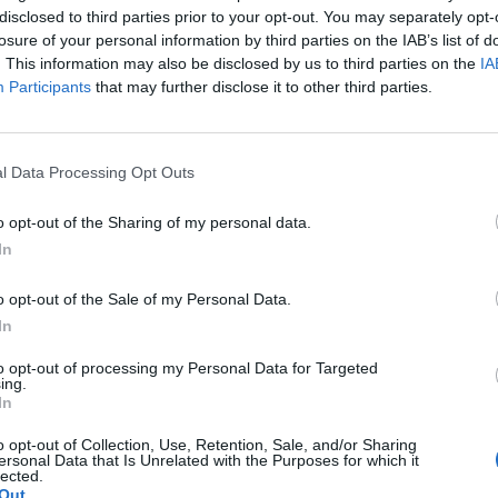
disclosed to third parties prior to your opt-out. You may separately opt-
losure of your personal information by third parties on the IAB’s list of
. This information may also be disclosed by us to third parties on the
IA
Participants
that may further disclose it to other third parties.
l Data Processing Opt Outs
o opt-out of the Sharing of my personal data.
In
lasje me Rovenën, Rezi ia
Pas debatit me Drenushën, ja cilë
la-n: E bëre shok ish-burrin e
mbështet Atilla
o opt-out of the Sale of my Personal Data.
In
to opt-out of processing my Personal Data for Targeted
ing.
In
o opt-out of Collection, Use, Retention, Sale, and/or Sharing
ersonal Data that Is Unrelated with the Purposes for which it
lected.
Out