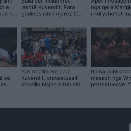
rani:
Balla për incidentet
Apeli i Posaçëm
it e
jashtë Kuvendit: Para
nga qelia Marig
hen në
godinës ishin njerëz të
i ndryshohet m
a
Shehajt, Qorit dhe Lapajt,
arrest shtëpie
 te
jo protestuesit e vërtetë
Pas ndalimeve para
Rama publikon 
së së
Kuvendit, protestuesit
mesazh nga Wha
ues
shpallin nisjen e tubimit
protestuesve: “
të paralajmëruar për orën
e parakohshme 
19:00
kurth”, ndërsa e
si “ondrra n’bez