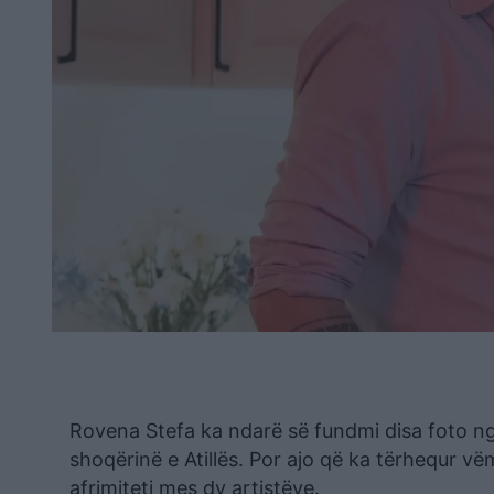
Rovena Stefa ka ndarë së fundmi disa foto nga 
shoqërinë e Atillës. Por ajo që ka tërhequr v
afrimiteti mes dy artistëve.