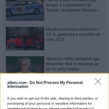
dosjen e inceneratorit të
Tiranës, arrestohet Renardo
Nallbani në Palasë
Mazda konfirmon rikthimin e
CX-3, gjenerata e re pritet në
vitin 2027
Valverde rrëfen befasinë nga
Mourinho: Nuk e mendoja se
do të ishte kështu
albeu.com -
Do Not Process My Personal
Information
Arrestohet 73-vjeçari në Krujë,
ndezi zjarr për të djegur barin
dhe flakët u përhapën drejt
If you wish to opt-out of the sale, sharing to third parties, or
malit
processing of your personal or sensitive information for
targeted advertising by us, please use the below opt-out