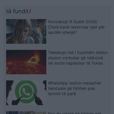
të fundit
Horoskopi 9 Gusht 2026/
Çfarë kanë rezervuar yjet për
secilën shenjë?
Teleskopi më i fuqishëm diellor
zbulon vorbullat që ndikojnë
në motin hapësinor të Tokës
WhatsApp teston mesazhet
tekstuale që fshihen pas
leximit të parë
Pas dy vitesh në kërkim për