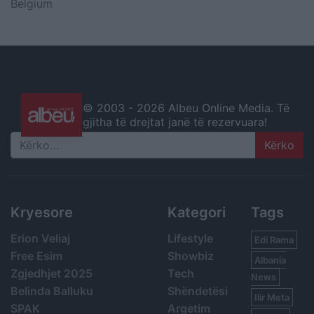
Belgium
© 2003 -
2026 Albeu Online Media. Të
gjitha të drejtat janë të rezervuara!
Search
Kryesore
Kategori
Tags
Erion Veliaj
Lifestyle
Edi Rama
Free Esim
Showbiz
Albania
Zgjedhjet 2025
Tech
News
Belinda Balluku
Shëndetësi
Ilir Meta
SPAK
Argetim