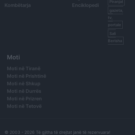
Piranjat
Kombëtarja
Enciklopedi
gazeta,
tv,
portale
Sali
Berisha
Moti
Moti në Tiranë
Moti në Prishtinë
Moti në Shkup
Moti në Durrës
Moti në Prizren
Moti në Tetovë
© 2003 -
2026 Të gjitha të drejtat janë të rezervuara!