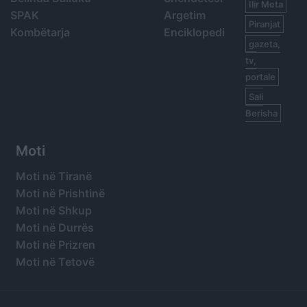
Ilir Meta
SPAK
Argetim
Piranjat
Kombëtarja
Enciklopedi
gazeta,
tv,
portale
Sali
Berisha
Moti
Moti në Tiranë
Moti në Prishtinë
Moti në Shkup
Moti në Durrës
Moti në Prizren
Moti në Tetovë