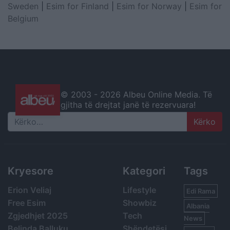
Sweden
|
Esim for Finland
|
Esim for Norway
|
Esim for
Belgium
© 2003 -
2026 Albeu Online Media. Të
gjitha të drejtat janë të rezervuara!
Search
Kryesore
Kategori
Tags
Erion Veliaj
Lifestyle
Edi Rama
Free Esim
Showbiz
Albania
Zgjedhjet 2025
Tech
News
Belinda Balluku
Shëndetësi