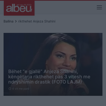
keyboard_arrow_right
Ballina
rikthehet Anjeza Shahini
Bëhet “e gjallë” Anjeza Shahini,
këngëtarja rikthehet pas 3 vitesh me
ndryshimin drastik (FOTO LAJM)
4 vit me parë
schedule