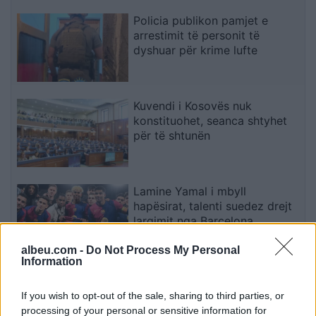
Policia publikon pamjet e
arrestimit të personit të
dyshuar për krime lufte
Kuvendi i Kosovës nuk
konstituohet, seanca shtyhet
për të shtunën
Lamine Yamal i mbyll
hapësirat, talenti suedez drejt
largimit nga Barcelona
albeu.com -
Do Not Process My Personal
Information
Video/ Tragjedi në Ceuta, i riu
që po tentonte të kalonte
If you wish to opt-out of the sale, sharing to third parties, or
ilegalisht nga Maroku me
processing of your personal or sensitive information for